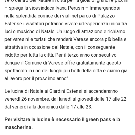
vero centro del
Natale
in città per la gioia di grandi e piccini
– spiega la vicesindaca Ivana Perusin – Immergendosi
nella splendida cornice dei viali nel parco di Palazzo
Estense i visitatori potranno vivere un’esperienza unica tra
luci e musiche di
Natale
. Un luogo di attrazione e richiamo
per varesini e turisti che renderà Varese ancora più bella e
attrattiva in occasione del
Natale
, con il conseguente
indotto per tutta la città. Per il terzo anno consecutivo
dunque il Comune di Varese offre gratuitamente questo
spettacolo in uno dei luoghi più belli della città e siamo già
al lavoro per il prossimo anno”.
Le lucine di
Natale
ai Giardini Estensi si accenderanno
venerdì 26 novembre, dal lunedì al giovedì dalle 17 alle 22,
dal venerdì alla
domenica
dalle 17 alle 23.
Per visitare le lucine è necessario il green pass e la
mascherina.