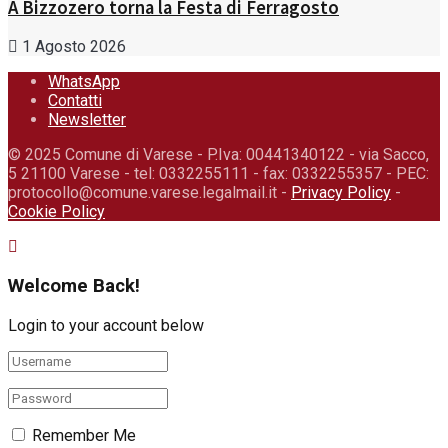
A Bizzozero torna la Festa di Ferragosto
1 Agosto 2026
WhatsApp
Contatti
Newsletter
© 2025 Comune di Varese - P.Iva: 00441340122 - via Sacco,
5 21100 Varese - tel: 0332255111 - fax: 0332255357 - PEC:
protocollo@comune.varese.legalmail.it -
Privacy Policy
-
Cookie Policy
Welcome Back!
Login to your account below
Remember Me