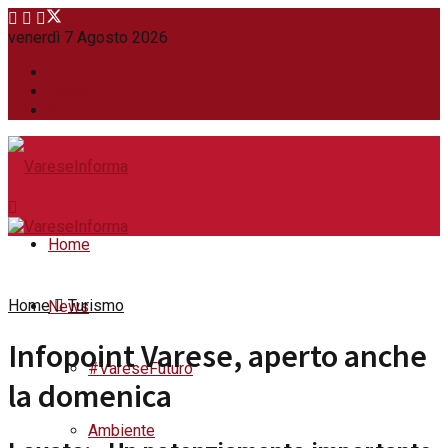
venerdì 7 Agosto 2026
WhatsApp
Contatti
Newsletter
Home
Home
Turismo
News
Infopoint Varese, aperto anche
#VareseFuturo
la domenica
Ambiente