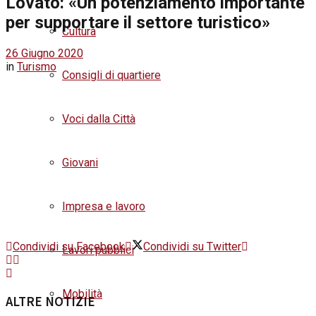
Lovato: «Un potenziamento importante
per supportare il settore turistico»
Cultura
26 Giugno 2020
in
Turismo
Consigli di quartiere
Voci dalla Città
Giovani
Impresa e lavoro
Condividi su Facebook
Condividi su Twitter
Lavori pubblici
Mobilità
ALTRE NOTIZIE