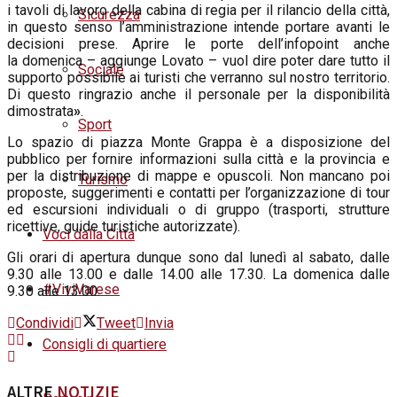
i tavoli di lavoro della cabina di regia per il rilancio della città,
Sicurezza
in questo senso l’amministrazione intende portare avanti le
decisioni prese. Aprire le porte dell’infopoint anche
la
domenica
– aggiunge Lovato – vuol dire poter dare tutto il
Sociale
supporto possibile ai turisti che verranno sul nostro territorio.
Di questo ringrazio anche il personale per la disponibilità
dimostrata
»
.
Sport
Lo spazio di piazza Monte Grappa è a disposizione del
pubblico per fornire informazioni sulla città e la provincia e
per la distribuzione di mappe e opuscoli. Non mancano poi
Turismo
proposte, suggerimenti e contatti per l’organizzazione di tour
ed escursioni individuali o di gruppo (trasporti, strutture
ricettive, guide turistiche autorizzate).
Voci dalla Città
Gli orari di apertura dunque sono dal lunedì al
sabato
, dalle
9.30 alle 13.00 e dalle 14.00 alle 17.30. La
domenica
dalle
#ViviVarese
9.30 alle 13.00.
Condividi
Tweet
Invia
Consigli di quartiere
ALTRE
NOTIZIE