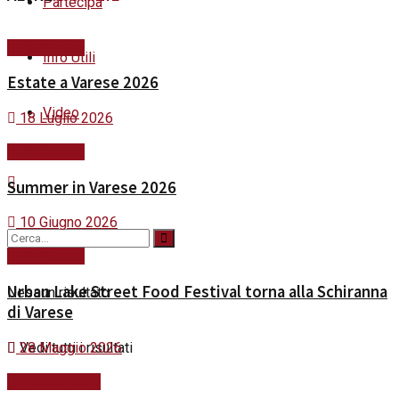
Partecipa
#ViviVarese
Info Utili
Estate a Varese 2026
Video
18 Luglio 2026
#ViviVarese
Summer in Varese 2026
10 Giugno 2026
#ViviVarese
Urban Lake Street Food Festival torna alla Schiranna
Nessun risultato
di Varese
28 Maggio 2026
Vedi tutti i risultati
#VareseFuturo