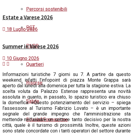
Percorsi sostenibili
Estate a Varese 2026
PGT
18 Luglio 2026
PNRR
Summer in Varese 2026
10 Giugno 2026
Quartieri
I
nformazioni turistiche 7 giorni su 7. A partire da questo
weekend infatti l’infopoint di piazza Monte Grappa sarà
Risorse
aperto dal lunedì alla
domenica
per tutta la stagione estiva. La
scelta voluta da Palazzo Estense rappresenta una novità
assoluta in quanto, in passato, lo spazio turistico era chiuso
Salute
la
domenica
.
«
Questo potenziamento del servizio – spiega
l’assessore al Turismo Fabrizio Lovato – è un importante
segnale del grande impegno che l’amministrazione sta
Scuola&Formazione
mettendo nell’aiutare un settore tanto decisivo per la nostra
città, quale è il turismo di prossimità. Inoltre, queste azioni
sono state concordate con i tanti operatori del settore durante