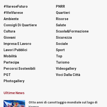
#VareseFuturo
PNRR
#ViviVarese
Quartieri
Ambiente
Risorse
Consigli Di Quartiere
Salute
Cultura
Scuola&Formazione
Giovani
Sicurezza
Impresa E Lavoro
Sociale
Lavori Pubblici
Sport
Mobilità
Top
Partecipa
Turismo
Percorsi Sostenibili
Videogallery
PGT
Voci Dalla Città
Photogallery
Ultime News
Otto anni di canottaggio mondiale sul lago di
Varese