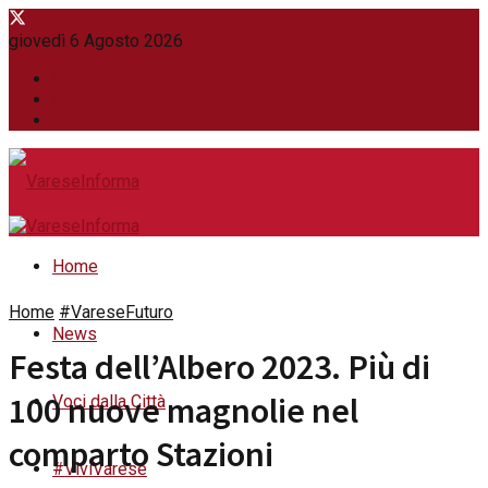
giovedì 6 Agosto 2026
WhatsApp
Contatti
Newsletter
Home
Home
#VareseFuturo
News
Festa dell’Albero 2023. Più di
100 nuove magnolie nel
Voci dalla Città
comparto Stazioni
#ViviVarese