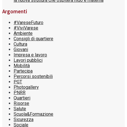
la nuova struttura che ospiterà nido e materna
Argomenti
#VareseFuturo
#ViviVarese
Ambiente
Consigli di quartiere
Cultura
Giovani
Impresa e lavoro
Lavori pubblici
Mobilità
Partecipa
Percorsi sostenibili
PGT
Photogallery
PNRR
Quartieri
Risorse
Salute
Scuola&Formazione
Sicurezza
Sociale