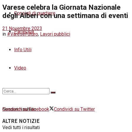
Varese celebra la Giornata Nazionale
Consigli di quartiere
degli Alberi con una settimana di eventi
21 Novembre 2023
Partecipa
in
#VareseFuturo
,
Lavori pubblici
Info Utili
Video
Condividi su Facebook
Condividi su Twitter
Nessun risultato
ALTRE NOTIZIE
Vedi tutti i risultati