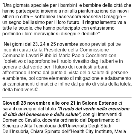
“Una giornata speciale per i bambini e bambine della città che
hanno partecipato insieme a noi alla piantumazione dei nuovi
alberi in città – sottolinea l’assessora Rossella Dimaggio –
un segno bellissimo per il loro futuro. Il ringraziamento va a
tutte le scuole, che hanno partecipato con entusiasmo
portando i loro meravigliosi disegni e dediche”.
Nei giorni del 23, 24 e 25 novembre s
ono previsti poi tre
incontri curati dalla Presidente della Commissione
Comunale Lavori Pubblici Maria Paola Cocchiere con
l’obiettivo di approfondire il ruolo rivestito dagli alberi e in
generale dal verde per il futuro dei contesti urbani,
affrontando il tema dal punto di vista della salute di persone
e ambiente, poi come elemento di mitigazione e adattamento
ai cambiamenti climatici e infine dal punto di vista della tutela
della biodiversità.
Giovedì 23
novembre
alle ore 21 in Salone Estense
ci
sarà il convegno dal titolo
“Il ruolo del verde nella creazione
di città del benessere e della salute”,
con gli interventi di
Domenico Cavallo, docente ordinario del Dipartimento di
Scienza e Alta Tecnologia dell’Università Degli Studi
Dell’Insubria, Chiara Spinato dell’’Health City Institute, Maria