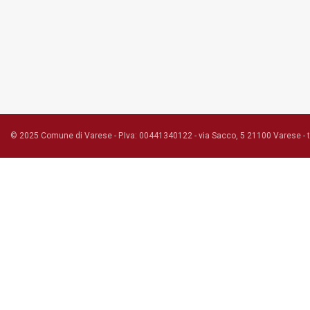
© 2025 Comune di Varese - P.Iva: 00441340122 - via Sacco, 5 21100 Varese - 