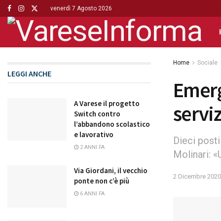
venerdì 7 Agosto 2026
Home
Sociale
LEGGI ANCHE
Emerg
A Varese il progetto
servi
Switch contro
l’abbandono scolastico
e lavorativo
Dieci posti
2 ANNI FA
Molinari: «
Via Giordani, il vecchio
2 Dicembre 2020
ponte non c’è più
6 ANNI FA