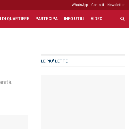
WhatsApp
Contatti
Newsletter
I DI QUARTIERE
PARTECIPA
INFO UTILI
VIDEO
LE PIU' LETTE
nità.