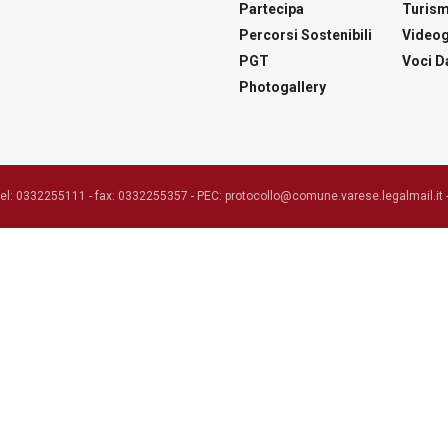
Partecipa
Turis
Percorsi Sostenibili
Videog
PGT
Voci Da
Photogallery
tel: 0332255111 - fax: 0332255357 - PEC: protocollo@comune.varese.legalmail.it 