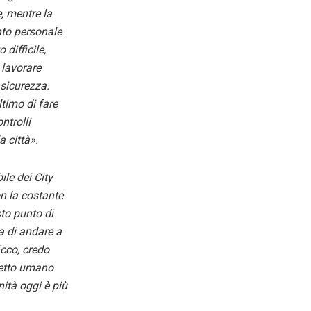
, mentre la
nto personale
difficile,
 lavorare
 sicurezza.
timo di fare
ntrolli
 città».
ile dei City
n la costante
sto punto di
a di andare a
Ecco, credo
spetto umano
ità oggi è più