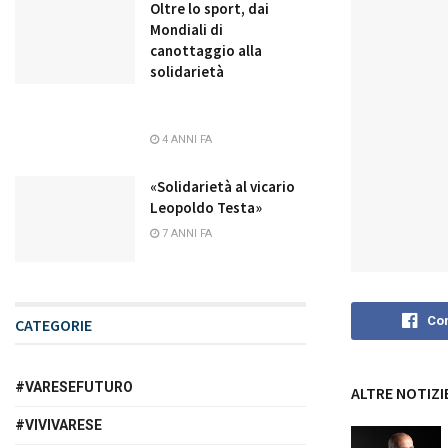
Oltre lo sport, dai
Mondiali di
canottaggio alla
solidarietà
4 ANNI FA
«Solidarietà al vicario
Leopoldo Testa»
7 ANNI FA
Con
CATEGORIE
#VARESEFUTURO
ALTRE NOTIZI
#VIVIVARESE