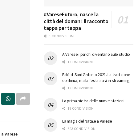
#VareseFuturo, nasce la
città del domani: il racconto
tappa per tappa
1 CONDIVISIONI
A Varese i parchi diventano aule studio
1 CONDIVISIONI
Falò di Sant’Antonio 2021. La tradizione
continua, ma la festa sarà in streaming
1 CONDIVISIONI
La prima pietra delle nuove stazioni
19 CONDIVISIONI
La magia del Natale a Varese
323 CONDIVISIONI
 a Varese