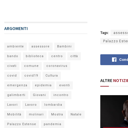
ARGOMENTI
Tags:
assess
Palazzo Est
ambiente
assessore
Bambini
bando
biblioteca
centro
città
Cond
civati
comune
coronavirus
covid
covid19
Cultura
ALTRE
NOTIZI
emergenza
epidemia
eventi
galimberti
Giovani
incontro
Lavori
Lavoro
lombardia
Mobilità
molinari
Mostra
Natale
Palazzo Estense
pandemia