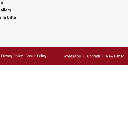
mo
allery
lla Città
-
Privacy Policy
-
Cookie Policy
WhatsApp
Contatti
Newsletter