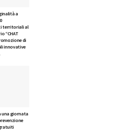
inalità a
50
territoriali al
rio “CHAT
 promozione di
ali innovative
6
a una giornata
 prevenzione
gratuiti