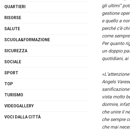
gli ultimi” po
QUARTIERI
gestione opera
RISORSE
e quello a nom
perché c’è chi
SALUTE
come sempre a
SCUOLA&FORMAZIONE
Per quanto ri
un doppio pas
SICUREZZA
quotidiani, a
SOCIALE
SPORT
«L’attenzione 
Angels Varese
TOP
sanificazione 
TURISMO
vista molto be
dormire, infat
VIDEOGALLERY
che unire il 
VOCI DALLA CITTÀ
che sempre ci
che mai neces