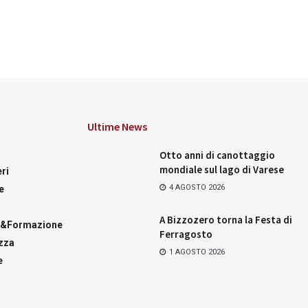
Ultime News
Otto anni di canottaggio
mondiale sul lago di Varese
ri
4 AGOSTO 2026
e
A Bizzozero torna la Festa di
a&Formazione
Ferragosto
zza
1 AGOSTO 2026
e