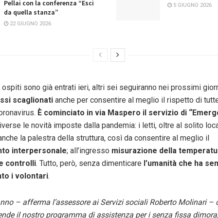
Pellai con la conferenza “Esci
5 GIUGNO 2026
da quella stanza”
22 GIUGNO 2026
 ospiti sono già entrati ieri, altri sei seguiranno nei prossimi giorn
ssi scaglionati
anche per consentire al meglio il rispetto di tutt
coronavirus.
È cominciato in via Maspero il servizio di “Emer
Diverse le novità imposte dalla pandemia: i letti, oltre al solito loca
che la palestra della struttura, così da consentire al meglio il
to interpersonale
; all’ingresso
misurazione della temperatu
 controlli
. Tutto, però, senza dimenticare
l’umanità che ha se
to i volontari
.
no – afferma l’assessore ai Servizi sociali Roberto Molinari – co
nde il nostro programma di assistenza per i senza fissa dimora, “