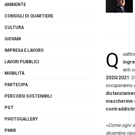
AMBIENTE
CONSIGLI DI QUARTIERE
CULTURA
GIOVANI
IMPRESA E LAVORO
Q
uattro
ingre
LAVORI PUBBLICI
anti 
MOBILITÀ
2020/2021
. 
PARTECIPA
occuperanno an
distanziamen
PERCORSI SOSTENIBILI
mascherine e
PGT
contraddistin
PHOTOGALLERY
«Come ogni an
PNRR
dicembre ripre