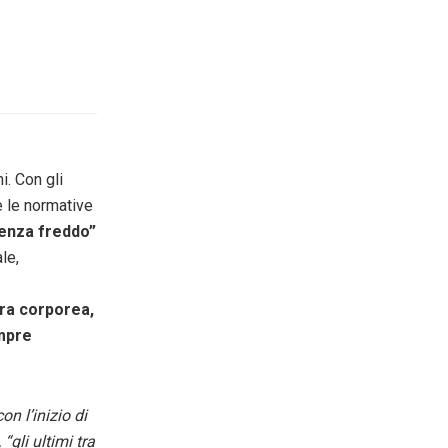
i. Con gli
e le normative
genza freddo”
le,
ra corporea,
mpre
n l’inizio di
gli ultimi tra