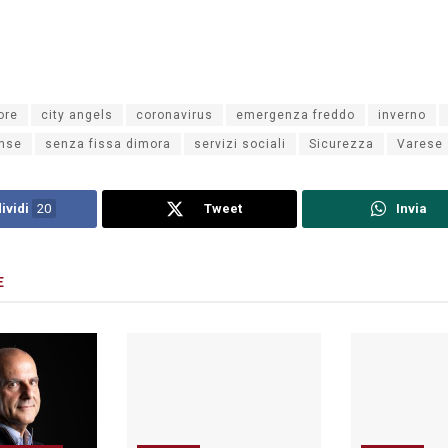
ore
city angels
coronavirus
emergenza freddo
inverno
ense
senza fissa dimora
servizi sociali
Sicurezza
Varese
ividi
20
Tweet
Invia
E