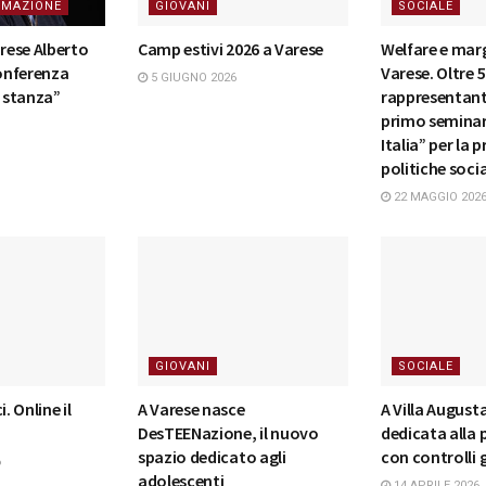
RMAZIONE
GIOVANI
SOCIALE
arese Alberto
Camp estivi 2026 a Varese
Welfare e marg
conferenza
Varese. Oltre 
5 GIUGNO 2026
a stanza”
rappresentanti 
primo semina
Italia” per la
politiche soci
22 MAGGIO 202
GIOVANI
SOCIALE
. Online il
A Varese nasce
A Villa August
DesTEENazione, il nuovo
dedicata alla
spazio dedicato agli
con controlli 
6
adolescenti
14 APRILE 2026