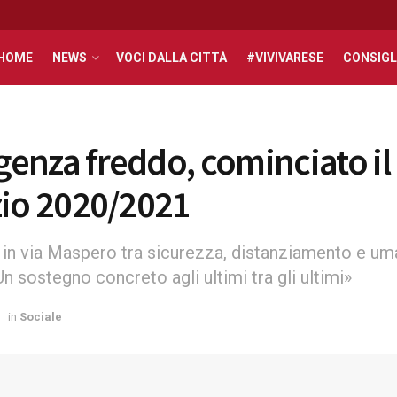
HOME
NEWS
VOCI DALLA CITTÀ
#VIVIVARESE
CONSIGL
enza freddo, cominciato il
zio 2020/2021
 in via Maspero tra sicurezza, distanziamento e uma
Un sostegno concreto agli ultimi tra gli ultimi»
in
Sociale