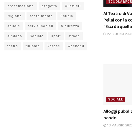
SCUOLA&FO
presentazione
progetto
Quartieri
Al Teatro di V
regione
sacro monte
Scuola
Pellai con la 
“Esci da quell
scuole
servizi sociali
Sicurezza
22 GIUGNO 2026
sindaco
Sociale
sport
strade
teatro
turismo
Varese
weekend
SOCIALE
Alloggi pubblici
bando
13 MAGGIO 202