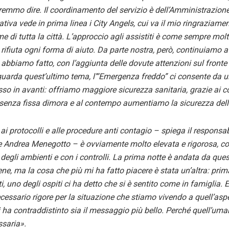
tremmo dire. Il coordinamento del servizio è dell’Amministrazione
tiva vede in prima linea i City Angels, cui va il mio ringraziame
e di tutta la città. L’approccio agli assistiti è come sempre molto 
 rifiuta ogni forma di aiuto. Da parte nostra, però, continuiamo a
bbiamo fatto, con l’aggiunta delle dovute attenzioni sul fronte
guarda quest’ultimo tema, l’“Emergenza freddo” ci consente da ul
so in avanti: offriamo maggiore sicurezza sanitaria, grazie ai co
i senza fissa dimora e al contempo aumentiamo la sicurezza della
ai protocolli e alle procedure anti contagio – spiega il responsab
 Andrea Menegotto – è ovviamente molto elevata e rigorosa, co
degli ambienti e con i controlli. La prima notte è andata da que
ne, ma la cosa che più mi ha fatto piacere è stata un’altra: prim
ti, uno degli ospiti ci ha detto che si è sentito come in famiglia. 
necessario rigore per la situazione che stiamo vivendo a quell’a
 ha contraddistinto sia il messaggio più bello. Perché quell’uman
saria».