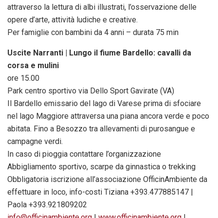
attraverso la lettura di albi illustrati, l’osservazione delle
opere d’arte, attività ludiche e creative.
Per famiglie con bambini da 4 anni – durata 75 min
Uscite Narranti | Lungo il fiume Bardello: cavalli da
corsa e mulini
ore 15.00
Park centro sportivo via Dello Sport Gavirate (VA)
Il Bardello emissario del lago di Varese prima di sfociare
nel lago Maggiore attraversa una piana ancora verde e poco
abitata. Fino a Besozzo tra allevamenti di purosangue e
campagne verdi.
In caso di pioggia contattare l’organizzazione
Abbigliamento sportivo, scarpe da ginnastica o trekking
Obbligatoria iscrizione all’associazione OfficinAmbiente da
effettuare in loco, info-costi Tiziana +393.477885147 |
Paola +393.921809202
info@officinambiente.org
|
www.officinambiente.org
|