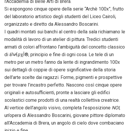
l’Accademia di Belle Arti di Brera.
Si espongono cinque opere della serie “Archè 100x”, frutto
del laboratorio artistico degli studenti del Liceo Cairoli,
organizzato e diretto da Alessandro Boscarini.
I quadri montati sui banchi al centro della sala richiamano le
modalità di lavoro di un atelier di pittura. Tredici studenti
armati di colori affrontano l’ambiguità del concetto classico
di á¼€ρχÎ®, principio e fine di ogni cosa. Le tele di un
metro per un metro fanno da lente di ingrandimento 100x
sui dettagli di coppie di opere significative della storia
dell’arte scelte dai ragazzi. Forme, pigmenti e prospettive
per trovare l’incastro perfetto. Nascono così cinque opere
originali e autosufficienti, pronte a lasciare gli edifici
scolastici come prodotti di una realtà collettiva creatrice.
Al vertice dell’angolo visivo, completa l’esposizione
NOI
,
un’opera di Alessandro Boscarini, giovane pittore diplomato
all’Accademia di Brera, un angolo di cielo dove combaciano
inizio e fine.