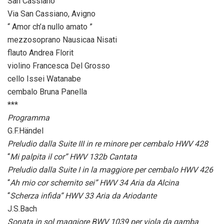
San Cassiano
Via San Cassiano, Avigno
“ Amor ch’a nullo amato ”
mezzosoprano Nausicaa Nisati
flauto Andrea Florit
violino Francesca Del Grosso
cello Issei Watanabe
cembalo Bruna Panella
***
Programma
G.F.Händel
Preludio dalla Suite III in re minore per cembalo HWV 428
“
Mi palpita il cor” HWV 132b Cantata
Preludio dalla Suite I in la maggiore per cembalo HWV 426
“
Ah mio cor schernito sei” HWV 34 Aria da Alcina
“
Scherza infida” HWV 33 Aria da Ariodante
J.S.Bach
Sonata in sol maggiore BWV 1039 per viola da gamba