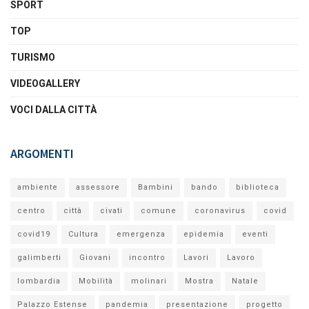
SPORT
TOP
TURISMO
VIDEOGALLERY
VOCI DALLA CITTÀ
ARGOMENTI
ambiente
assessore
Bambini
bando
biblioteca
centro
città
civati
comune
coronavirus
covid
covid19
Cultura
emergenza
epidemia
eventi
galimberti
Giovani
incontro
Lavori
Lavoro
lombardia
Mobilità
molinari
Mostra
Natale
Palazzo Estense
pandemia
presentazione
progetto