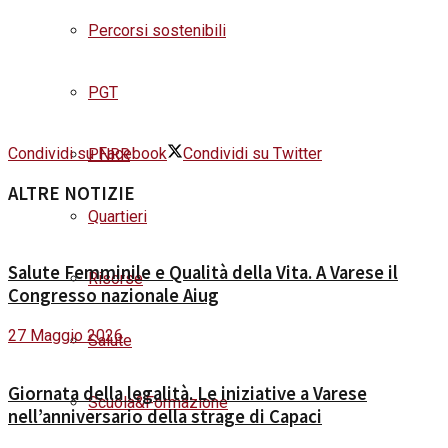
Percorsi sostenibili
PGT
Condividi su Facebook
Condividi su Twitter
PNRR
ALTRE NOTIZIE
Quartieri
Salute Femminile e Qualità della Vita. A Varese il
Risorse
Congresso nazionale Aiug
27 Maggio 2026
Salute
Giornata della legalità. Le iniziative a Varese
Scuola&Formazione
nell’anniversario della strage di Capaci