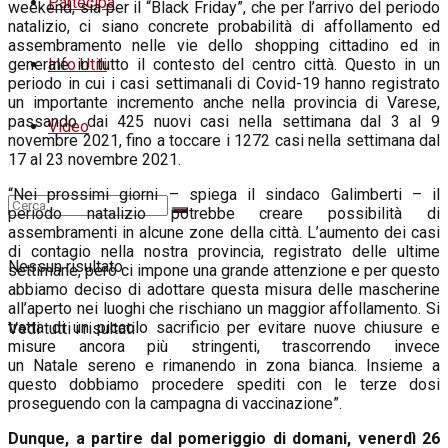
Partecipa
weekend, sia per il “Black Friday”, che per l’arrivo del periodo
natalizio, ci siano concrete probabilità di affollamento ed
assembramento nelle vie dello shopping cittadino ed in
Info Utili
generale in tutto il contesto del centro città. Questo in un
periodo in cui i casi settimanali di Covid-19 hanno registrato
un importante incremento anche nella provincia di Varese,
passando dai 425 nuovi casi nella settimana dal 3 al
9
Video
novembre 2021
, fino a toccare i 1272 casi nella settimana dal
17 al
23 novembre 2021
.
“Nei prossimi giorni – spiega il sindaco Galimberti – il
periodo natalizio potrebbe creare possibilità di
assembramenti in alcune zone della città. L’aumento dei casi
di contagio nella nostra provincia, registrato delle ultime
Nessun risultato
settimane, però ci impone una grande attenzione e per questo
abbiamo deciso di adottare questa misura delle mascherine
all’aperto nei luoghi che rischiano un maggior affollamento. Si
tratta di un piccolo sacrificio per evitare nuove chiusure e
Vedi tutti i risultati
misure ancora più stringenti, trascorrendo invece
un
Natale
sereno e rimanendo in zona bianca. Insieme a
questo dobbiamo procedere spediti con le terze dosi
proseguendo con la campagna di vaccinazione”.
Dunque, a partire dal pomeriggio di
domani
, venerdì 26