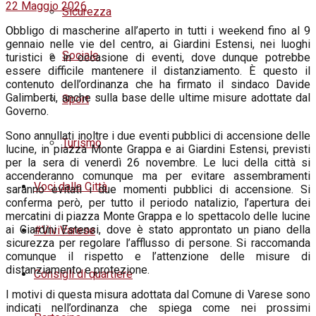
22 Maggio 2026
Sicurezza
O
bbligo di mascherine all’aperto in tutti i weekend fino al 9
gennaio
nelle vie del centro, ai Giardini Estensi, nei luoghi
Sociale
turistici e in occasione di eventi, dove dunque potrebbe
essere difficile mantenere il distanziamento. È questo il
contenuto dell’ordinanza che ha firmato il sindaco Davide
Galimberti, anche sulla base delle ultime misure adottate dal
Sport
Governo.
Sono annullati inoltre i due eventi pubblici di accensione delle
Turismo
lucine, in piazza Monte Grappa e ai Giardini Estensi, previsti
per la sera di venerdì 26 novembre. Le luci della città si
accenderanno comunque ma per evitare assembramenti
Voci dalla Città
saranno evitati i due momenti pubblici di accensione. Si
conferma però, per tutto il periodo natalizio, l’apertura dei
mercatini di piazza Monte Grappa e lo spettacolo delle lucine
ai Giardini Estensi, dove è stato approntato un piano della
#ViviVarese
sicurezza per regolare l’afflusso di persone. Si raccomanda
comunque il rispetto e l’attenzione delle misure di
distanziamento e protezione.
Consigli di quartiere
I motivi di questa misura adottata dal Comune di Varese sono
indicati nell’ordinanza che spiega come nei prossimi