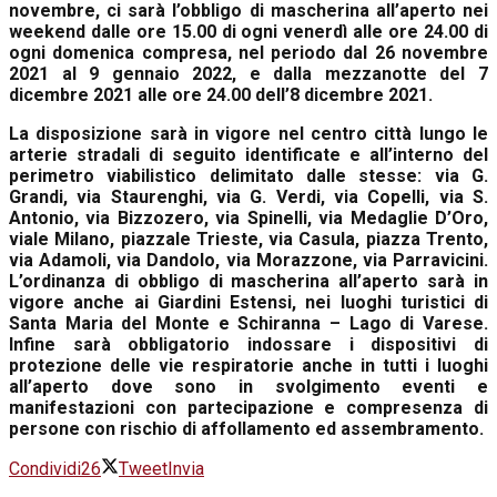
novembre, ci sarà l’obbligo di mascherina all’aperto nei
weekend dalle ore 15.00 di ogni venerdì alle ore 24.00 di
ogni
domenica
compresa, nel periodo dal
26 novembre
2021
al
9 gennaio 2022
, e dalla mezzanotte del
7
dicembre 2021
alle ore 24.00 dell’
8 dicembre 2021
.
La disposizione sarà in vigore nel centro città lungo le
arterie stradali di seguito identificate e all’interno del
perimetro viabilistico delimitato dalle stesse: via G.
Grandi, via Staurenghi, via G. Verdi, via Copelli, via S.
Antonio, via Bizzozero, via Spinelli, via Medaglie D’Oro,
viale Milano, piazzale Trieste, via Casula, piazza Trento,
via Adamoli, via Dandolo, via Morazzone, via Parravicini.
L’ordinanza di obbligo di mascherina all’aperto sarà in
vigore anche ai Giardini Estensi, nei luoghi turistici di
Santa Maria del Monte e Schiranna – Lago di Varese.
Infine sarà obbligatorio indossare i dispositivi di
protezione delle vie respiratorie anche in tutti i luoghi
all’aperto dove sono in svolgimento eventi e
manifestazioni con partecipazione e compresenza di
persone con rischio di affollamento ed assembramento.
Condividi
26
Tweet
Invia