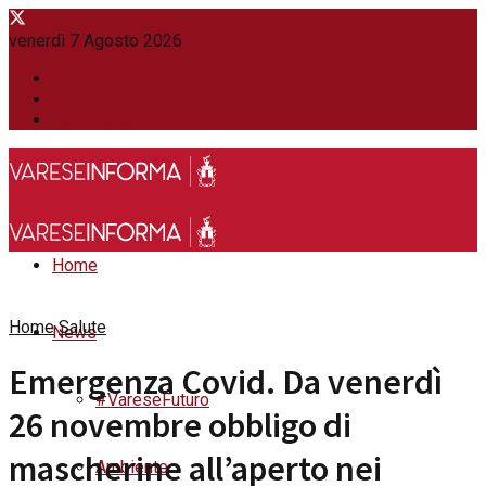
venerdì 7 Agosto 2026
WhatsApp
Contatti
Newsletter
Home
Home
Salute
News
Emergenza Covid. Da venerdì
#VareseFuturo
26 novembre obbligo di
mascherine all’aperto nei
Ambiente