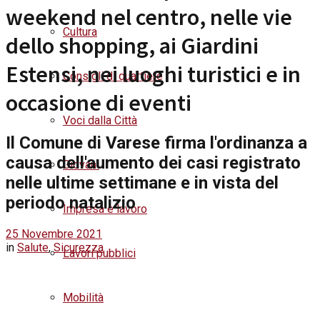
weekend nel centro, nelle vie
Cultura
dello shopping, ai Giardini
Estensi, nei luoghi turistici e in
Consigli di quartiere
occasione di eventi
Voci dalla Città
Il Comune di Varese firma l'ordinanza a
causa dell'aumento dei casi registrato
Giovani
nelle ultime settimane e in vista del
periodo natalizio
Impresa e lavoro
25 Novembre 2021
in
Salute
,
Sicurezza
Lavori pubblici
Mobilità