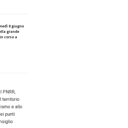
nedì 8 giugno
ella grande
in corso a
el PNRR,
 territorio
rismo e allo
ei punti
nsiglio