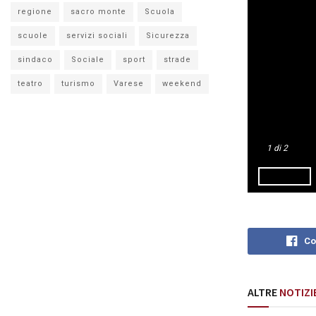
regione
sacro monte
Scuola
scuole
servizi sociali
Sicurezza
sindaco
Sociale
sport
strade
teatro
turismo
Varese
weekend
1
di 2
Co
ALTRE
NOTIZI