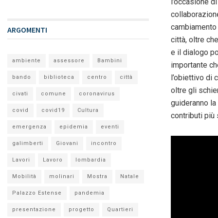
l’occasione di
collaborazion
cambiamento d
ARGOMENTI
città, oltre ch
e il dialogo p
ambiente
assessore
Bambini
importante ch
l’obiettivo di
bando
biblioteca
centro
città
oltre gli schi
civati
comune
coronavirus
guideranno la 
covid
covid19
Cultura
contributi più 
emergenza
epidemia
eventi
galimberti
Giovani
incontro
Lavori
Lavoro
lombardia
Mobilità
molinari
Mostra
Natale
Palazzo Estense
pandemia
presentazione
progetto
Quartieri