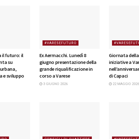
#VARESEFUTURO
#VARESEFUT
il futuro: il
Ex Aermacchi. Lunedì 8
Giornata della 
nta su
giugno presentazione della
iniziative a Va
 urbana,
grande riqualificazione in
nell’anniversar
a e sviluppo
corso a Varese
di Capaci
3 GIUGNO 2026
22 MAGGIO 202