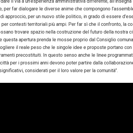
 dare il via a un’esperienza amministrativa differente, all’insegna 
e, per far dialogare le diverse anime che compongono l’assembl
i approccio, per un nuovo stile politico, in grado di essere d’es
e per contesti territoriali più ampi. Per far sì che il confronto, la 
ossano trovare spazio nella costruzione del futuro della nostra cit
e questa apertura prenda le mosse proprio dal Consiglio comuna
 cogliere il reale peso che le singole idee e proposte portano co
eramenti precostituiti. In questo senso anche le linee programma
città per i prossimi anni devono poter partire dalla collaborazion
significativi, considerati per il loro valore per la comunità”.