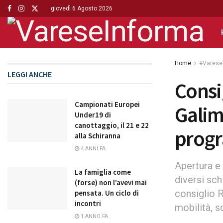
giovedì 6 Agosto 2026
Home
#Varese
LEGGI ANCHE
Consi
Campionati Europei
Galim
Under19 di
canottaggio, il 21 e 22
progr
alla Schiranna
4 ANNI FA
Apertura e 
La famiglia come
diversi sc
(forse) non l’avevi mai
consiglio R
pensata. Un ciclo di
incontri
mobilità, s
1 ANNO FA