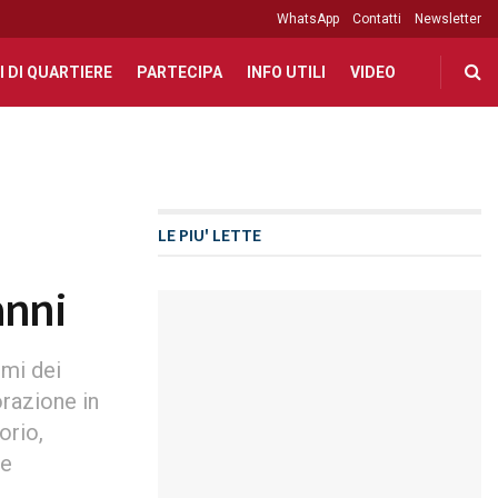
WhatsApp
Contatti
Newsletter
I DI QUARTIERE
PARTECIPA
INFO UTILI
VIDEO
LE PIU' LETTE
anni
mmi dei
razione in
orio,
te