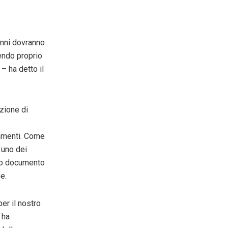
anni dovranno
endo proprio
– ha detto il
zione di
ramenti. Come
 uno dei
tro documento
e.
er il nostro
 ha