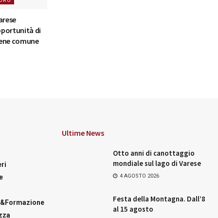
URO
arese
portunità di
bene comune
Ultime News
Otto anni di canottaggio
mondiale sul lago di Varese
ri
4 AGOSTO 2026
e
Festa della Montagna. Dall’8
a&Formazione
al 15 agosto
zza