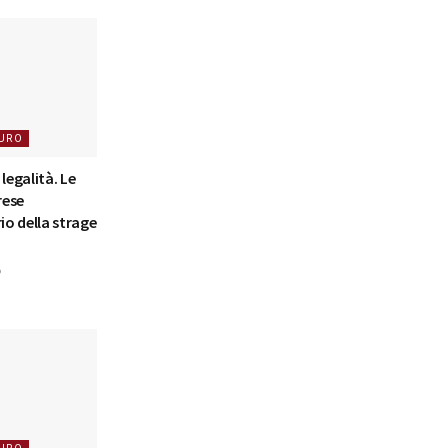
URO
legalità. Le
rese
io della strage
6