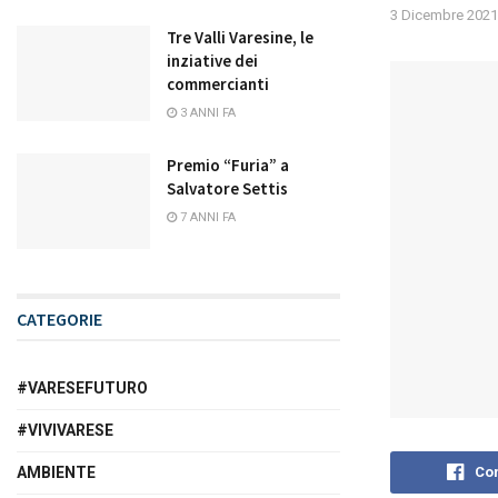
3 Dicembre 2021
Tre Valli Varesine, le
inziative dei
commercianti
3 ANNI FA
Premio “Furia” a
Salvatore Settis
7 ANNI FA
CATEGORIE
#VARESEFUTURO
#VIVIVARESE
AMBIENTE
Con