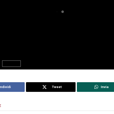
ndividi
Tweet
Invia
E