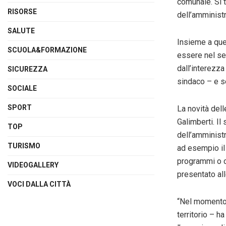
comunale. Si t
RISORSE
dell’amministr
SALUTE
Insieme a ques
SCUOLA&FORMAZIONE
essere nel se
dall’interezza
SICUREZZA
sindaco – e ser
SOCIALE
SPORT
La novità del
Galimberti. Il
TOP
dell’amminist
TURISMO
ad esempio il 
programmi o c
VIDEOGALLERY
presentato all
VOCI DALLA CITTÀ
“Nel momento 
territorio – h