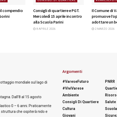
URO
CONSIGLI DI QUARTIERE
#VARESEFUT
 il compendio
Consigli di quartiere e PGT.
Il Comune di V
Gorini
Mercoledì 15 aprile incontro
promuove l’op
alla Scuola Parini
adottare un 
8 APRILE 2026
2 MARZO 2026
Argomenti
#VareseFuturo
PNRR
nottaggio mondiale sul lago di
#ViviVarese
Quartie
Ambiente
Risors
tagna. Dall’8 al 15 agosto
Consigli Di Quartiere
Salute
astico 0 – 6 anni. Praticamente
Cultura
Scuol
 struttura che ospiterà nido e
Giovani
Sicure