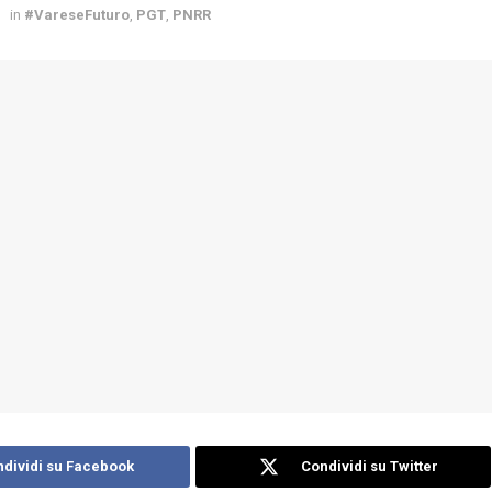
in
#VareseFuturo
,
PGT
,
PNRR
dividi su Facebook
Condividi su Twitter