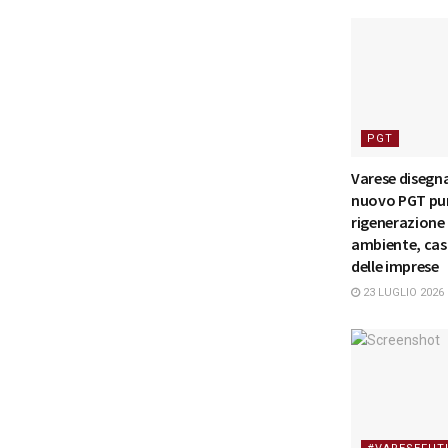
PGT
Varese disegna 
nuovo PGT pu
rigenerazione
ambiente, cas
delle imprese
23 LUGLIO 2026