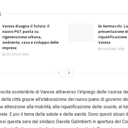
E
Varese disegna il futuro: il
Ex Aermacchi. Lu
nuovo PGT punta su
presentazione d
rigenerazione urbana,
riqualificazione 
ambiente, casa e sviluppo delle
Varese
imprese
3 GIUGNO 2026
23 LUGLIO 2026
escita sostenibile di Varese attraverso l’impiego delle risorse d
 della città grazie all’elaborazione del nuovo piano di governo del
e attenzione alla mobilità, alla riqualificazione delle scuole, al tu
rale. E poi il tema della salute e della sanità. Sono questi alcuni d
ssi questa sera dal sindaco Davide Galimberti in apertura del Co