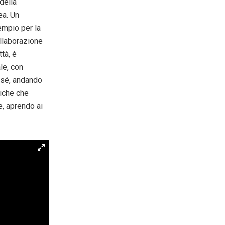
della
ea. Un
empio per la
collaborazione
tà, è
le, con
n sé, andando
tiche che
e, aprendo ai