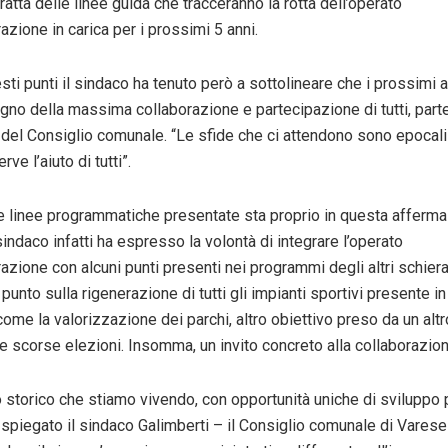
ratta delle linee guida che tracceranno la rotta dell’operato
azione in carica per i prossimi 5 anni.
ti punti il sindaco ha tenuto però a sottolineare che i prossimi 
gno della massima collaborazione e partecipazione di tutti, part
 del Consiglio comunale. “Le sfide che ci attendono sono epocali 
ve l’aiuto di tutti”.
le linee programmatiche presentate sta proprio in questa afferma
 sindaco infatti ha espresso la volontà di integrare l’operato
razione con alcuni punti presenti nei programmi degli altri schie
punto sulla rigenerazione di tutti gli impianti sportivi presente in
ome la valorizzazione dei parchi, altro obiettivo preso da un al
e scorse elezioni. Insomma, un invito concreto alla collaborazion
storico che stiamo vivendo, con opportunità uniche di sviluppo p
a spiegato il sindaco Galimberti – il Consiglio comunale di Varese