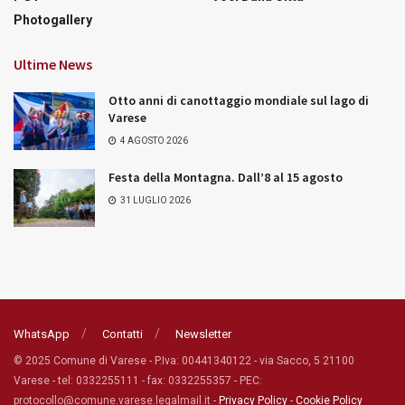
Photogallery
Ultime News
Otto anni di canottaggio mondiale sul lago di
Varese
4 AGOSTO 2026
Festa della Montagna. Dall’8 al 15 agosto
31 LUGLIO 2026
WhatsApp
Contatti
Newsletter
© 2025 Comune di Varese - P.Iva: 00441340122 - via Sacco, 5 21100
Varese - tel: 0332255111 - fax: 0332255357 - PEC:
protocollo@comune.varese.legalmail.it -
Privacy Policy
-
Cookie Policy