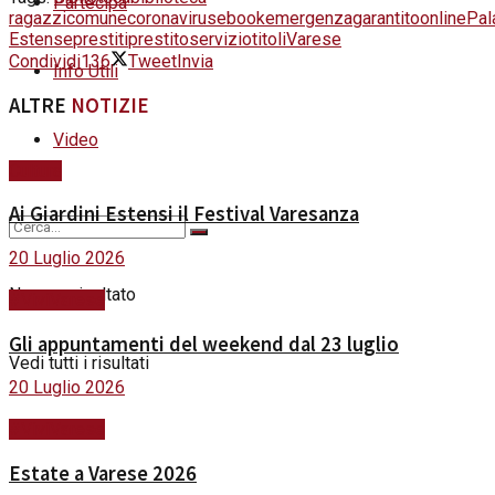
Partecipa
ragazzi
comune
coronavirus
ebook
emergenza
garantito
online
Pal
Estense
prestiti
prestito
servizio
titoli
Varese
Condividi
136
Tweet
Invia
Info Utili
ALTRE
NOTIZIE
Video
Cultura
Ai Giardini Estensi il Festival Varesanza
20 Luglio 2026
Nessun risultato
#ViviVarese
Gli appuntamenti del weekend dal 23 luglio
Vedi tutti i risultati
20 Luglio 2026
#ViviVarese
Estate a Varese 2026