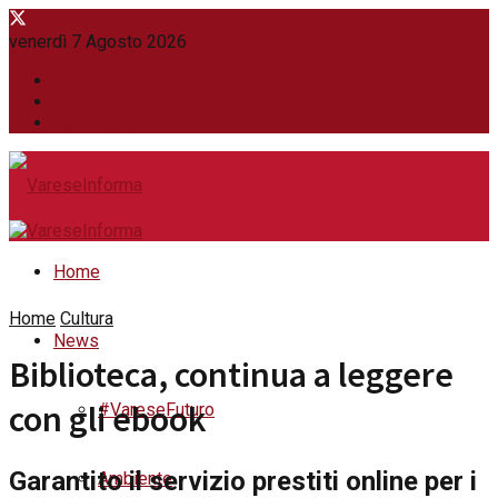
venerdì 7 Agosto 2026
WhatsApp
Contatti
Newsletter
Home
Home
Cultura
News
Biblioteca, continua a leggere
con gli ebook
#VareseFuturo
Garantito il servizio prestiti online per i
Ambiente