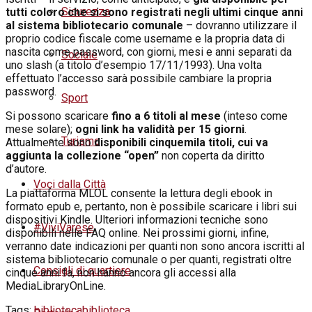
Sicurezza
tutti coloro che si sono registrati negli ultimi cinque anni
al sistema bibliotecario comunale
– dovranno utilizzare il
proprio codice fiscale come username e la propria data di
nascita come password, con giorni, mesi e anni separati da
Sociale
uno slash (a titolo d’esempio 17/11/1993). Una volta
effettuato l’accesso sarà possibile cambiare la propria
password.
Sport
Si possono scaricare
fino a 6 titoli al mese
(inteso come
mese solare);
ogni link ha validità per 15 giorni
.
Turismo
Attualmente sono
disponibili cinquemila titoli, cui va
aggiunta la collezione “open”
non coperta da diritto
d’autore.
Voci dalla Città
La piattaforma MLOL consente la lettura degli ebook in
formato epub e, pertanto, non è possibile scaricare i libri sui
dispositivi Kindle. Ulteriori informazioni tecniche sono
#ViviVarese
disponibili nelle FAQ online. Nei prossimi giorni, infine,
verranno date indicazioni per quanti non sono ancora iscritti al
sistema bibliotecario comunale o per quanti, registrati oltre
Consigli di quartiere
cinque anni fa, non hanno ancora gli accessi alla
MediaLibraryOnLine.
Tags:
biblioteca
biblioteca