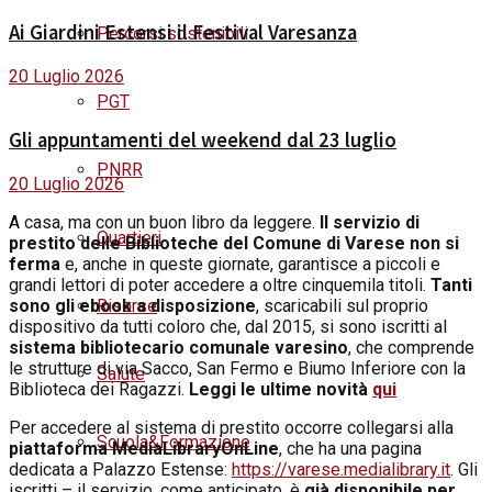
Ai Giardini Estensi il Festival Varesanza
Percorsi sostenibili
20 Luglio 2026
PGT
Gli appuntamenti del weekend dal 23 luglio
PNRR
20 Luglio 2026
A
casa, ma con un buon libro da leggere.
Il servizio di
Quartieri
prestito delle Biblioteche del Comune di Varese non si
ferma
e, anche in queste giornate, garantisce a piccoli e
grandi lettori di poter accedere a oltre cinquemila titoli.
Tanti
Risorse
sono gli ebook a disposizione
, scaricabili sul proprio
dispositivo da tutti coloro che, dal 2015, si sono iscritti al
sistema bibliotecario comunale varesino
, che comprende
le strutture di via Sacco, San Fermo e Biumo Inferiore con la
Salute
Biblioteca dei Ragazzi.
Leggi le ultime novità
qui
Per accedere al sistema di prestito occorre collegarsi alla
Scuola&Formazione
piattaforma MediaLibraryOnLine
, che ha una pagina
dedicata a Palazzo Estense:
https://varese.medialibrary.it
. Gli
iscritti – il servizio, come anticipato, è
già disponibile per