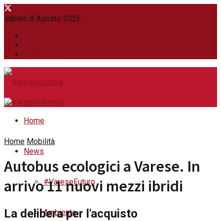
sabato 8 Agosto 2026
WhatsApp
Contatti
Newsletter
Home
Home
Mobilità
News
Autobus ecologici a Varese. In
arrivo 11 nuovi mezzi ibridi
#VareseFuturo
La delibera per l'acquisto
Ambiente