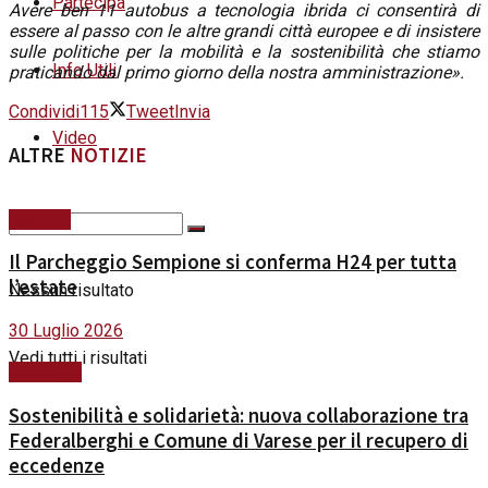
Partecipa
Avere ben 11 autobus a tecnologia ibrida ci consentirà di
essere al passo con le altre grandi città europee e di insistere
sulle politiche per la mobilità e la sostenibilità che stiamo
Info Utili
praticando dal primo giorno della nostra amministrazione».
Condividi
115
Tweet
Invia
Video
ALTRE
NOTIZIE
Mobilità
Il Parcheggio Sempione si conferma H24 per tutta
l’estate
Nessun risultato
30 Luglio 2026
Vedi tutti i risultati
Ambiente
Sostenibilità e solidarietà: nuova collaborazione tra
Federalberghi e Comune di Varese per il recupero di
eccedenze