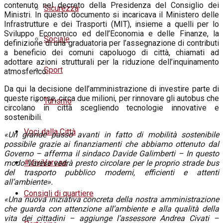
contenuto nel decreto della Presidenza del Consiglio dei
Sicurezza
Ministri. In questo documento si incaricava il Ministero delle
Infrastrutture e dei Trasporti (MIT), insieme a quelli per lo
Sviluppo Economico ed dell’Economia e delle Finanze, la
Sociale
definizione di una graduatoria per l’assegnazione di contributi
a beneficio dei comuni capoluogo di città, chiamati ad
adottare azioni strutturali per la riduzione dell’inquinamento
Sport
atmosferico.
Da qui la decisione dell’amministrazione di investire parte di
queste risorse, circa due milioni, per rinnovare gli autobus che
Turismo
circolano in città scegliendo tecnologie innovative e
sostenibili.
Voci dalla Città
«Un grande passo avanti in fatto di mobilità sostenibile
possibile grazie ai finanziamenti che abbiamo ottenuto dal
Governo – afferma il sindaco Davide Galimberti – In questo
#ViviVarese
modo Varese vedrà presto circolare per le proprio strade bus
del trasporto pubblico moderni, efficienti e attenti
all’ambiente».
Consigli di quartiere
«Una nuova iniziativa concreta della nostra amministrazione
che guarda con attenzione all’ambiente e alla qualità della
vita dei cittadini – aggiunge l’assessore Andrea Civati –