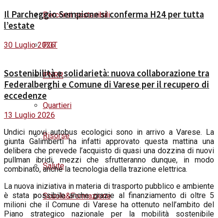
Il Parcheggio Sempione si conferma H24 per tutta
Percorsi sostenibili
l’estate
30 Luglio 2026
PGT
Sostenibilità e solidarietà: nuova collaborazione tra
PNRR
Federalberghi e Comune di Varese per il recupero di
eccedenze
Quartieri
13 Luglio 2026
U
ndici nuovi autobus ecologici sono in arrivo a Varese. La
Risorse
giunta Galimberti ha infatti approvato
questa mattina
una
delibera che prevede l’acquisto di quasi una dozzina di nuovi
pullman ibridi, mezzi che sfrutteranno dunque, in modo
Salute
combinato, anche la tecnologia della trazione elettrica.
La nuova iniziativa in materia di trasporto pubblico e ambiente
è stata possibile anche grazie al finanziamento di oltre 5
Scuola&Formazione
milioni che il Comune di Varese ha ottenuto nell’ambito del
Piano strategico nazionale per la mobilità sostenibile