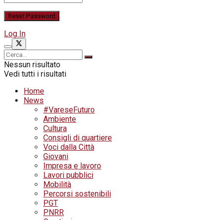
Log In
Nessun risultato
Vedi tutti i risultati
Home
News
#VareseFuturo
Ambiente
Cultura
Consigli di quartiere
Voci dalla Città
Giovani
Impresa e lavoro
Lavori pubblici
Mobilità
Percorsi sostenibili
PGT
PNRR