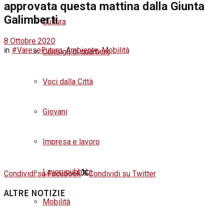
approvata questa mattina dalla Giunta
Galimberti
Cultura
8 Ottobre 2020
in
#VareseFuturo
,
Ambiente
,
Mobilità
Consigli di quartiere
Voci dalla Città
Giovani
Impresa e lavoro
Lavori pubblici
Condividi su Facebook
Condividi su Twitter
ALTRE NOTIZIE
Mobilità