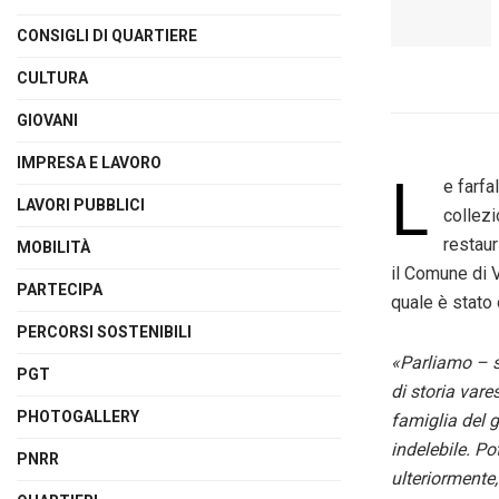
CONSIGLI DI QUARTIERE
CULTURA
GIOVANI
IMPRESA E LAVORO
L
e farfa
LAVORI PUBBLICI
collezi
restaur
MOBILITÀ
il Comune di V
PARTECIPA
quale è stato
PERCORSI SOSTENIBILI
«Parliamo – s
PGT
di storia vare
PHOTOGALLERY
famiglia del 
indelebile. Po
PNRR
ulteriormente,