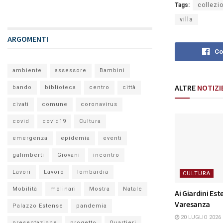
Tags:
collezi
villa
ARGOMENTI
Co
ambiente
assessore
Bambini
ALTRE
NOTIZI
bando
biblioteca
centro
città
civati
comune
coronavirus
covid
covid19
Cultura
emergenza
epidemia
eventi
galimberti
Giovani
incontro
Lavori
Lavoro
lombardia
CULTURA
Mobilità
molinari
Mostra
Natale
Ai Giardini Este
Varesanza
Palazzo Estense
pandemia
20 LUGLIO 2026
presentazione
progetto
Quartieri