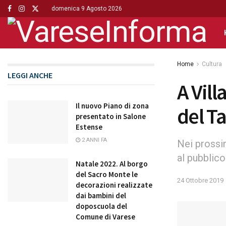
domenica 9 Agosto 2026
Home
Cultura
LEGGI ANCHE
A Vill
Il nuovo Piano di zona
del 
presentato in Salone
Estense
2 ANNI FA
Nei prossim
al pubblico
Natale 2022. Al borgo
del Sacro Monte le
24 Ottobre 2019
decorazioni realizzate
dai bambini del
doposcuola del
Comune di Varese