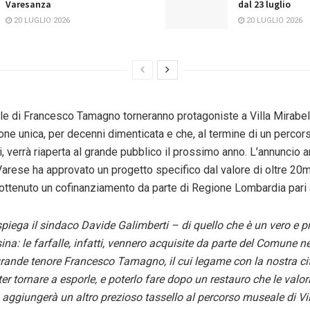
Varesanza
dal 23 luglio
20 LUGLIO 2026
20 LUGLIO 2026
lle di Francesco Tamagno torneranno protagoniste a Villa Mirabel
one unica, per decenni dimenticata e che, al termine di un percors
i, verrà riaperta al grande pubblico il prossimo anno. L’annuncio 
arese ha approvato un progetto specifico dal valore di oltre 20mil
 ottenuto un cofinanziamento da parte di Regione Lombardia pari 
piega il sindaco Davide Galimberti – di quello che è un vero e p
sina: le farfalle, infatti, vennero acquisite da parte del Comune n
grande tenore Francesco Tamagno, il cui legame con la nostra cit
ter tornare a esporle, e poterlo fare dopo un restauro che le valor
 aggiungerà un altro prezioso tassello al percorso museale di Vil