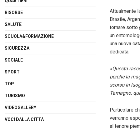
QUARTIERI
Attualmente l
RISORSE
Brasile, Argen
SALUTE
tornare sotto 
un entomologo
SCUOLA&FORMAZIONE
una nuova cat
SICUREZZA
dedicata.
SOCIALE
«Questa racco
SPORT
perché la mag
TOP
scorso in luo
Tamagno, quin
TURISMO
VIDEOGALLERY
Particolare ch
verranno espo
VOCI DALLA CITTÀ
al tenore pie