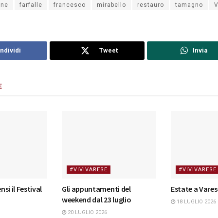
one
farfalle
francesco
mirabello
restauro
tamagno
V
ndividi
Tweet
Invia
E
#VIVIVARESE
#VIVIVARESE
nsi il Festival
Gli appuntamenti del
Estate a Vares
weekend dal 23 luglio
18 LUGLIO 2026
20 LUGLIO 2026