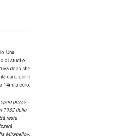
lo. Una
o di studi e
arriva dopo che
a euro, per il
a 14mila euro.
roprio pezzo
el 1932 dalla
tà resta
izzerà
la Mirabello».