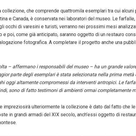
a collezione, che comprende quattromila esemplari tra cui alcuni 
tina e Canada, è conservata nei laboratori del museo. Le farfalle,
gli occhi di varesini e turisti, verranno nei prossimi mesi analizza
 e poi, come già anticipato, saranno oggetto di un restauro cons
alogazione fotografica. A completare il progetto anche una pubb
lta – affermano i responsabili del museo – ha un grande valore 
gior parte degli esemplari è stata selezionata nella prima metà 
ghi oggi altamente compromessi da interventi antropici. Le farfal
di, sono di fatto testimoni di ambienti ormai completamente m
e impreziosirà ulteriormente la collezione è dato dal fatto che l
ste in grandi armadi del XIX secolo, anch’essi oggetto di restaur
montese.