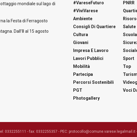
#VareseFuturo
PNRR
nottaggio mondiale sul lago di
#ViviVarese
Quartie
Ambiente
Risors
na la Festa di Ferragosto
Consigli Di Quartiere
Salute
tagna. Dall’8 al 15 agosto
Cultura
Scuol
Giovani
Sicure
Impresa E Lavoro
Social
Lavori Pubblici
Sport
Mobilità
Top
Partecipa
Turis
Percorsi Sostenibili
Videog
PGT
Voci Da
Photogallery
tel: 0332255111 - fax: 0332255357 - PEC: protocollo@comune.varese.legalmail.it 