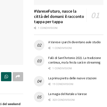
#VareseFuturo, nasce la
città del domani: il racconto
tappa per tappa
1 CONDIVISIONI
A Varese i parchi diventano aule studio
1 CONDIVISIONI
Falò di Sant’Antonio 2021. La tradizione
continua, ma la festa sarà in streaming
1 CONDIVISIONI
La prima pietra delle nuove stazioni
19 CONDIVISIONI
La magia del Natale a Varese
323 CONDIVISIONI
i del weekend