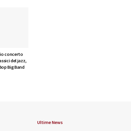
lio concerto
assici del jazz,
 Bop Big Band
Ultime News