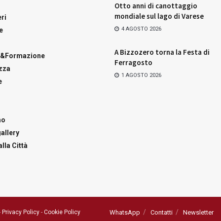
Otto anni di canottaggio
mondiale sul lago di Varese
ri
4 AGOSTO 2026
e
A Bizzozero torna la Festa di
a&Formazione
Ferragosto
zza
1 AGOSTO 2026
e
mo
allery
lla Città
-
Privacy Policy
-
Cookie Policy
WhatsApp
Contatti
Newsletter