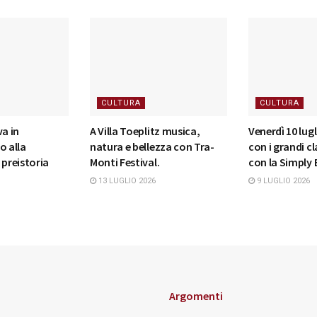
CULTURA
CULTURA
va in
A Villa Toeplitz musica,
Venerdì 10 lug
o alla
natura e bellezza con Tra-
con i grandi cl
 preistoria
Monti Festival.
con la Simply
13 LUGLIO 2026
9 LUGLIO 2026
Argomenti