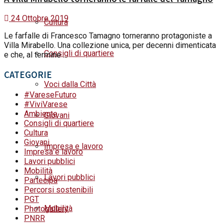
24 Ottobre 2019
Cultura
Le farfalle di Francesco Tamagno torneranno protagoniste a
Villa Mirabello. Una collezione unica, per decenni dimenticata
Consigli di quartiere
e che, al termine ...
CATEGORIE
Voci dalla Città
#VareseFuturo
#ViviVarese
Ambiente
Giovani
Consigli di quartiere
Cultura
Giovani
Impresa e lavoro
Impresa e lavoro
Lavori pubblici
Mobilità
Lavori pubblici
Partecipa
Percorsi sostenibili
PGT
Mobilità
Photogallery
PNRR