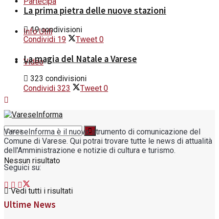
Partecipa
La prima pietra delle nuove stazioni
19 condivisioni
Info Utili
Condividi
19
Tweet
0
La magia del Natale a Varese
Video
323 condivisioni
Condividi
323
Tweet
0
VareseInforma è il nuovo strumento di comunicazione del
Comune di Varese. Qui potrai trovare tutte le news di attualità
dell'Amministrazione e notizie di cultura e turismo.
Nessun risultato
Seguici su:
Vedi tutti i risultati
Ultime News