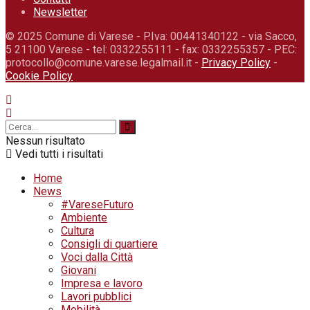
Newsletter
© 2025 Comune di Varese - P.Iva: 00441340122 - via Sacco,
5 21100 Varese - tel: 0332255111 - fax: 0332255357 - PEC:
protocollo@comune.varese.legalmail.it -
Privacy Policy
-
Cookie Policy
Nessun risultato
Vedi tutti i risultati
Home
News
#VareseFuturo
Ambiente
Cultura
Consigli di quartiere
Voci dalla Città
Giovani
Impresa e lavoro
Lavori pubblici
Mobilità