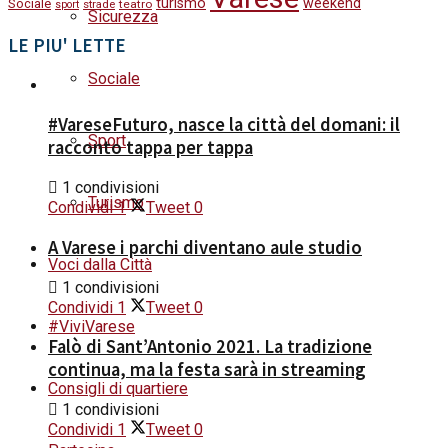
turismo
weekend
Sociale
strade
teatro
sport
Sicurezza
LE PIU' LETTE
Sociale
#VareseFuturo, nasce la città del domani: il
Sport
racconto tappa per tappa
1 condivisioni
Turismo
Condividi
1
Tweet
0
A Varese i parchi diventano aule studio
Voci dalla Città
1 condivisioni
Condividi
1
Tweet
0
#ViviVarese
Falò di Sant’Antonio 2021. La tradizione
continua, ma la festa sarà in streaming
Consigli di quartiere
1 condivisioni
Condividi
1
Tweet
0