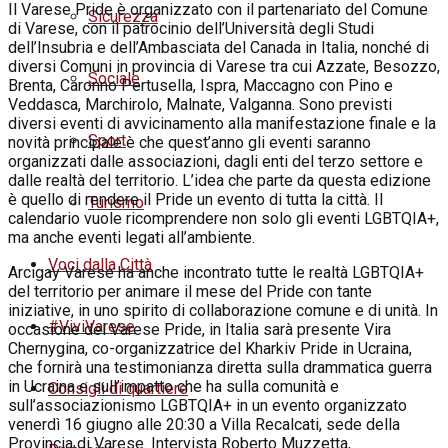
Il Varese Pride è organizzato con il partenariato del Comune
Sicurezza
di Varese, con il patrocinio dell’Università degli Studi
dell’Insubria e dell’Ambasciata del Canada in Italia, nonché di
diversi Comuni in provincia di Varese tra cui Azzate, Besozzo,
Sociale
Brenta, Caronno Pertusella, Ispra, Maccagno con Pino e
Veddasca, Marchirolo, Malnate, Valganna. Sono previsti
diversi eventi di avvicinamento alla manifestazione finale e la
Sport
novità principale è che quest’anno gli eventi saranno
organizzati dalle associazioni, dagli enti del terzo settore e
dalle realtà del territorio. L’idea che parte da questa edizione
è quello di rendere il Pride un evento di tutta la città. Il
Turismo
calendario vuole ricomprendere non solo gli eventi LGBTQIA+,
ma anche eventi legati all’ambiente.
Voci dalla Città
Arcigay Varese ha anche incontrato tutte le realtà LGBTQIA+
del territorio per animare il mese del Pride con tante
iniziative, in uno spirito di collaborazione comune e di unità. In
#ViviVarese
occasione del Varese Pride, in Italia sarà presente Vira
Chernygina, co-organizzatrice del Kharkiv Pride in Ucraina,
che fornirà una testimonianza diretta sulla drammatica guerra
in Ucraina e sull’impatto che ha sulla comunità e
Consigli di quartiere
sull’associazionismo LGBTQIA+ in un evento organizzato
venerdì 16 giugno alle 20:30 a Villa Recalcati, sede della
Provincia di Varese. Intervista Roberto Muzzetta,