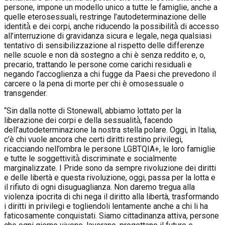
persone, impone un modello unico a tutte le famiglie, anche a
quelle eterosessuali, restringe l’autodeterminazione delle
identità̀ e dei corpi, anche riducendo la possibilità̀ di accesso
all’interruzione di gravidanza sicura e legale, nega qualsiasi
tentativo di sensibilizzazione al rispetto delle differenze
nelle scuole e non dà sostegno a chi è senza reddito e, o,
precario, trattando le persone come carichi residuali e
negando l’accoglienza a chi fugge da Paesi che prevedono il
carcere o la pena di morte per chi è omosessuale o
transgender.
“Sin dalla notte di Stonewall, abbiamo lottato per la
liberazione dei corpi e della sessualità̀, facendo
dell’autodeterminazione la nostra stella polare. Oggi, in Italia,
c’è chi vuole ancora che certi diritti restino privilegi,
ricacciando nell’ombra le persone LGBTQIA+, le loro famiglie
e tutte le soggettività̀ discriminate e socialmente
marginalizzate. I Pride sono da sempre rivoluzione dei diritti
e delle libertà e questa rivoluzione, oggi, passa per la lotta e
il rifiuto di ogni disuguaglianza. Non daremo tregua alla
violenza ipocrita di chi nega il diritto alla libertà, trasformando
i diritti in privilegi e togliendoli lentamente anche a chi li ha
faticosamente conquistati. Siamo cittadinanza attiva, persone