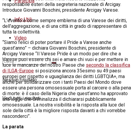
Partecipa
responsabile esteri della segreteria nazionale di Arcigay.
Introduce Giovanni Boschini, presidente Arcigay Varese.
Info Utili
“L’evento è come sempre emblema di una Varese dei diritti,
dell’aggregazione, e di una città in grado di rappresentare di
tutta la collettività.
Video
“Siamo felici di poter portare il Pride a Varese anche
quest’anno” – dichiara Giovanni Boschini, presidente di
Arcigay Varese “Il Varese Pride è un modo per dire che a
Varese puoi essere chi sei e amare chi vuoi e per mettere in
luce le mancanze del nostro Paese che
secondo la classifica
di ILGA-Europe
si posiziona ancora 35esimo su 49 paesi
europei per rispetto e uguaglianza dei diritti LGBTQIA+, ma
Nessun risultato
anche per solidarizzare con i tanti Paesi del Mondo dove
essere una persona omosessuale porta al carcere o alla pena
di morte: è il caso della Nigeria che quest’anno ha approvato
Vedi tutti i risultati
una legge che criminalizza il dichiararsi pubblicamente
omosessuale. La nostra visibilità e la risposta alla luce del
sole della città è la migliore risposta davanti a chi vorrebbe
nasconderci”.
La parata