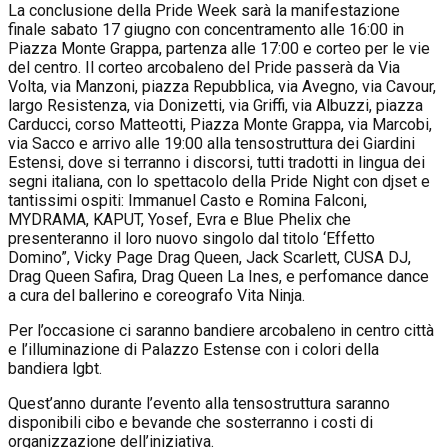
La conclusione della Pride Week sarà la manifestazione
finale sabato 17 giugno con concentramento alle 16:00 in
Piazza Monte Grappa, partenza alle 17:00 e corteo per le vie
del centro. Il corteo arcobaleno del Pride passerà da Via
Volta, via Manzoni, piazza Repubblica, via Avegno, via Cavour,
largo Resistenza, via Donizetti, via Griffi, via Albuzzi, piazza
Carducci, corso Matteotti, Piazza Monte Grappa, via Marcobi,
via Sacco e arrivo alle 19:00 alla tensostruttura dei Giardini
Estensi, dove si terranno i discorsi, tutti tradotti in lingua dei
segni italiana, con lo spettacolo della Pride Night con djset e
tantissimi ospiti: Immanuel Casto e Romina Falconi,
MYDRAMA, KAPUT, Yosef, Evra e Blue Phelix che
presenteranno il loro nuovo singolo dal titolo ‘Effetto
Domino”, Vicky Page Drag Queen, Jack Scarlett, CUSA DJ,
Drag Queen Safira, Drag Queen La Ines, e perfomance dance
a cura del ballerino e coreografo Vita Ninja.
Per l’occasione ci saranno bandiere arcobaleno in centro città
e l’illuminazione di Palazzo Estense con i colori della
bandiera lgbt.
Quest’anno durante l’evento alla tensostruttura saranno
disponibili cibo e bevande che sosterranno i costi di
organizzazione dell’iniziativa.