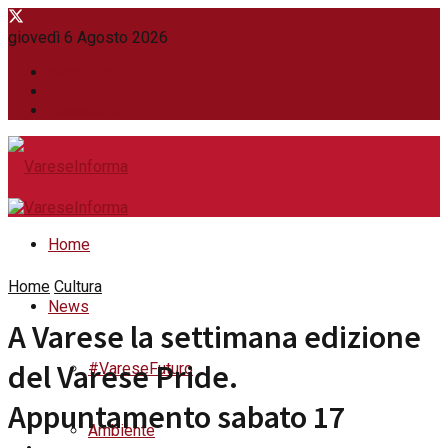
giovedì 6 Agosto 2026
WhatsApp
Contatti
Newsletter
Home
Home
Cultura
News
A Varese la settimana edizione
del Varese Pride.
#VareseFuturo
Appuntamento sabato 17
Ambiente