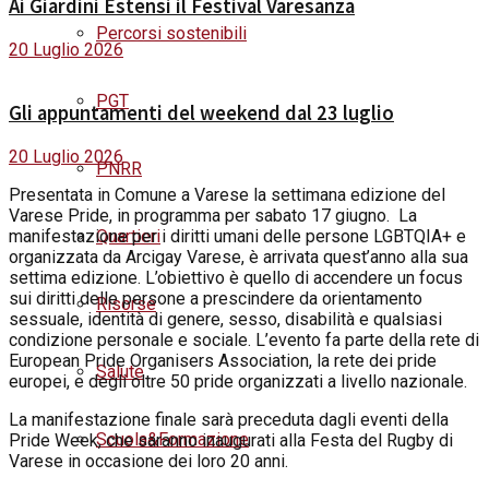
Ai Giardini Estensi il Festival Varesanza
Percorsi sostenibili
20 Luglio 2026
PGT
Gli appuntamenti del weekend dal 23 luglio
20 Luglio 2026
PNRR
Presentata in Comune a Varese la settimana edizione del
Varese Pride, in programma per sabato 17 giugno. La
Quartieri
manifestazione per i diritti umani delle persone LGBTQIA+ e
organizzata da Arcigay Varese, è arrivata quest’anno alla sua
settima edizione. L’obiettivo è quello di accendere un focus
sui diritti delle persone a prescindere da orientamento
Risorse
sessuale, identità di genere, sesso, disabilità e qualsiasi
condizione personale e sociale. L’evento fa parte della rete di
European Pride Organisers Association, la rete dei pride
Salute
europei, e degli oltre 50 pride organizzati a livello nazionale.
La manifestazione finale sarà preceduta dagli eventi della
Scuola&Formazione
Pride Week, che saranno inaugurati alla Festa del Rugby di
Varese in occasione dei loro 20 anni.