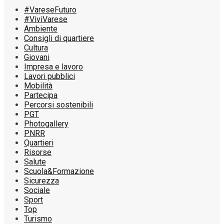
#VareseFuturo
#ViviVarese
Ambiente
Consigli di quartiere
Cultura
Giovani
Impresa e lavoro
Lavori pubblici
Mobilità
Partecipa
Percorsi sostenibili
PGT
Photogallery
PNRR
Quartieri
Risorse
Salute
Scuola&Formazione
Sicurezza
Sociale
Sport
Top
Turismo