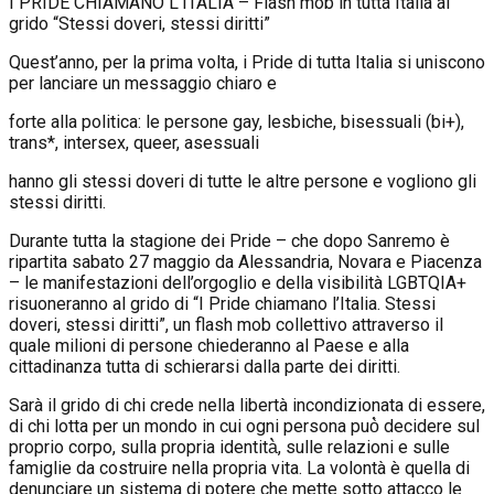
I PRIDE CHIAMANO L’ITALIA – Flash mob in tutta Italia al
grido “Stessi doveri, stessi diritti”
Quest’anno, per la prima volta, i Pride di tutta Italia si uniscono
per lanciare un messaggio chiaro e
forte alla politica: le persone gay, lesbiche, bisessuali (bi+),
trans*, intersex, queer, asessuali
hanno gli stessi doveri di tutte le altre persone e vogliono gli
stessi diritti.
Durante tutta la stagione dei Pride – che dopo Sanremo è
ripartita sabato 27 maggio da Alessandria, Novara e Piacenza
– le manifestazioni dell’orgoglio e della visibilità LGBTQIA+
risuoneranno al grido di “I Pride chiamano l’Italia. Stessi
doveri, stessi diritti”, un flash mob collettivo attraverso il
quale milioni di persone chiederanno al Paese e alla
cittadinanza tutta di schierarsi dalla parte dei diritti.
Sarà il grido di chi crede nella libertà incondizionata di essere,
di chi lotta per un mondo in cui ogni persona può̀ decidere sul
proprio corpo, sulla propria identità̀, sulle relazioni e sulle
famiglie da costruire nella propria vita. La volontà è quella di
denunciare un sistema di potere che mette sotto attacco le