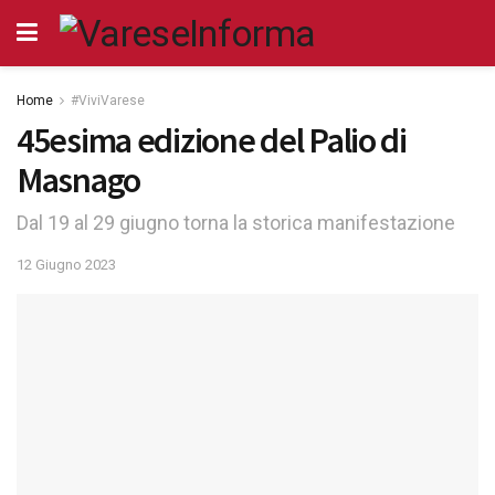
Home
#ViviVarese
45esima edizione del Palio di
Masnago
Dal 19 al 29 giugno torna la storica manifestazione
12 Giugno 2023