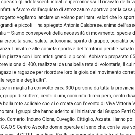
pesso gli adolescenti isolati e iperconnessi. Il ricavato della v
infatti a favore dell’acquisto di attrezzature sportive per la casa 
ogetto vogliamo lanciare un volano per i tanti valori che lo sport
 grandi e piccoli – ha spiegato Antonia Calabrese, anima dell’as
lia – Siamo consapevoli della necessità di movimento, specie dei
na crescita sana, salute, autonomia, spirito di gruppo, socialità se
anza. L’invito è alle società sportive del territorio perché saba
 in piazza con i loro atleti grandi e piccoli. Abbiamo preparato 65
revisione di 400, realizzati da una bella rete di volontarie, il cui
agazzi e ragazze per ricordare loro la gioia del movimento corrett
e regole e degli altri”.
ese in maglia ha coinvolto circa 300 persone da tutta la provincia
 gruppi di knitters, centri diurni, comunità di recupero, centri disab
 bella rete solidale che si è creata con l’evento di Viva Vittoria 
o tanti i gruppi che hanno aderito all’iniziativa: dal Gruppo Ferri C
o, Comerio, Induno Olona, Cuveglio, Cittiglio, Azzate. Hanno poi
C.A.O.S Centro Ascolto donne operate al seno che, con le sue vol
cuscini, il CFPIL, con Anna Sculli, inserimento disabili nel lavoro,