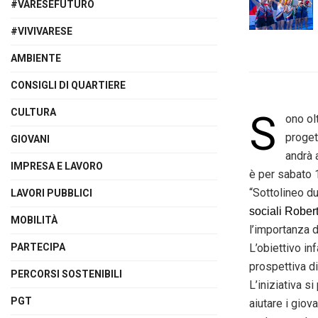
#VARESEFUTURO
#VIVIVARESE
AMBIENTE
CONSIGLI DI QUARTIERE
CULTURA
S
ono olt
proge
GIOVANI
andrà 
IMPRESA E LAVORO
è per sabato 1
“Sottolineo du
LAVORI PUBBLICI
sociali Rober
MOBILITÀ
l’importanza d
PARTECIPA
L’obiettivo i
prospettiva di
PERCORSI SOSTENIBILI
L’iniziativa s
PGT
aiutare i giov