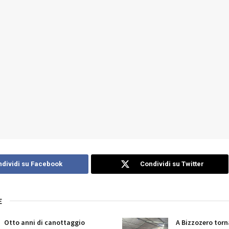
dividi su Facebook
Condividi su Twitter
E
Otto anni di canottaggio
A Bizzozero torn