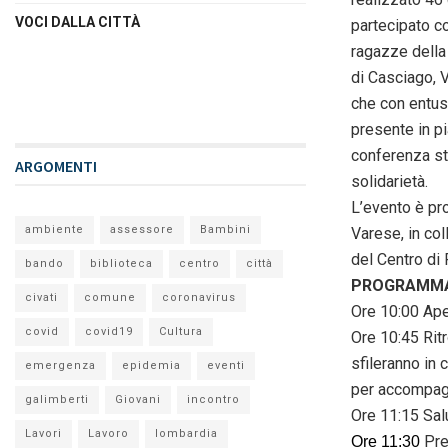
VOCI DALLA CITTÀ
partecipato co
ragazze della N
di Casciago, V
che con entusi
presente in p
conferenza st
ARGOMENTI
solidarietà.
L’evento è pr
ambiente
assessore
Bambini
Varese, in col
del Centro di
bando
biblioteca
centro
città
PROGRAMM
civati
comune
coronavirus
Ore 10:00 Ape
covid
covid19
Cultura
Ore 10:45 Rit
sfileranno in
emergenza
epidemia
eventi
per accompagna
galimberti
Giovani
incontro
Ore 11:15 Sal
Lavori
Lavoro
lombardia
Pre
Ore 11:30