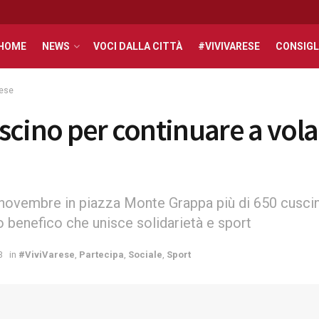
HOME
NEWS
VOCI DALLA CITTÀ
#VIVIVARESE
CONSIGL
rese
scino per continuare a vola
novembre in piazza Monte Grappa più di 650 cuscin
o benefico che unisce solidarietà e sport
3
in
#ViviVarese
,
Partecipa
,
Sociale
,
Sport