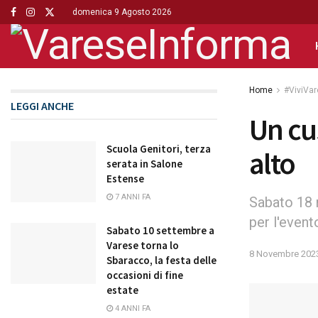
domenica 9 Agosto 2026
Home
#ViviVa
LEGGI ANCHE
Un cu
Scuola Genitori, terza
alto
serata in Salone
Estense
7 ANNI FA
Sabato 18 
per l'event
Sabato 10 settembre a
Varese torna lo
8 Novembre 202
Sbaracco, la festa delle
occasioni di fine
estate
4 ANNI FA