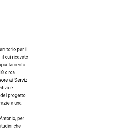
rritorio per il
 il cui ricavato
’appuntamento
8 circa.
sore ai Servizi
ativa e
 del progetto.
razie a una
 Antonio, per
itudini che