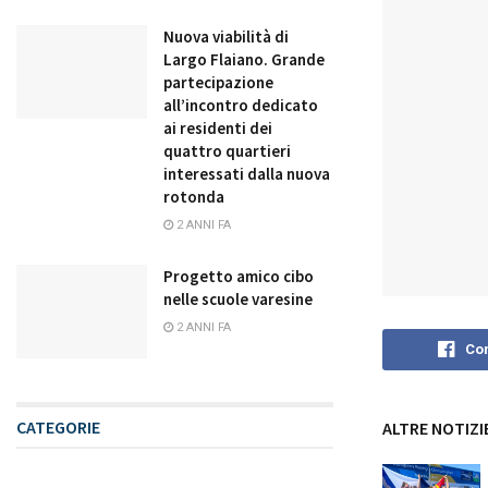
Nuova viabilità di
Largo Flaiano. Grande
partecipazione
all’incontro dedicato
ai residenti dei
quattro quartieri
interessati dalla nuova
rotonda
2 ANNI FA
Progetto amico cibo
nelle scuole varesine
2 ANNI FA
Con
CATEGORIE
ALTRE NOTIZI