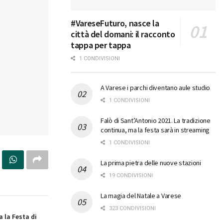
#VareseFuturo, nasce la
città del domani: il racconto
tappa per tappa
1 CONDIVISIONI
A Varese i parchi diventano aule studio
1 CONDIVISIONI
Falò di Sant’Antonio 2021. La tradizione
continua, ma la festa sarà in streaming
1 CONDIVISIONI
La prima pietra delle nuove stazioni
19 CONDIVISIONI
La magia del Natale a Varese
323 CONDIVISIONI
a la Festa di