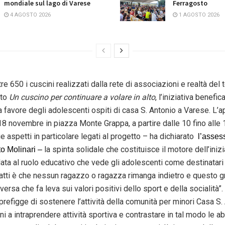
mondiale sul lago di Varese
Ferragosto
4 AGOSTO 2026
1 AGOSTO 2026
re 650 i cuscini realizzati dalla rete di associazioni e realtà del te
tto
Un cuscino per continuare a volare in alto
, l’iniziativa benefica
a favore degli adolescenti ospiti di casa S. Antonio a Varese. L
8 novembre in piazza Monte Grappa, a partire dalle 10 fino alle 1
e aspetti in particolare legati al progetto – ha dichiarato
l’asses
la spinta solidale che costituisce il motore dell’inizi
to Molinari –
ata al ruolo educativo che vede gli adolescenti come destinatari
nfatti è che nessun ragazzo o ragazza rimanga indietro e questo g
versa che fa leva sui valori positivi dello sport e della socialità”.
i prefigge di sostenere l’attività della comunità per minori Casa S.
ani a intraprendere attività sportiva e contrastare in tal modo le ab