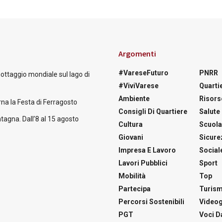
Argomenti
#VareseFuturo
PNRR
nottaggio mondiale sul lago di
#ViviVarese
Quartie
Ambiente
Risors
na la Festa di Ferragosto
Consigli Di Quartiere
Salute
tagna. Dall’8 al 15 agosto
Cultura
Scuol
Giovani
Sicure
Impresa E Lavoro
Social
Lavori Pubblici
Sport
Mobilità
Top
Partecipa
Turis
Percorsi Sostenibili
Videog
PGT
Voci Da