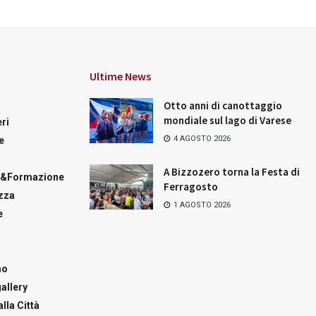
Ultime News
Otto anni di canottaggio
mondiale sul lago di Varese
ri
4 AGOSTO 2026
e
A Bizzozero torna la Festa di
a&Formazione
Ferragosto
zza
1 AGOSTO 2026
e
mo
allery
lla Città