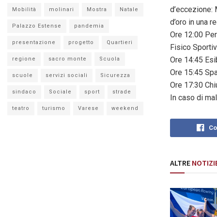
d’eccezione:
Mobilità
molinari
Mostra
Natale
d’oro in una 
Palazzo Estense
pandemia
Ore 12:00 Per
presentazione
progetto
Quartieri
Fisico Sporti
Ore 14:45 Esi
regione
sacro monte
Scuola
Ore 15:45 Spaz
scuole
servizi sociali
Sicurezza
Ore 17:30 Chi
sindaco
Sociale
sport
strade
In caso di ma
teatro
turismo
Varese
weekend
Co
ALTRE
NOTIZI