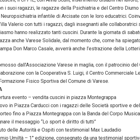
n i suoi ragazzi, le ragazze della Psichiatria e del Centro Diurno 
europsichiatria infantile di Arcisate con le loro educatrici. Coinvol
illa Valerio con tutti i ragazzi, dagli insegnanti alle collaboratrici
asmo hanno realizzato tanti cuscini. Durante la giornata di saba
iazza anche Varese Solidale, dal momento che, come ha spiegato
ampa Don Marco Casale, avverrà anche l’estrazione della Lotteri
omosso dall’Associazione Varese in maglia, con il patrocinio de
laborazione con la Cooperativa S. Luigi, il Centro Commerciale Le 
 Formazione Fisico Sportiva del Comune di Varese.
A
rtura evento – vendita cuscini in piazza Montegrappa
rovo in Piazza Carducci con i ragazzi delle Società sportive e de
 corteo fino a Piazza Montegrappa con la Banda del Corpo Musical
re il messaggio “Lo sport è diritto di tutti”
uto delle Autorità e Ospiti con testimonial Max Laudadio
mio Umiltà – 1° edizione, consegnato da una testimonial sportiv