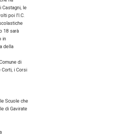
i Castagni, le
ti poi l’I.C.
 scolastiche
to 18 sarà
 in
a della
l Comune di
Corti, i Corsi
lle Scuole che
e di Gavirate
a