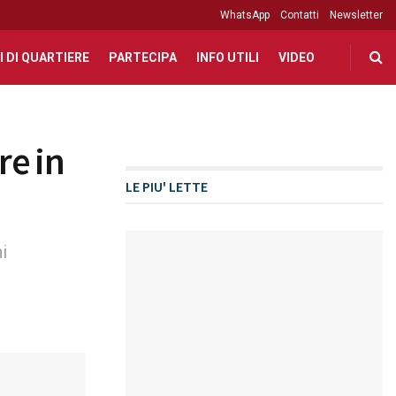
WhatsApp
Contatti
Newsletter
I DI QUARTIERE
PARTECIPA
INFO UTILI
VIDEO
re in
LE PIU' LETTE
i