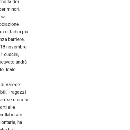
endita dei
per minori
.
 sa
sociazione
 cittadini più
nza barriere,
to 18 novembre
1 cuscini,
 ricavato andrà
o, leale,
 di Varese:
ili, i ragazzi
Varese e ora si
orti alle
 collaborato
ontarie, ha
 che ha