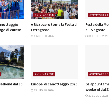
#VIVIVARESE
#VIVIVARESE
canottaggio
A Bizzozero torna la Festa di
Festa della Mo
ago di Varese
Ferragosto
al 15 agosto
1 AGOSTO 2026
31 LUGLIO 2026
#VIVIVARESE
#VIVIVARESE
 weekend dal 30
Europei di canottaggio 2026
Gli appuntame
weekend dal 23
29 LUGLIO 2026
20 LUGLIO 2026