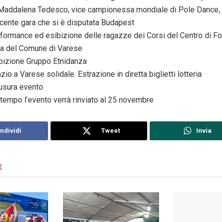
 Maddalena Tedesco, vice campionessa mondiale di Pole Dance,
recente gara che si è disputata Budapest
formance ed esibizione delle ragazze dei Corsi del Centro di F
va del Comune di Varese
bizione Gruppo Etnidanza
io a Varese solidale. Estrazione in diretta biglietti lotteria
usura evento
ltempo l’evento verrà rinviato al 25 novembre
ndividi
Tweet
Invia
E