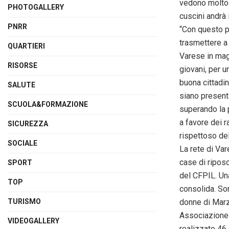
vedono molto s
PHOTOGALLERY
cuscini andrà 
PNRR
“Con questo pr
trasmettere a
QUARTIERI
Varese in mag
RISORSE
giovani, per u
buona cittadin
SALUTE
siano presenti
SCUOLA&FORMAZIONE
superando la p
a favore dei r
SICUREZZA
rispettoso dell
SOCIALE
La rete di Var
case di riposo,
SPORT
del CFPIL. Una
TOP
consolida. Son
TURISMO
donne di Marzi
Associazione 
VIDEOGALLERY
realizzato 46 