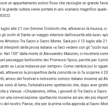
isce un appuntamento estivo fisso che raccoglie un grande favor
la grande cultura viene portata in uno scenario magnifico quale è
NESCO.
 luglio alle 21 con Simone Cristicchi che, attraverso la musica, ci
gli occhi di Dante un viaggio interiore dall’oscurità alla luce» s
ore Artistico Tra Sacro e Sacro Monte. Sarà poi il 13 luglio alle 21
di interpreti della prosa italiana «a farci vedere con gli “occhi nuo
to. Nel 150° dalla morte di Alessandro Manzoni, ci mostrerà com
 quel passaggio bellissimo dei Promessi Sposi, perchè per il pro
guardo su Lucia mutasse per sempre». Come cambia poi lo sguard
lati, attraverso la prospettiva della comicità ce lo fa scoprire il 20
ti, amico del festival e notissimo comico italiano insieme ad Al
e sono di turno, fortunatissimo spettacolo che, dopo aver girato l’
olta a Varese. «Chiuderemo, infine, i giovedì di Tra Sacro e Sacro
 con una conversazione-spettacolo insieme ad uno dei più importan
ro del nostro Paese, che per la prima volta approda al Sacro Mon