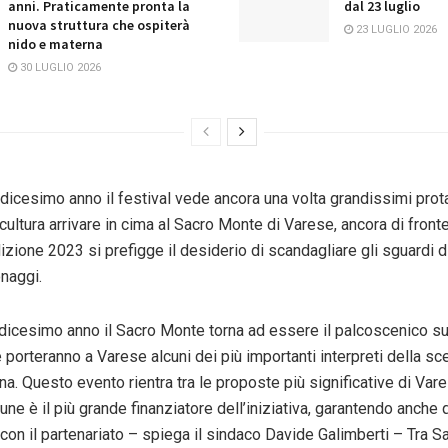
anni. Praticamente pronta la
dal 23 luglio
nuova struttura che ospiterà
23 LUGLIO 2026
nido e materna
30 LUGLIO 2026
dicesimo anno il festival vede ancora una volta grandissimi prot
 cultura arrivare in cima al Sacro Monte di Varese, ancora di fronte
izione 2023 si prefigge il desiderio di scandagliare gli sguardi di
onaggi.
ordicesimo anno il Sacro Monte torna ad essere il palcoscenico s
 porteranno a Varese alcuni dei più importanti interpreti della sc
iana. Questo evento rientra tra le proposte più significative di Var
ne è il più grande finanziatore dell’iniziativa, garantendo anche 
con il partenariato – spiega il sindaco Davide Galimberti – Tra S