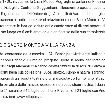
lle 17.30, invece, nella Casa Museo Pogliaghi si parlerà di Rifless
i, Dialoghi e Confronti. Suggestioni, riflessioni, proposte raccolt
generazione dell’Ordine degli Architetti di Varese durante gli in
ettamente o indirettamente si relazionano con il Sacro Monte di V
tercettare le loro sollecitazioni e dando voce ai diversi aspetti 
uesto luogo così emblematico e significativo nella sua complessi
O E SACRO MONTE A VILLA PANZA
el centenario della nascita, il FAI-Fondo per l’Ambiente Italiano 
seppe Panza di Biumo col progetto Opere in scena, declinato con
cuni degli elementi che hanno caratterizzato la ricerca di Panza e 
critti nella sua collezione. Luce, spazio, suono e natura, saranno
tazioni di un regista teatrale e un musicista-performer che, attrav
la parola e della musica, genereranno suggestioni inedite. I due
le 21 saranno il 12 luglio con Elena Rivoltini e il 21 luglio con An
notazioni: www.villapanza.it