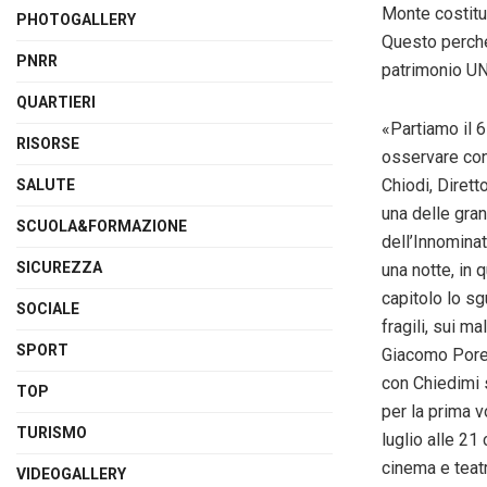
Monte costitu
PHOTOGALLERY
Questo perché 
PNRR
patrimonio U
QUARTIERI
«Partiamo il 6
RISORSE
osservare con 
Chiodi, Dirett
SALUTE
una delle gran
SCUOLA&FORMAZIONE
dell’Innomina
SICUREZZA
una notte, in
capitolo lo s
SOCIALE
fragili, sui ma
SPORT
Giacomo Poret
con Chiedimi s
TOP
per la prima v
TURISMO
luglio alle 21
cinema e teat
VIDEOGALLERY