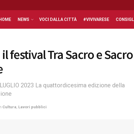
HOME
NEWS
VOCI DALLA CITTÀ
#VIVIVARESE
CONSIGL
il festival Tra Sacro e Sacro
e
7 LUGLIO 2023 La quattordicesima edizione della
zione
n
Cultura
,
Lavori pubblici