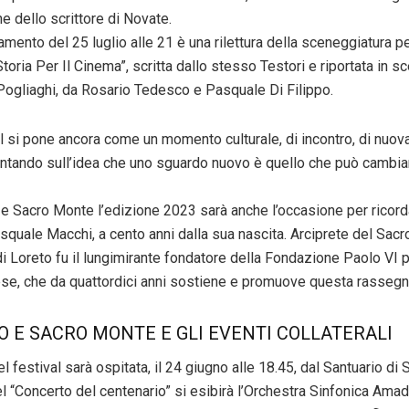
e dello scrittore di Novate.
amento del 25 luglio alle 21 è una rilettura della sceneggiatura pe
toria Per Il Cinema”, scritta dallo stesso Testori e riportata in sc
gliaghi, da Rosario Tedesco e Pasquale Di Filippo.
al si pone ancora come un momento culturale, di incontro, di nuov
puntando sull’idea che uno sguardo nuovo è quello che può cambia
 e Sacro Monte l’edizione 2023 sarà anche l’occasione per ricord
quale Macchi, a cento anni dalla sua nascita. Arciprete del Sac
 Loreto fu il lungimirante fondatore della Fondazione Paolo VI p
se, che da quattordici anni sostiene e promuove questa rassegna
O E SACRO MONTE E GLI EVENTI COLLATERALI
l festival sarà ospitata, il 24 giugno alle 18.45, dal Santuario di
l “Concerto del centenario” si esibirà l’Orchestra Sinfonica Ama