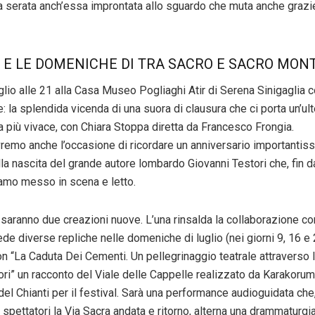
na serata anch’essa improntata allo sguardo che muta anche grazie
Ì E LE DOMENICHE DI TRA SACRO E SACRO MON
uglio alle 21 alla Casa Museo Pogliaghi Atir di Serena Sinigaglia 
te: la splendida vicenda di una suora di clausura che ci porta un’ul
a più vivace, con Chiara Stoppa diretta da Francesco Frongia.
remo anche l’occasione di ricordare un anniversario importantissi
la nascita del grande autore lombardo Giovanni Testori che, fin d
iamo messo in scena e letto.
i saranno due creazioni nuove. L’una rinsalda la collaborazione 
de diverse repliche nelle domeniche di luglio (nei giorni 9, 16 e 
n “La Caduta Dei Cementi. Un pellegrinaggio teatrale attraverso l
ori” un racconto del Viale delle Cappelle realizzato da Karakorum
del Chianti per il festival. Sarà una performance audioguidata ch
i spettatori la Via Sacra andata e ritorno, alterna una drammaturgia