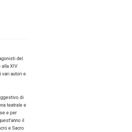
agonisti del
 alla XIV
 vari autori e
uggestivo di
ena teatrale e
ese e per
quest’anno il
acro e Sacro