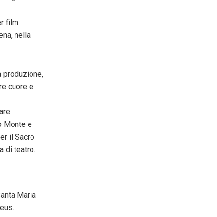
r film
ena, nella
a produzione,
re cuore e
are
ro Monte e
er il Sacro
 di teatro.
 Santa Maria
deus.