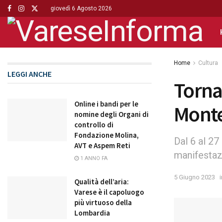
giovedì 6 Agosto 2026
Home
Cultura
LEGGI ANCHE
Torna 
Online i bandi per le
Mont
nomine degli Organi di
controllo di
Fondazione Molina,
Dal 6 al 2
AVT e Aspem Reti
manifesta
1 ANNO FA
5 Giugno 2023
i
Qualità dell’aria:
Varese è il capoluogo
più virtuoso della
Lombardia