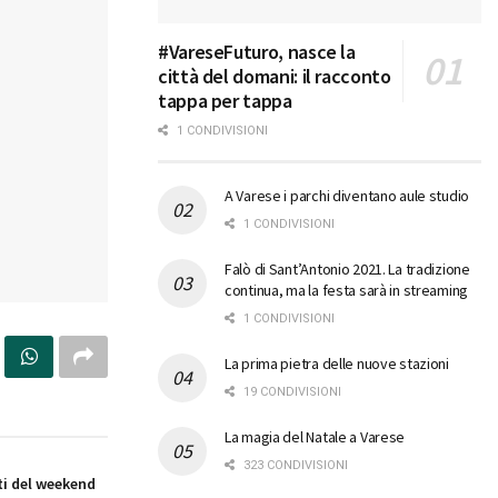
#VareseFuturo, nasce la
città del domani: il racconto
tappa per tappa
1 CONDIVISIONI
A Varese i parchi diventano aule studio
1 CONDIVISIONI
Falò di Sant’Antonio 2021. La tradizione
continua, ma la festa sarà in streaming
1 CONDIVISIONI
La prima pietra delle nuove stazioni
19 CONDIVISIONI
La magia del Natale a Varese
323 CONDIVISIONI
i del weekend