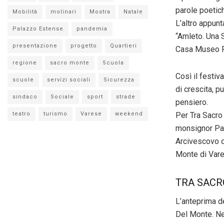
parole poetich
Mobilità
molinari
Mostra
Natale
L’altro appunt
Palazzo Estense
pandemia
“Amleto. Una S
presentazione
progetto
Quartieri
Casa Museo Po
regione
sacro monte
Scuola
Così il festiv
scuole
servizi sociali
Sicurezza
di crescita, 
sindaco
Sociale
sport
strade
pensiero.
Per Tra Sacro
teatro
turismo
Varese
weekend
monsignor Pas
Arcivescovo di
Monte di Vare
TRA SACR
L’anteprima de
Del Monte. Ne