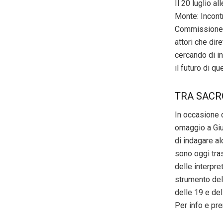
Il 20 luglio a
Monte: Incontr
Commissione Ri
attori che dir
cercando di in
il futuro di q
TRA SACR
In occasione d
omaggio a Giu
di indagare al
sono oggi tras
delle interpre
strumento del
delle 19 e del
Per info e pre