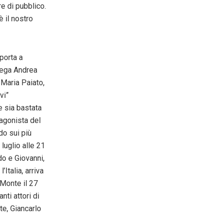
e di pubblico.
 il nostro
 porta a
piega Andrea
 Maria Paiato,
vi”
e sia bastata
tagonista del
o sui più
 luglio alle 21
do e Giovanni,
Italia, arriva
 Monte il 27
ti attori di
te, Giancarlo