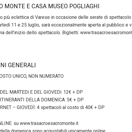
O MONTE E CASA MUSEO POGLIAGHI
più eclettica di Varese in occasione delle serate di spettacolo 
rtedì 11 e 25 luglio, sarà eccezionalmente aperta al pubblico e vi
ma dell’inizio dello spettacolo. Biglietti: www.trasacroesacromont
ONI GENERALI
 POSTO UNICO, NON NUMERATO
DEL MARTEDì E DEL GIOVEDì: 12€ + DP
ITINERANTI DELLA DOMENICA: 5€ + DP
ET – GIOVEDÌ: 4 spettacoli al costo di 40€ + DP
INE: su www.trasacroesacromonte.it
i della domenica sono acquistabili unicamente online.