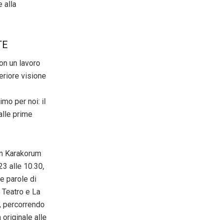
 alla
TE
con un lavoro
teriore visione
mo per noi: il
alle prime
con Karakorum
23 alle 10.30,
e parole di
 Teatro e La
e, percorrendo
 originale alle