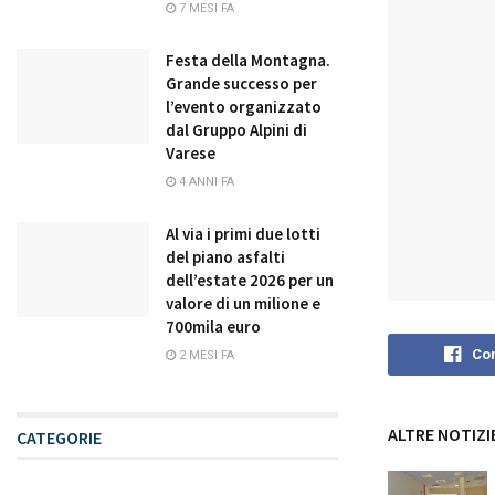
7 MESI FA
Festa della Montagna.
Grande successo per
l’evento organizzato
dal Gruppo Alpini di
Varese
4 ANNI FA
Al via i primi due lotti
del piano asfalti
dell’estate 2026 per un
valore di un milione e
700mila euro
Con
2 MESI FA
ALTRE NOTIZI
CATEGORIE