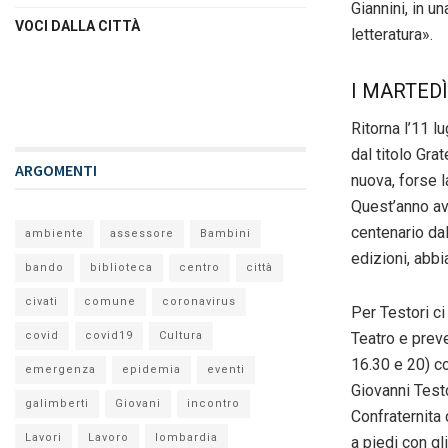
Giannini, in u
VOCI DALLA CITTÀ
letteratura».
I MARTED
Ritorna l’11 l
dal titolo Gra
ARGOMENTI
nuova, forse l
Quest’anno av
centenario dal
ambiente
assessore
Bambini
edizioni, abb
bando
biblioteca
centro
città
civati
comune
coronavirus
Per Testori c
Teatro e preve
covid
covid19
Cultura
16.30 e 20) co
emergenza
epidemia
eventi
Giovanni Test
galimberti
Giovani
incontro
Confraternita 
Lavori
Lavoro
lombardia
a piedi con gl