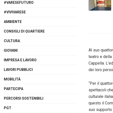
#VARESEFUTURO
#VIVIVARESE
AMBIENTE
CONSIGLI DI QUARTIERE
CULTURA
Al suo quattor
GIOVANI
teatro e della
IMPRESA E LAVORO
Cappella. L’ed
dei loro pers
LAVORI PUBBLICI
MOBILITÀ
“Per il quatt
PARTECIPA
spettacoli che
culturale ital
PERCORSI SOSTENIBILI
questo il Comu
PGT
suo supporto 