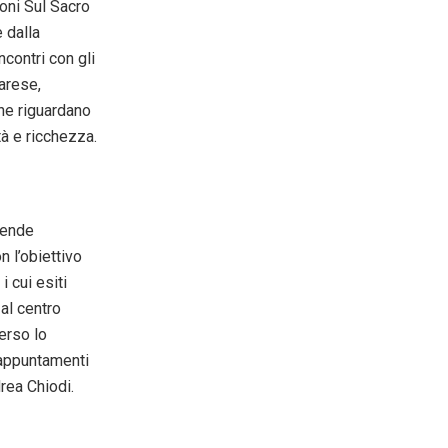
ioni Sul Sacro
e dalla
contri con gli
arese,
che riguardano
tà e ricchezza.
rende
 l’obiettivo
i cui esiti
 al centro
erso lo
 appuntamenti
drea Chiodi.