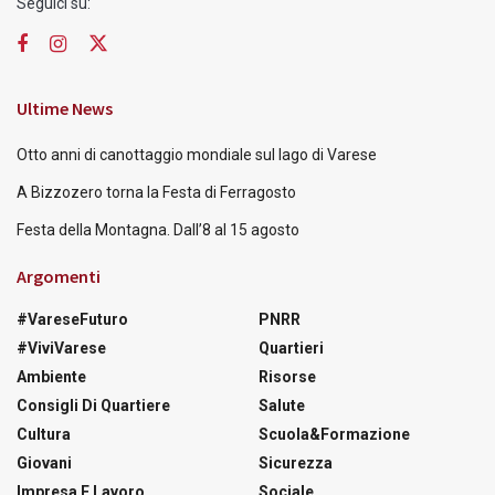
Seguici su:
Ultime News
Otto anni di canottaggio mondiale sul lago di Varese
A Bizzozero torna la Festa di Ferragosto
Festa della Montagna. Dall’8 al 15 agosto
Argomenti
#VareseFuturo
PNRR
#ViviVarese
Quartieri
Ambiente
Risorse
Consigli Di Quartiere
Salute
Cultura
Scuola&Formazione
Giovani
Sicurezza
Impresa E Lavoro
Sociale