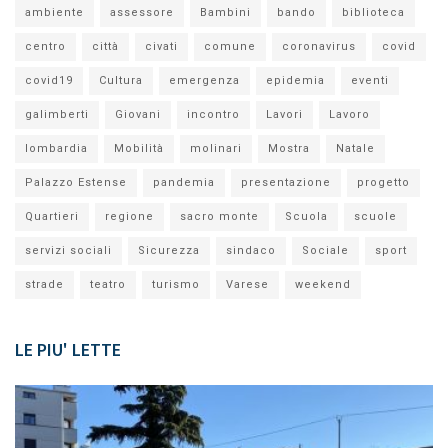
ambiente
assessore
Bambini
bando
biblioteca
centro
città
civati
comune
coronavirus
covid
covid19
Cultura
emergenza
epidemia
eventi
galimberti
Giovani
incontro
Lavori
Lavoro
lombardia
Mobilità
molinari
Mostra
Natale
Palazzo Estense
pandemia
presentazione
progetto
Quartieri
regione
sacro monte
Scuola
scuole
servizi sociali
Sicurezza
sindaco
Sociale
sport
strade
teatro
turismo
Varese
weekend
LE PIU' LETTE