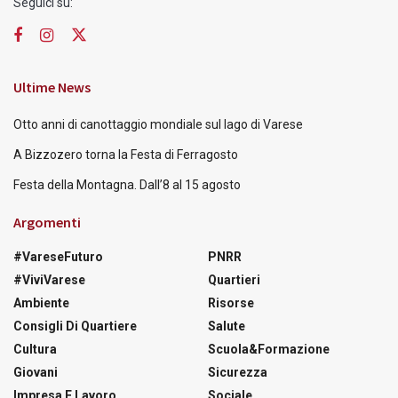
Seguici su:
Ultime News
Otto anni di canottaggio mondiale sul lago di Varese
A Bizzozero torna la Festa di Ferragosto
Festa della Montagna. Dall’8 al 15 agosto
Argomenti
#VareseFuturo
PNRR
#ViviVarese
Quartieri
Ambiente
Risorse
Consigli Di Quartiere
Salute
Cultura
Scuola&Formazione
Giovani
Sicurezza
Impresa E Lavoro
Sociale