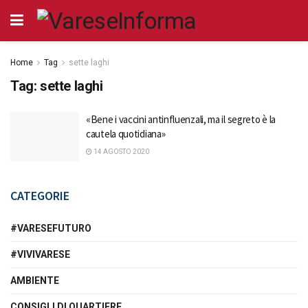
Home
Tag
sette laghi
Tag:
sette laghi
«Bene i vaccini antinfluenzali, ma il segreto è la
cautela quotidiana»
14 AGOSTO 2020
CATEGORIE
#VARESEFUTURO
#VIVIVARESE
AMBIENTE
CONSIGLI DI QUARTIERE