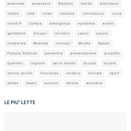
ambiente
assessore
Bambini
bando
biblioteca
centro
città
civati
comune
coronavirus
covid
covid19
Cultura
emergenza
epidemia
eventi
galimberti
Giovani
incontro
Lavori
Lavoro
lombardia
Mobilità
molinari
Mostra
Natale
Palazzo Estense
pandemia
presentazione
progetto
Quartieri
regione
sacro monte
Scuola
scuole
servizi sociali
Sicurezza
sindaco
Sociale
sport
strade
teatro
turismo
Varese
weekend
LE PIU' LETTE