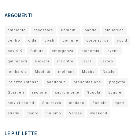
ARGOMENTI
ambiente
assessore
Bambini
bando
biblioteca
centro
città
civati
comune
coronavirus
covid
covid19
Cultura
emergenza
epidemia
eventi
galimberti
Giovani
incontro
Lavori
Lavoro
lombardia
Mobilità
molinari
Mostra
Natale
Palazzo Estense
pandemia
presentazione
progetto
Quartieri
regione
sacro monte
Scuola
scuole
servizi sociali
Sicurezza
sindaco
Sociale
sport
strade
teatro
turismo
Varese
weekend
LE PIU' LETTE