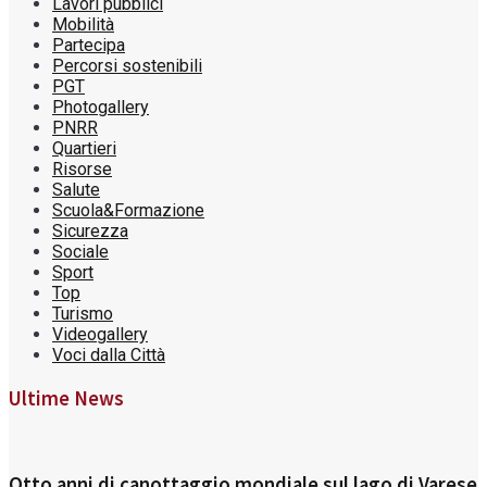
Lavori pubblici
Mobilità
Partecipa
Percorsi sostenibili
PGT
Photogallery
PNRR
Quartieri
Risorse
Salute
Scuola&Formazione
Sicurezza
Sociale
Sport
Top
Turismo
Videogallery
Voci dalla Città
Ultime News
Otto anni di canottaggio mondiale sul lago di Varese