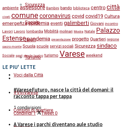
Sicurezza
città
assessore
centro
bando
ambiente
Bambini
biblioteca
comune
coronavirus
covid
covid19
Cultura
civati
galimberti
Sociale
epidemia
emergenza
eventi
Giovani
incontro
Palazzo
Lavori
Mobilità
molinari
Lavoro
lombardia
Natale
Mostra
Estense
pandemia
progetto
Quartieri
Sport
regione
presentazione
sindaco
Sicurezza
Scuola
scuole
servizi sociali
sacro monte
Varese
turismo
weekend
Sociale
strade
teatro
sport
Turismo
LE PIU' LETTE
Voci dalla Città
#VareseFuturo, nasce la città del domani: il
#ViviVarese
racconto tappa per tappa
1 condivisioni
Consigli di quartiere
Condividi
1
Tweet
0
A Varese i parchi diventano aule studio