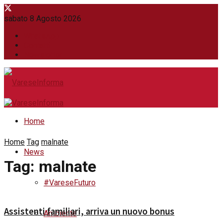
sabato 8 Agosto 2026
WhatsApp
Contatti
Newsletter
Home
Home
Tag
malnate
News
Tag:
malnate
#VareseFuturo
Assistenti familiari, arriva un nuovo bonus
Ambiente