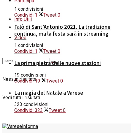
Partecipa
1 condivisioni
Condividi
1
Tweet
0
Info Utili
Falò di Sant’Antonio 2021. La tradizione
continua, ma la festa sarà in streaming
Video
1 condivisioni
Condividi
1
Tweet
0
La prima pietra delle nuove stazioni
19 condivisioni
Nessun risultato
Condividi
19
Tweet
0
La magia del Natale a Varese
Vedi tutti i risultati
323 condivisioni
Condividi
323
Tweet
0