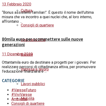
13 Febbraio 2020
Cultura
“Bonus assistenti familiari”. È questo il nome dell'ultima
misura che va incontro a quei nuclei che, al loro interno,
affrontano ...
Consigli di quartiere
80mila euro per scommettere sulle nuove
Voci dalla Città
generazioni
11 Dicembre 2019
Giovani
Ottantamila euro da destinare a progetti per i giovani. Per
realizzare percorsi di cittadinanza attiva, per promuovere
Impresa e lavoro
l'educazione finanziaria e ...
CATEGORIE
Lavori pubblici
#VareseFuturo
#ViviVarese
Mobilità
Ambiente
Consigli di quartiere