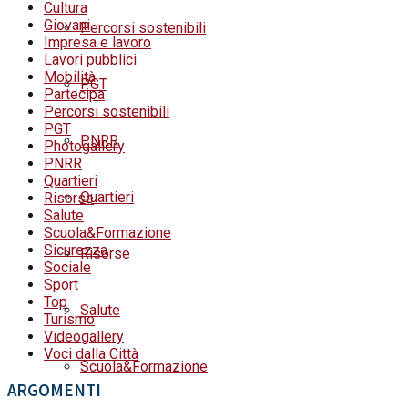
Cultura
Giovani
Percorsi sostenibili
Impresa e lavoro
Lavori pubblici
Mobilità
PGT
Partecipa
Percorsi sostenibili
PGT
PNRR
Photogallery
PNRR
Quartieri
Quartieri
Risorse
Salute
Scuola&Formazione
Sicurezza
Risorse
Sociale
Sport
Top
Salute
Turismo
Videogallery
Voci dalla Città
Scuola&Formazione
ARGOMENTI