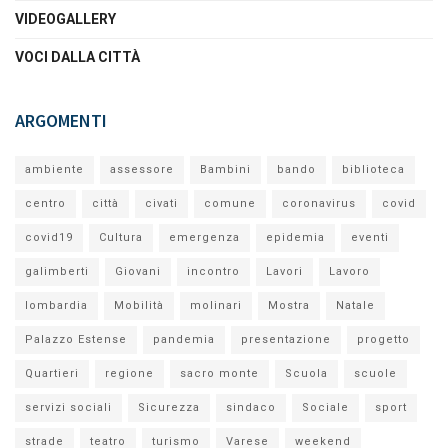
VIDEOGALLERY
VOCI DALLA CITTÀ
ARGOMENTI
ambiente
assessore
Bambini
bando
biblioteca
centro
città
civati
comune
coronavirus
covid
covid19
Cultura
emergenza
epidemia
eventi
galimberti
Giovani
incontro
Lavori
Lavoro
lombardia
Mobilità
molinari
Mostra
Natale
Palazzo Estense
pandemia
presentazione
progetto
Quartieri
regione
sacro monte
Scuola
scuole
servizi sociali
Sicurezza
sindaco
Sociale
sport
strade
teatro
turismo
Varese
weekend