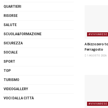
QUARTIERI
RISORSE
SALUTE
SCUOLA&FORMAZIONE
#VIVIVARESE
SICUREZZA
A Bizzozero to
Ferragosto
SOCIALE
1 AGOSTO 2026
SPORT
TOP
TURISMO
VIDEOGALLERY
VOCI DALLA CITTÀ
#VIVIVARESE