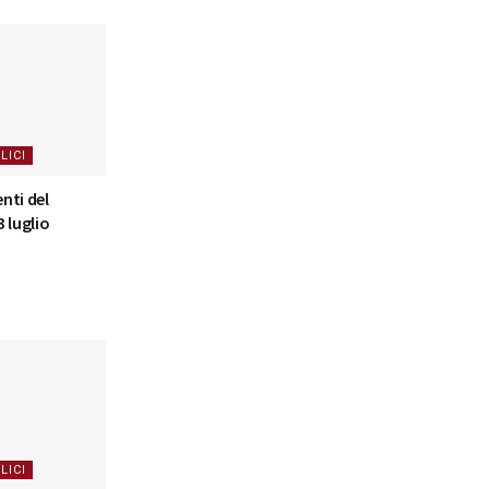
LICI
nti del
 luglio
LICI