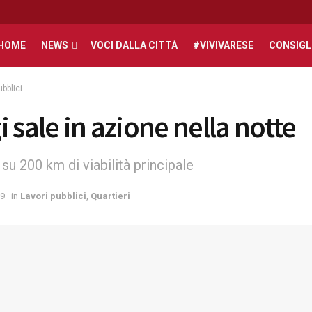
HOME
NEWS
VOCI DALLA CITTÀ
#VIVIVARESE
CONSIGL
ubblici
 sale in azione nella notte
su 200 km di viabilità principale
19
in
Lavori pubblici
,
Quartieri