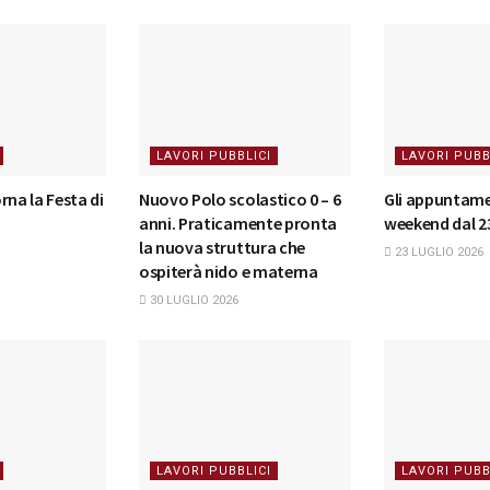
LAVORI PUBBLICI
LAVORI PUBB
rna la Festa di
Nuovo Polo scolastico 0 – 6
Gli appuntame
anni. Praticamente pronta
weekend dal 23
la nuova struttura che
23 LUGLIO 2026
ospiterà nido e materna
30 LUGLIO 2026
LAVORI PUBBLICI
LAVORI PUBB