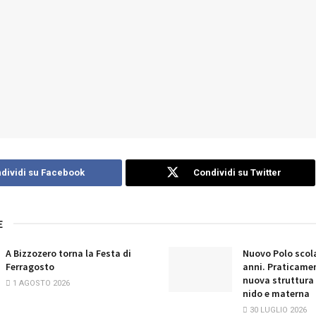
dividi su Facebook
Condividi su Twitter
E
A Bizzozero torna la Festa di
Nuovo Polo scola
Ferragosto
anni. Praticamen
nuova struttura 
1 AGOSTO 2026
nido e materna
30 LUGLIO 2026