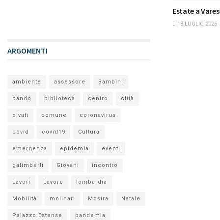
Estate a Vares
18 LUGLIO 2026
ARGOMENTI
ambiente
assessore
Bambini
bando
biblioteca
centro
città
civati
comune
coronavirus
covid
covid19
Cultura
emergenza
epidemia
eventi
galimberti
Giovani
incontro
Lavori
Lavoro
lombardia
Mobilità
molinari
Mostra
Natale
Palazzo Estense
pandemia