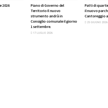
e 2026
Piano di Governo del
Patti di quarti
Territorio Il nuovo
il nuovo parch
strumento andrà in
Cantoreggio 
Consiglio comunale il giorno
25 GIUGNO 2026
1 settembre.
17 LUGLIO 2026