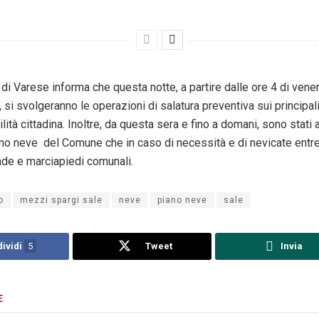
di Varese informa che questa notte, a partire dalle ore 4 di vene
 si svolgeranno le operazioni di salatura preventiva sui principal
ilità cittadina. Inoltre, da questa sera e fino a domani, sono stati all
no neve del Comune che in caso di necessità e di nevicate entre
ade e marciapiedi comunali.
o
mezzi spargi sale
neve
piano neve
sale
ividi
5
Tweet
Invia
E