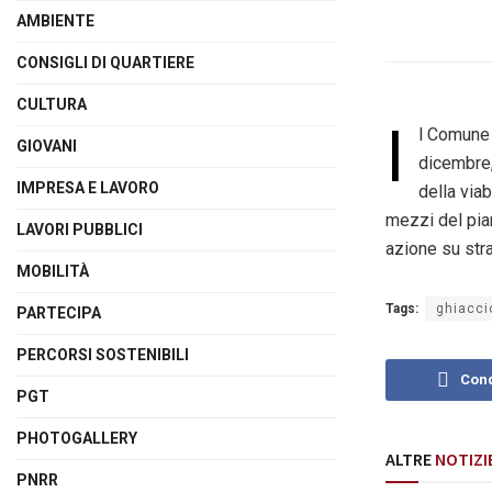
AMBIENTE
CONSIGLI DI QUARTIERE
CULTURA
I
l Comune 
GIOVANI
dicembre,
IMPRESA E LAVORO
della viab
mezzi del pia
LAVORI PUBBLICI
azione su str
MOBILITÀ
Tags:
ghiacci
PARTECIPA
PERCORSI SOSTENIBILI
Cond
PGT
PHOTOGALLERY
ALTRE
NOTIZI
PNRR