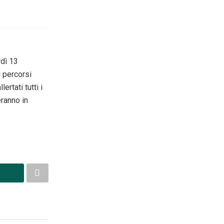
rdì 13
i percorsi
ertati tutti i
ranno in