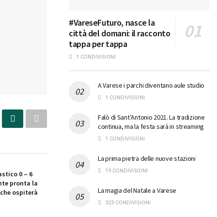
#VareseFuturo, nasce la
città del domani: il racconto
tappa per tappa
1 CONDIVISIONI
A Varese i parchi diventano aule studio
1 CONDIVISIONI
Falò di Sant’Antonio 2021. La tradizione
continua, ma la festa sarà in streaming
1 CONDIVISIONI
La prima pietra delle nuove stazioni
19 CONDIVISIONI
stico 0 – 6
te pronta la
La magia del Natale a Varese
che ospiterà
323 CONDIVISIONI