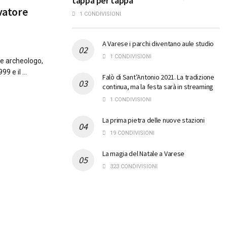
tappa per tappa
lvatore
1 CONDIVISIONI
A Varese i parchi diventano aule studio
1 CONDIVISIONI
e e archeologo,
9 e il ...
Falò di Sant’Antonio 2021. La tradizione
continua, ma la festa sarà in streaming
1 CONDIVISIONI
La prima pietra delle nuove stazioni
19 CONDIVISIONI
La magia del Natale a Varese
323 CONDIVISIONI