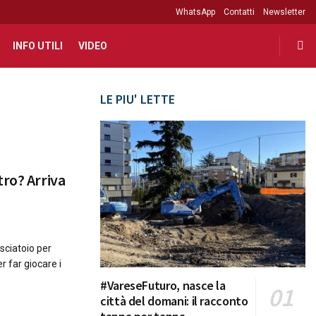
WhatsApp
Contatti
Newsletter
INFO UTILI
VIDEO
LE PIU' LETTE
tro? Arriva
sciatoio per
r far giocare i
#VareseFuturo, nasce la
città del domani: il racconto