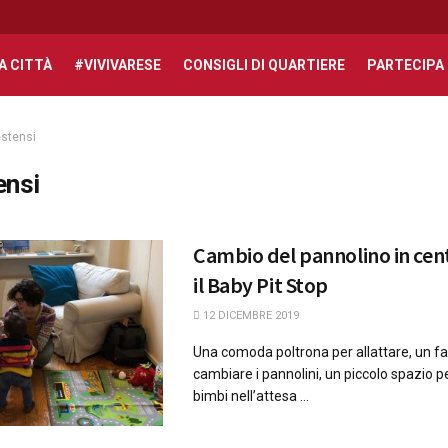
A CITTÀ
#VIVIVARESE
CONSIGLI DI QUARTIERE
PARTECIPA
stensi
ensi
Cambio del pannolino in cen
il Baby Pit Stop
12 DICEMBRE 2019
Una comoda poltrona per allattare, un fa
cambiare i pannolini, un piccolo spazio pe
bimbi nell’attesa ...