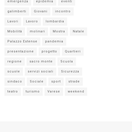
emergenza
epidemia
eventi
galimberti
Giovani
incontro
Lavori
Lavoro
lombardia
Mobilità
molinari
Mostra
Natale
Palazzo Estense
pandemia
presentazione
progetto
Quartieri
regione
sacro monte
Scuola
scuole
servizi sociali
Sicurezza
sindaco
Sociale
sport
strade
teatro
turismo
Varese
weekend