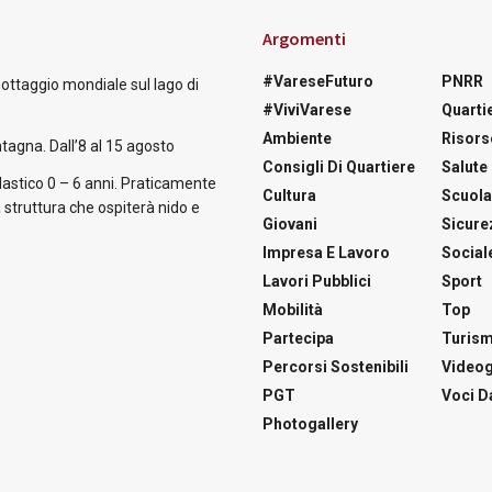
Argomenti
#VareseFuturo
PNRR
nottaggio mondiale sul lago di
#ViviVarese
Quartie
Ambiente
Risors
tagna. Dall’8 al 15 agosto
Consigli Di Quartiere
Salute
astico 0 – 6 anni. Praticamente
Cultura
Scuol
 struttura che ospiterà nido e
Giovani
Sicure
Impresa E Lavoro
Social
Lavori Pubblici
Sport
Mobilità
Top
Partecipa
Turis
Percorsi Sostenibili
Videog
PGT
Voci Da
Photogallery