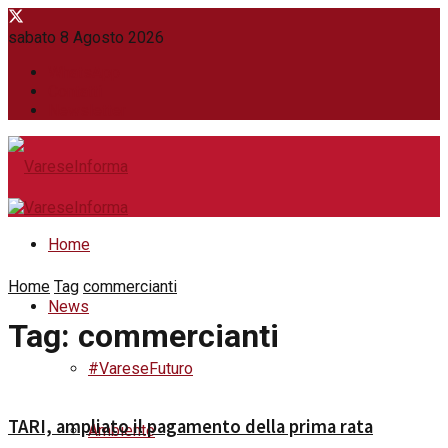
sabato 8 Agosto 2026
WhatsApp
Contatti
Newsletter
Home
Home
Tag
commercianti
News
Tag:
commercianti
#VareseFuturo
TARI, ampliato il pagamento della prima rata
Ambiente