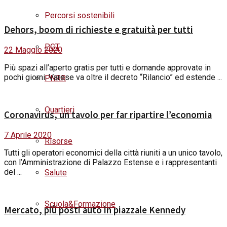
Percorsi sostenibili
Dehors, boom di richieste e gratuità per tutti
PGT
22 Maggio 2020
Più spazi all’aperto gratis per tutti e domande approvate in
pochi giorni. Varese va oltre il decreto “Rilancio” ed estende ...
PNRR
Quartieri
Coronavirus, un tavolo per far ripartire l’economia
7 Aprile 2020
Risorse
Tutti gli operatori economici della città riuniti a un unico tavolo,
con l’Amministrazione di Palazzo Estense e i rappresentanti
del ...
Salute
Scuola&Formazione
Mercato, più posti auto in piazzale Kennedy