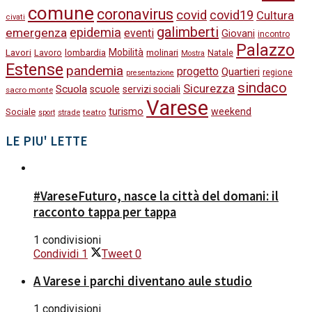
comune
coronavirus
covid
covid19
Cultura
civati
galimberti
epidemia
emergenza
eventi
Giovani
incontro
Palazzo
Lavori
Mobilità
molinari
Lavoro
lombardia
Natale
Mostra
Estense
pandemia
progetto
Quartieri
regione
presentazione
sindaco
Sicurezza
Scuola
scuole
servizi sociali
sacro monte
Varese
turismo
weekend
Sociale
strade
teatro
sport
LE PIU' LETTE
#VareseFuturo, nasce la città del domani: il
racconto tappa per tappa
1 condivisioni
Condividi
1
Tweet
0
A Varese i parchi diventano aule studio
1 condivisioni