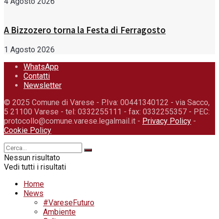
4 Agosto 2026
A Bizzozero torna la Festa di Ferragosto
1 Agosto 2026
WhatsApp
Contatti
Newsletter
© 2025 Comune di Varese - P.Iva: 00441340122 - via Sacco,
5 21100 Varese - tel: 0332255111 - fax: 0332255357 - PEC:
protocollo@comune.varese.legalmail.it -
Privacy Policy
-
Cookie Policy
Nessun risultato
Vedi tutti i risultati
Home
News
#VareseFuturo
Ambiente