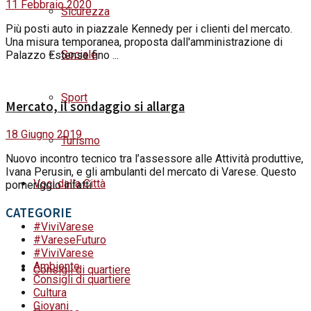
11 Febbraio 2020
Sicurezza
Più posti auto in piazzale Kennedy per i clienti del mercato.
Una misura temporanea, proposta dall'amministrazione di
Sociale
Palazzo Estense fino ...
Sport
Mercato, il sondaggio si allarga
18 Giugno 2019
Turismo
Nuovo incontro tecnico tra l’assessore alle Attività produttive,
Ivana Perusin, e gli ambulanti del mercato di Varese. Questo
Voci dalla Città
pomeriggio infatti ...
CATEGORIE
#ViviVarese
#VareseFuturo
#ViviVarese
Ambiente
Consigli di quartiere
Consigli di quartiere
Cultura
Giovani