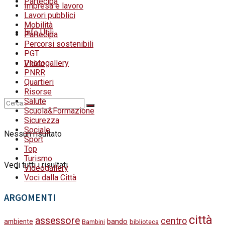
Partecipa
Impresa e lavoro
Lavori pubblici
Mobilità
Info Utili
Partecipa
Percorsi sostenibili
PGT
Photogallery
Video
PNRR
Quartieri
Risorse
Salute
Scuola&Formazione
Sicurezza
Sociale
Nessun risultato
Sport
Top
Turismo
Vedi tutti i risultati
Videogallery
Voci dalla Città
ARGOMENTI
città
assessore
centro
bando
ambiente
Bambini
biblioteca