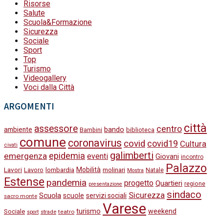
Risorse
Salute
Scuola&Formazione
Sicurezza
Sociale
Sport
Top
Turismo
Videogallery
Voci dalla Città
ARGOMENTI
città
assessore
centro
bando
ambiente
Bambini
biblioteca
comune
coronavirus
covid
covid19
Cultura
civati
galimberti
epidemia
emergenza
eventi
Giovani
incontro
Palazzo
Lavori
Mobilità
molinari
Lavoro
lombardia
Natale
Mostra
Estense
pandemia
progetto
Quartieri
regione
presentazione
sindaco
Sicurezza
Scuola
scuole
servizi sociali
sacro monte
Varese
turismo
weekend
Sociale
strade
teatro
sport