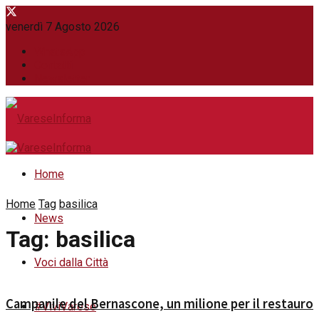
venerdì 7 Agosto 2026
WhatsApp
Contatti
Newsletter
Home
Home
Tag
basilica
News
Tag:
basilica
Voci dalla Città
Campanile del Bernascone, un milione per il restauro
#ViviVarese