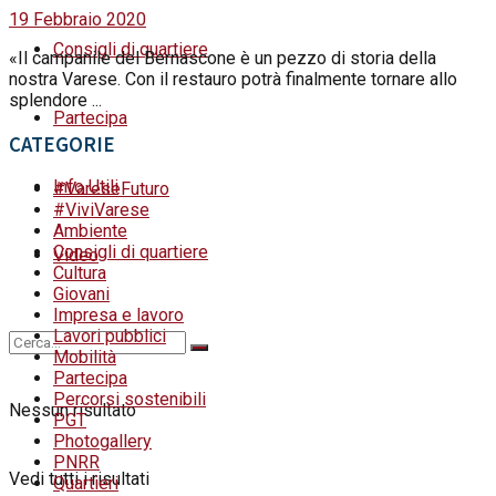
19 Febbraio 2020
Consigli di quartiere
«Il campanile del Bernascone è un pezzo di storia della
nostra Varese. Con il restauro potrà finalmente tornare allo
splendore ...
Partecipa
CATEGORIE
Info Utili
#VareseFuturo
#ViviVarese
Ambiente
Consigli di quartiere
Video
Cultura
Giovani
Impresa e lavoro
Lavori pubblici
Mobilità
Partecipa
Percorsi sostenibili
Nessun risultato
PGT
Photogallery
PNRR
Vedi tutti i risultati
Quartieri