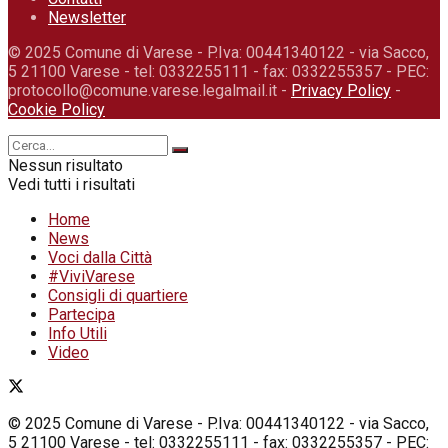
Newsletter
© 2025 Comune di Varese - P.Iva: 00441340122 - via Sacco,
5 21100 Varese - tel: 0332255111 - fax: 0332255357 - PEC:
protocollo@comune.varese.legalmail.it -
Privacy Policy
-
Cookie Policy
Nessun risultato
Vedi tutti i risultati
Home
News
Voci dalla Città
#ViviVarese
Consigli di quartiere
Partecipa
Info Utili
Video
© 2025 Comune di Varese - P.Iva: 00441340122 - via Sacco,
5 21100 Varese - tel: 0332255111 - fax: 0332255357 - PEC: