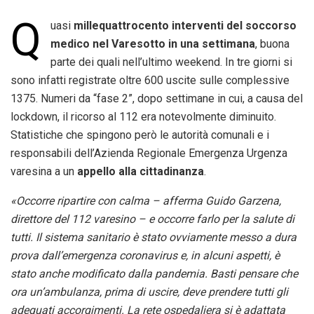
Q
uasi
millequattrocento interventi del soccorso
medico nel Varesotto in una settimana
, buona
parte dei quali nell’ultimo weekend. In tre giorni si
sono infatti registrate oltre 600 uscite sulle complessive
1375. Numeri da “fase 2”, dopo settimane in cui, a causa del
lockdown, il ricorso al 112 era notevolmente diminuito.
Statistiche che spingono però le autorità comunali e i
responsabili dell’Azienda Regionale Emergenza Urgenza
varesina a un
appello alla cittadinanza
.
«Occorre ripartire con calma – afferma Guido Garzena,
direttore del 112 varesino – e occorre farlo per la salute di
tutti. Il sistema sanitario è stato ovviamente messo a dura
prova dall’emergenza coronavirus e, in alcuni aspetti, è
stato anche modificato dalla pandemia. Basti pensare che
ora un’ambulanza, prima di uscire, deve prendere tutti gli
adeguati accorgimenti. La rete ospedaliera si è adattata