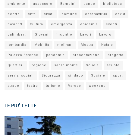
ambiente
assessore
Bambini
bando
biblioteca
centro
città
civati
comune
coronavirus
covid
covid19
Cultura
emergenza
epidemia
eventi
galimberti
Giovani
incontro
Lavori
Lavoro
lombardia
Mobilità
molinari
Mostra
Natale
Palazzo Estense
pandemia
presentazione
progetto
Quartieri
regione
sacro monte
Scuola
scuole
servizi sociali
Sicurezza
sindaco
Sociale
sport
strade
teatro
turismo
Varese
weekend
LE PIU' LETTE