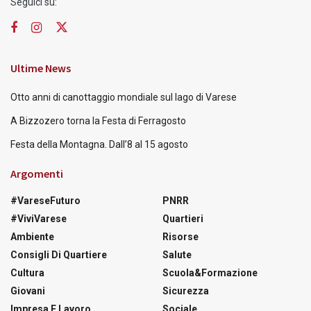
Seguici su:
Ultime News
Otto anni di canottaggio mondiale sul lago di Varese
A Bizzozero torna la Festa di Ferragosto
Festa della Montagna. Dall’8 al 15 agosto
Argomenti
#VareseFuturo
PNRR
#ViviVarese
Quartieri
Ambiente
Risorse
Consigli Di Quartiere
Salute
Cultura
Scuola&Formazione
Giovani
Sicurezza
Impresa E Lavoro
Sociale