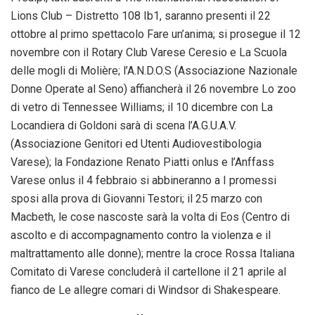
Lions Club – Distretto 108 Ib1, saranno presenti il 22
ottobre al primo spettacolo Fare un’anima; si prosegue il 12
novembre con il Rotary Club Varese Ceresio e La Scuola
delle mogli di Molière; l’A.N.D.O.S (Associazione Nazionale
Donne Operate al Seno) affiancherà il 26 novembre Lo zoo
di vetro di Tennessee Williams; il 10 dicembre con La
Locandiera di Goldoni sarà di scena l’A.G.U.A.V.
(Associazione Genitori ed Utenti Audiovestibologia
Varese); la Fondazione Renato Piatti onlus e l’Anffass
Varese onlus il 4 febbraio si abbineranno a I promessi
sposi alla prova di Giovanni Testori; il 25 marzo con
Macbeth, le cose nascoste sarà la volta di Eos (Centro di
ascolto e di accompagnamento contro la violenza e il
maltrattamento alle donne); mentre la croce Rossa Italiana
Comitato di Varese concluderà il cartellone il 21 aprile al
fianco de Le allegre comari di Windsor di Shakespeare.