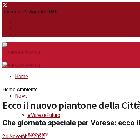
domenica 9 Agosto 2026
WhatsApp
Contatti
Newsletter
Home
Home
Ambiente
News
Ecco il nuovo piantone della Citt
#VareseFuturo
Che giornata speciale per Varese: ecco i
Ambiente
24 Novembre 2020