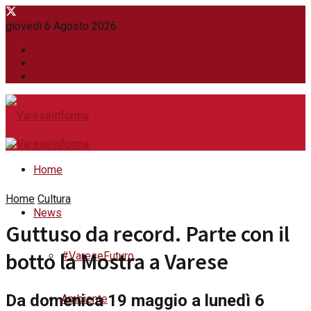
giovedì 6 Agosto 2026
WhatsApp
Contatti
Newsletter
Home
Home
Cultura
News
Guttuso da record. Parte con il
botto la Mostra a Varese
#VareseFuturo
Da domenica 19 maggio a lunedì 6
Ambiente