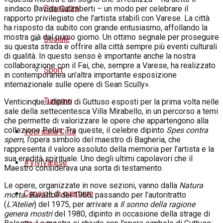
Sicurezza
sindaco Davide Galimberti – un modo per celebrare il
rapporto privilegiato che l’artista stabilì con Varese. La città
ha risposto da subito con grande entusiasmo, affollando la
mostra già dal primo giorno. Un ottimo segnale per proseguire
Sociale
su questa strada e offrire alla città sempre più eventi culturali
di qualità. In questo senso è importante anche la nostra
collaborazione con il Fai, che, sempre a Varese, ha realizzato
Sport
in contemporanea un’altra importante esposizione
internazionale sulle opere di Sean Scully».
Turismo
Venticinque i dipinti di Guttuso esposti per la prima volta nelle
sale della settecentesca Villa Mirabello, in un percorso a temi
che permette di valorizzare le opere che appartengono alla
collezione Pellin. Tra queste, il celebre dipinto
Spes contra
Voci dalla Città
spem
, l’opera simbolo del maestro di Bagheria, che
rappresenta il valore assoluto della memoria per l’artista e la
sua eredità spirituale. Uno degli ultimi capolavori che il
#ViviVarese
Maestro considerava una sorta di testamento.
Le opere, organizzate in nove sezioni, vanno dalla
Natura
Consigli di quartiere
morta. Barattoli
del 1966, passando per l’autoritratto
(
L’Atelier
) del 1975, per arrivare a
Il sonno della ragione
genera mostri
del 1980, dipinto in occasione della strage di