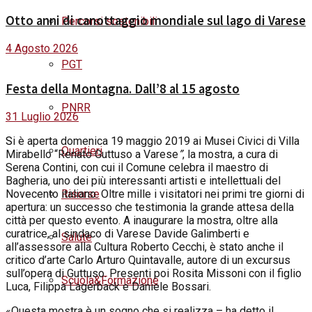
Otto anni di canottaggio mondiale sul lago di Varese
Percorsi sostenibili
4 Agosto 2026
PGT
Festa della Montagna. Dall’8 al 15 agosto
PNRR
31 Luglio 2026
S
i è aperta domenica 19 maggio 2019 ai Musei Civici di Villa
Quartieri
Mirabello “Renato Guttuso a Varese
”
, la mostra, a cura di
Serena Contini, con cui il Comune celebra il maestro di
Bagheria, uno dei più interessanti artisti e intellettuali del
Risorse
Novecento italiano. Oltre mille i visitatori nei primi tre giorni di
apertura: un successo che testimonia la grande attesa della
città per questo evento. A inaugurare la mostra, oltre alla
curatrice, al sindaco di Varese Davide Galimberti e
Salute
all’assessore alla Cultura Roberto Cecchi, è stato anche il
critico d’arte Carlo Arturo Quintavalle, autore di un excursus
sull’opera di Guttuso. Presenti poi Rosita Missoni con il figlio
Scuola&Formazione
Luca, Filippa Lagerback e Daniele Bossari.
«Questa mostra è un sogno che si realizza – ha detto il