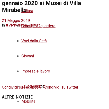
gennaio 2020 ai Musei di Villa
Mirabello
Cultura
21 Maggio 2019
in
#ViviVarese
,
Cultura
Consigli di quartiere
Voci dalla Città
Giovani
Impresa e lavoro
Lavori pubblici
Condividi su Facebook
Condividi su Twitter
ALTRE NOTIZIE
Mobilità