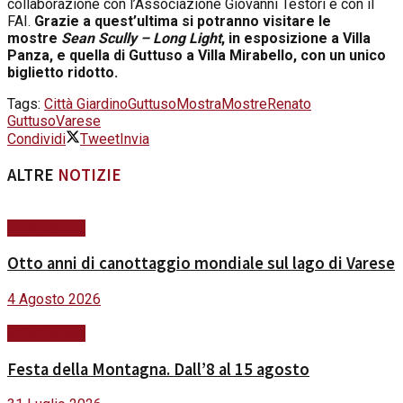
collaborazione con l’Associazione Giovanni Testori e con il
FAI.
Grazie a quest’ultima si potranno visitare le
mostre
Sean Scully – Long Light
, in esposizione a Villa
Panza, e quella di Guttuso a Villa Mirabello, con un unico
biglietto ridotto.
Tags:
Città Giardino
Guttuso
Mostra
Mostre
Renato
Guttuso
Varese
Condividi
Tweet
Invia
ALTRE
NOTIZIE
#ViviVarese
Otto anni di canottaggio mondiale sul lago di Varese
4 Agosto 2026
#ViviVarese
Festa della Montagna. Dall’8 al 15 agosto