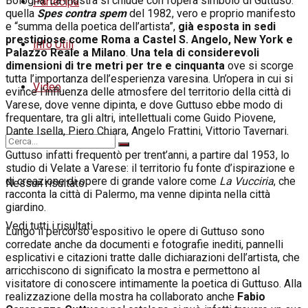
Bologna. La mostra si chiude con l’opera simbolo di Guttuso:
Partecipa
quella
Spes contra spem
del 1982, vero e proprio manifesto
e “summa della poetica dell’artista”,
già esposta in sedi
prestigiose come Roma a Castel S. Angelo, New York e
Info Utili
Palazzo Reale a Milano
.
Una tela di considerevoli
dimensioni di tre metri per tre e cinquanta
ove si scorge
tutta l’importanza dell’esperienza varesina. Un’opera in cui si
Video
evince l’influenza delle atmosfere del territorio della città di
Varese, dove venne dipinta, e dove Guttuso ebbe modo di
frequentare, tra gli altri, intellettuali come Guido Piovene,
Dante Isella, Piero Chiara, Angelo Frattini, Vittorio Tavernari.
Guttuso infatti frequentò per trent’anni, a partire dal 1953, lo
studio di Velate a Varese: il territorio fu fonte d’ispirazione e
di creazione di opere di grande valore come
La Vucciria
, che
Nessun risultato
racconta la città di Palermo, ma venne dipinta nella città
giardino.
Vedi tutti i risultati
Lungo il percorso espositivo le opere di Guttuso sono
corredate anche da documenti e fotografie inediti, pannelli
esplicativi e citazioni tratte dalle dichiarazioni dell’artista, che
arricchiscono di significato la mostra e permettono al
visitatore di conoscere intimamente la poetica di Guttuso. Alla
realizzazione della mostra ha collaborato anche
Fabio