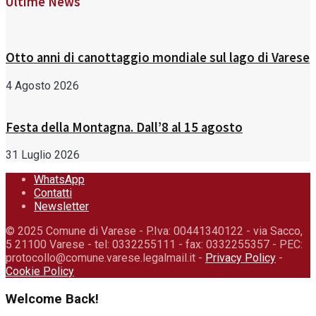
Ultime News
Otto anni di canottaggio mondiale sul lago di Varese
4 Agosto 2026
Festa della Montagna. Dall’8 al 15 agosto
31 Luglio 2026
WhatsApp
Contatti
Newsletter
© 2025 Comune di Varese - P.Iva: 00441340122 - via Sacco,
5 21100 Varese - tel: 0332255111 - fax: 0332255357 - PEC:
protocollo@comune.varese.legalmail.it -
Privacy Policy
-
Cookie Policy
Welcome Back!