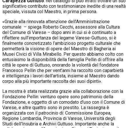
Carapezza Guttuso
: nel catalogo si può infatti trovare un suo
significativo contributo con testimonianze inedite di una realtà
speciale, vissuta col Maestro, in prima persona.
«Grazie alla rinnovata attenzione dell’Amministrazione
comunale – spiega Roberto Cecchi, assessore alla Cultura
del Comune di Varese – dopo anni in cui si è continuato a
riflettere sull’importanza del legame Varese-Guttuso, si è
finalmente concretizzato l’ambizioso progetto culturale che
permetterà la visione di opere del Maestro di Bagheria ai
Musei Civici di Villa Mirabello. Per questo abbiamo colto con
entusiasmo la disponibilità della famiglia Pellin di offrire alla
città le opere di Guttuso, onorando la volontà del fondatore
Francesco Pellin che per vent’anni ha raccolto con caparbietà
e intelligenza i lavori dell’artista, insieme al Maestro dando
corpo alla più importante raccolta dei suoi dipinti».
La mostra è stata realizzata grazie alla collaborazione con la
Fondazione Pellin: ventuno opere sono patrimonio della
Fondazione, e oggetto di un comodato d’uso con il Comune di
Varese, e altre quattro sono in prestito. La rassegna è
organizzata con il patrocinio di: Commissione Europea,
Regione Lombardia, Provincia di Varese, Università degli
Studi dell’Insubria e Archivi Guttuso. Importante anche la