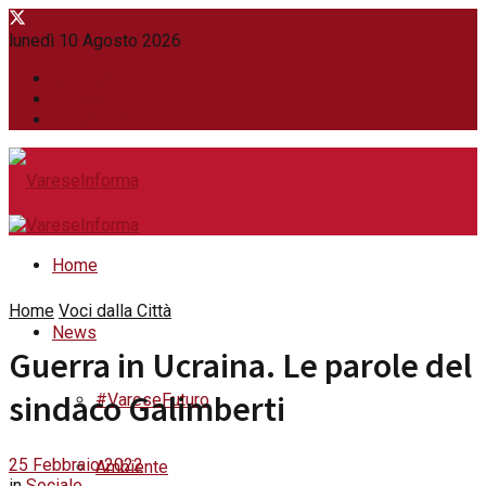
lunedì 10 Agosto 2026
WhatsApp
Contatti
Newsletter
Home
Home
Voci dalla Città
News
Guerra in Ucraina. Le parole del
sindaco Galimberti
#VareseFuturo
25 Febbraio 2022
Ambiente
in
Sociale