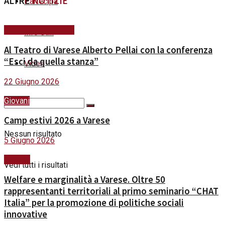
ALTRE
NOTIZIE
Partecipa
Scuola&Formazione
Info Utili
Al Teatro di Varese Alberto Pellai con la conferenza
“Esci da quella stanza”
Video
22 Giugno 2026
Giovani
Camp estivi 2026 a Varese
Nessun risultato
5 Giugno 2026
Sociale
Vedi tutti i risultati
Welfare e marginalità a Varese. Oltre 50
rappresentanti territoriali al primo seminario “CHAT
Italia” per la promozione di politiche sociali
innovative