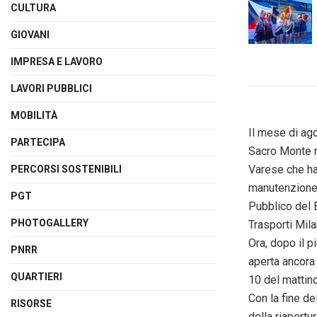
CULTURA
GIOVANI
IMPRESA E LAVORO
LAVORI PUBBLICI
MOBILITÀ
Il mese
di ag
PARTECIPA
Sacro Monte n
Varese che ha 
PERCORSI SOSTENIBILI
manutenzione e
PGT
Pubblico del 
PHOTOGALLERY
Trasporti Mil
Ora, dopo il p
PNRR
aperta ancora
QUARTIERI
10 del mattino
Con la fine d
RISORSE
della riapertu