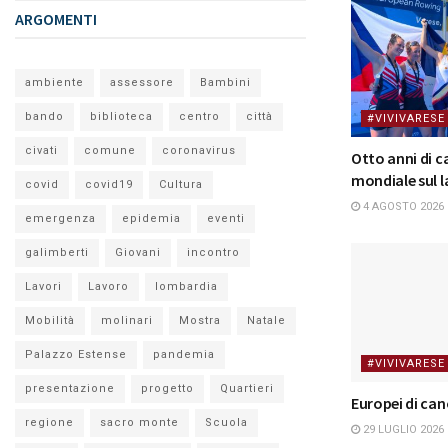
ARGOMENTI
ambiente
assessore
Bambini
bando
biblioteca
centro
città
#VIVIVARESE
civati
comune
coronavirus
Otto anni di 
mondiale sul l
covid
covid19
Cultura
4 AGOSTO 2026
emergenza
epidemia
eventi
galimberti
Giovani
incontro
Lavori
Lavoro
lombardia
Mobilità
molinari
Mostra
Natale
Palazzo Estense
pandemia
#VIVIVARESE
presentazione
progetto
Quartieri
Europei di ca
regione
sacro monte
Scuola
29 LUGLIO 2026