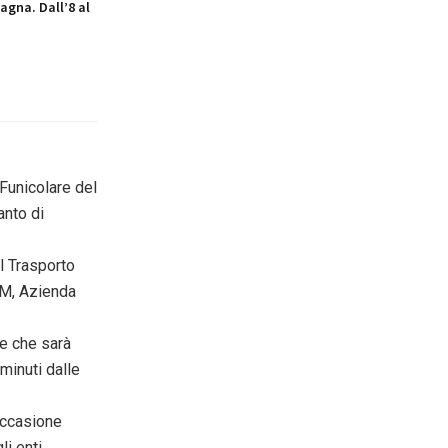
agna. Dall’8 al
 Funicolare del
anto di
il Trasporto
TM, Azienda
se che sarà
minuti dalle
 occasione
li enti