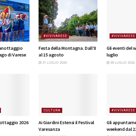
#VIVIVARESE
#VIVIVARESE
canottaggio
Festa della Montagna. Dall’8
Gli eventi del
ago di Varese
al 15 agosto
luglio
31 LUGLIO 2026
30 LUGLIO 2026
CULTURA
#VIVIVARESE
nottaggio 2026
Ai Giardini Estensi il Festival
Gli appuntame
Varesanza
weekend dal 23