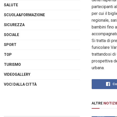
SALUTE
partecipanti 
per cui il big
SCUOLA&FORMAZIONE
regionale, sar
SICUREZZA
bambini fino a
accompagnator
SOCIALE
Si tratta di pr
SPORT
funicolare Va
trattandosi di
TOP
prospettiva de
TURISMO
urbana.
VIDEOGALLERY
Co
VOCI DALLA CITTÀ
ALTRE
NOTIZI