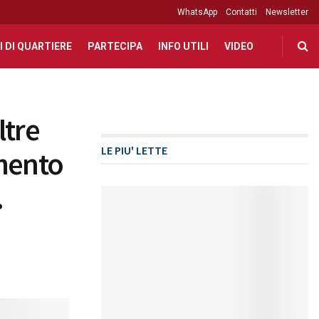
WhatsApp
Contatti
Newsletter
I DI QUARTIERE
PARTECIPA
INFO UTILI
VIDEO
ltre
LE PIU' LETTE
amento
.