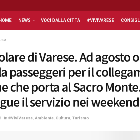
HOME
NEWS
VOCI DALLA CITTÀ
#VIVIVARESE
CONSIGL
rese
olare di Varese. Ad agosto o
la passeggeri per il colleg
ne che porta al Sacro Monte
gue il servizio nei weekend
3
in
#ViviVarese
,
Ambiente
,
Cultura
,
Turismo