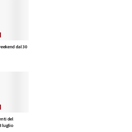
 weekend dal 30
nti del
 luglio