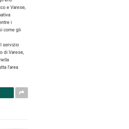
cco e Varese,
mativa
entre i
sì come gli
el servizio
o di Varese,
nella
tta l’area