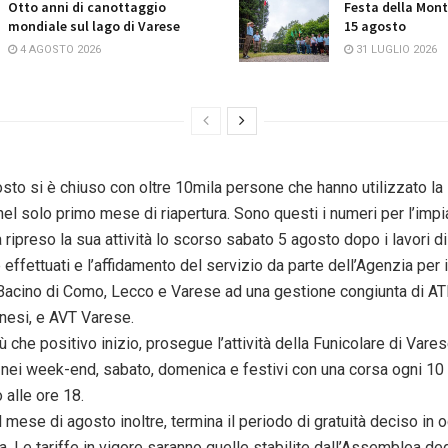
Otto anni di canottaggio
Festa della Mont
mondiale sul lago di Varese
15 agosto
4 AGOSTO 2026
31 LUGLIO 2026
osto
si è chiuso con oltre 10mila persone che hanno utilizzato la
el solo primo mese di riapertura. Sono questi i numeri per l’impi
ripreso la sua attività lo scorso
sabato
5
agosto
dopo i lavori di
ffettuati e l’affidamento del servizio da parte dell’Agenzia per 
Bacino di Como, Lecco e Varese ad una gestione congiunta di A
anesi, e AVT Varese.
iù che positivo inizio, prosegue l’attività della Funicolare di Vare
 nei week-end,
sabato
,
domenica
e festivi con una corsa ogni 10 
 alle ore 18.
el mese
di agosto
inoltre, termina il periodo di gratuità deciso in
ra. Le tariffe in vigore saranno quelle stabilite dall’Assemblea deg