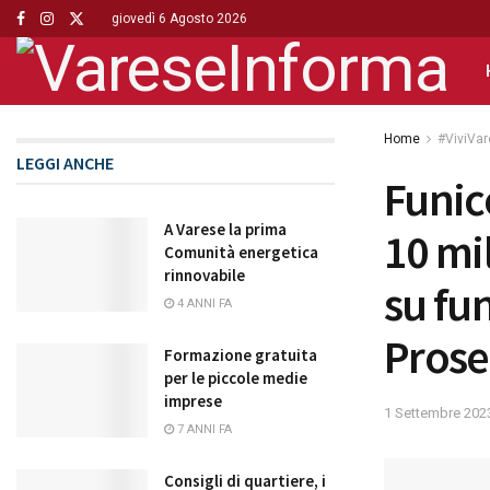
giovedì 6 Agosto 2026
Home
#ViviVa
LEGGI ANCHE
Funic
A Varese la prima
10 mi
Comunità energetica
rinnovabile
su fu
4 ANNI FA
Prose
Formazione gratuita
per le piccole medie
imprese
1 Settembre 202
7 ANNI FA
Consigli di quartiere, i