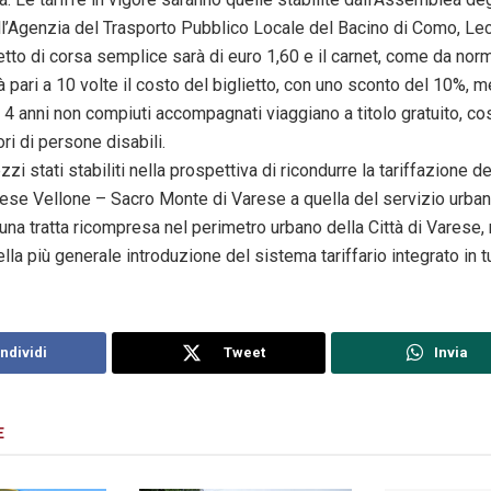
all’Agenzia del Trasporto Pubblico Locale del Bacino di Como, Le
lietto di corsa semplice sarà di euro 1,60 e il carnet, come da nor
à pari a 10 volte il costo del biglietto, con uno sconto del 10%, m
 4 anni non compiuti accompagnati viaggiano a titolo gratuito, co
i di persone disabili.
ezzi stati stabiliti nella prospettiva di ricondurre la tariffazione d
rese Vellone – Sacro Monte di Varese a quella del servizio urban
 una tratta ricompresa nel perimetro urbano della Città di Varese, 
lla più generale introduzione del sistema tariffario integrato in tu
ndividi
Tweet
Invia
E