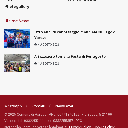
Photogallery
Ultime News
Otto anni di canottaggio mondiale sul lago di
Varese
4 AGOSTO 2026
A Bizzozero torna la Festa di Ferragosto
1 AGOSTO 2026
WhatsApp
Contatti
Newsletter
© 2025 Comune di Varese - P.Iva: 00441340122 - via Sacco, 5 21100
Varese - tel: 0332255111 - fax: 0332255357 - PEC:
protocollo@comune.varese.legalmail.it -
Privacy Policy
-
Cookie Policy