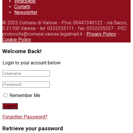
WhatsApp
Contatti
Newsletter
© 2025 Comune di Varese - P.Iva: 00441340122 - via Sacco,
5 21100 Varese - tel: 0332255111 - fax: 0332255357 - PEC:
protocollo@comune.varese.legalmail.it -
Privacy Policy
-
Cookie Policy
Welcome Back!
Login to your account below
Remember Me
Forgotten Password?
Retrieve your password