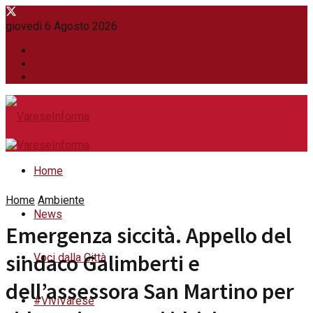
giovedì 6 Agosto 2026
WhatsApp
Contatti
Newsletter
Home
Home
Ambiente
News
Emergenza siccità. Appello del
sindaco Galimberti e
Voci dalla Città
dell’assessora San Martino per
#ViviVarese