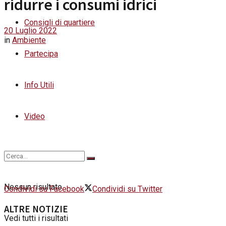
ridurre i consumi idrici
Consigli di quartiere
20 Luglio 2022
in
Ambiente
Partecipa
Info Utili
Video
Nessun risultato
Condividi su Facebook
Condividi su Twitter
ALTRE NOTIZIE
Vedi tutti i risultati