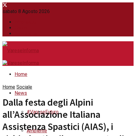
sabato 8 Agosto 2026
WhatsApp
Contatti
Newsletter
Home
Home
Sociale
News
Dalla festa degli Alpini
all’Associazione Italiana
#VareseFuturo
Assistenza Spastici (AIAS), i
Ambiente