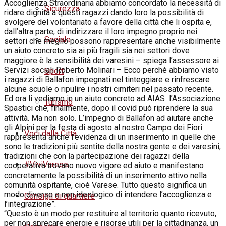
Accoglienza Straordinaria abbiamo concordato la necessità di
Sicurezza
ridare dignità a questi ragazzi dando loro la possibilità di
svolgere del volontariato a favore della città che li ospita e,
dall’altra parte, di indirizzare il loro impegno proprio nei
Sociale
settori che meglio possono rappresentare anche visibilmente
un aiuto concreto sia ai più fragili sia nei settori dove
maggiore è la sensibilità dei varesini – spiega l’assessore ai
Servizi sociali Roberto Molinari – Ecco perchè abbiamo visto
Sport
i ragazzi di Ballafon impegnati nel tinteggiare e rinfrescare
alcune scuole o ripulire i nostri cimiteri nel passato recente.
Ed ora li vediamo in un aiuto concreto ad AIAS l’Associazione
Turismo
Spastici che, finalmente, dopo il covid può riprendere la sua
attività. Ma non solo. L’impegno di Ballafon ad aiutare anche
gli Alpini per la festa
di agosto
al nostro Campo dei Fiori
Voci dalla Città
rappresenta anche l’evidenza di un inserimento in quelle che
sono le tradizioni più sentite della nostra gente e dei varesini,
tradizioni che con la partecipazione dei ragazzi della
#ViviVarese
cooperativa trovano nuovo vigore ed aiuto e manifestano
concretamente la possibilità di un inserimento attivo nella
comunità ospitante, cioè Varese. Tutto questo significa un
modo diverso e non ideologico di intendere l’accoglienza e
Consigli di quartiere
l’integrazione”.
“Questo è un modo per restituire al territorio quanto ricevuto,
per non sprecare energie e risorse utili per la cittadinanza, un