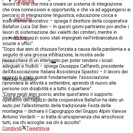
Partecipa
lavoro di rete che mira a creare un sistema di integrazione
che crea connessioni e opportunità, e che va ad aggiungersi ai
percorsi di integrazione linguistica, educazione civica e
Info Utili
inserimento lavorativo – spiega il direttore della cooperativa
Ballafon Luca Dal Ben – In questi giorni partiranno poi anche i
lavori di sistemazione dei vialetti dei cimiteri, mentre in
Video
passato i ragazzi sono stati impegnati nell’imbiancatura di
scuole e uffici”.
“Dopo due anni di chiusura forzata a causa della pandemia e a
seguito di una grossa infiltrazione, la nostra sede
necessitava di un intervento per poter rendere i locali
adeguati e fruibili – spiega Giuseppe Caffarelli, presidente
dell’Associazione Italiana Assistenza Spastici – Il lavoro dei
ragazzi è stato quindi fondamentale: l’associazione
Nessun risultato
riprenderà le attività a settembre, aprendo di nuovo alle
persone con disabilità e a tutto il quartiere”.
“Come negli anni scorsi, anche quest’anno il supporto
Vedi tutti i risultati
operativo dei ragazzi della cooperativa Ballafon ha dato un
aiuto per l’allestimento della tradizionale Festa della
montagna – dichiara il Capogruppo del Gruppo Alpini Varese
Antonio Verdelli – si tratta di un’esperienza che arricchisce
tutti, sia chi accoglie sia chi è accolto”.
Condividi
Tweet
Invia