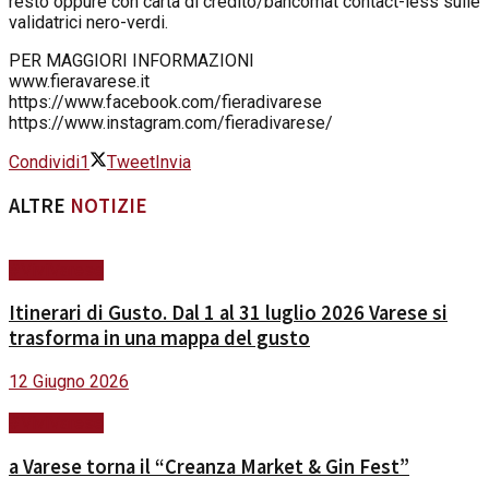
resto oppure con carta di credito/bancomat contact-less sulle
validatrici nero-verdi.
PER MAGGIORI INFORMAZIONI
www.fieravarese.it
https://www.facebook.com/fieradivarese
https://www.instagram.com/fieradivarese/
Condividi
1
Tweet
Invia
ALTRE
NOTIZIE
#ViviVarese
Itinerari di Gusto. Dal 1 al 31 luglio 2026 Varese si
trasforma in una mappa del gusto
12 Giugno 2026
#ViviVarese
a Varese torna il “Creanza Market & Gin Fest”