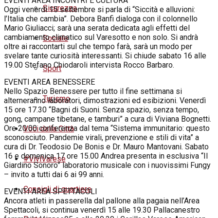
EVENTI AREA INCONTRI E CULTURA
Sicurezza
Oggi venerdì 15 settembre si parla di “Siccità e alluvioni:
l’Italia che cambia”. Debora Banfi dialoga con il colonnello
Mario Giuliacci; sarà una serata dedicata agli effetti del
cambiamento climatico sul Varesotto e non solo. Si andrà
Sociale
oltre ai raccontarti sul che tempo farà, sarà un modo per
svelare tante curiosità interessanti. Si chiude sabato 16 alle
19.00 Stefano Chiodaroli intervista Rocco Barbaro.
Sport
EVENTI AREA BENESSERE
Nello Spazio Benessere per tutto il fine settimana si
Turismo
alterneranno laboratori, dimostrazioni ed esibizioni. Venerdì
15 ore 17.30 “Bagni di Suoni. Senza spazio, senza tempo,
gong, campane tibetane, e tamburi” a cura di Viviana Bognetti.
Ore 20.00 conferenza dal tema “Sistema immunitario: questo
Voci dalla Città
sconosciuto. Pandemie virali, prevenzione e stili di vita” a
cura di Dr. Teodosio De Bonis e Dr. Mauro Mantovani. Sabato
16 e domenica 17 ore 15.00 Andrea presenta in esclusiva “Il
#ViviVarese
Giardino Sonoro” laboratorio musicale con i nuovissimi Fungy
– invito a tutti dai 6 ai 99 anni.
Consigli di quartiere
EVENTI AREA SPETTACOLI
Ancora atleti in passerella dal pallone alla pagaia nell’Area
Spettacoli, si continua venerdì 15 alle 19.30 Pallacanestro