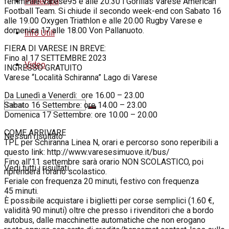
Partecipa
femminile Varese95 e alle 20.30 i Gorillas Varese American
Football Team. Si chiude il secondo week-end con Sabato 16
alle 19.00 Oxygen Triathlon e alle 20.00 Rugby Varese e
domenica 17 alle 18.00 Von Pallanuoto.
Info Utili
FIERA DI VARESE IN BREVE:
Fino al 17 SETTEMBRE 2023
Video
INGRESSO GRATUITO
Varese “Località Schiranna” Lago di Varese
Da Lunedì a Venerdì: ore 16.00 – 23.00
Sabato 16 Settembre: ore 14.00 – 23.00
Domenica 17 Settembre: ore 10.00 – 20.00
COME ARRIVARE
Nessun risultato
TPL per Schiranna Linea N, orari e percorso sono reperibili a
questo link: http://www.varesesimuove.it/bus/
Fino all’11 settembre sarà orario NON SCOLASTICO, poi
Vedi tutti i risultati
riprenderà l’orario scolastico.
Feriale con frequenza 20 minuti, festivo con frequenza
45 minuti.
È possibile acquistare i biglietti per corse semplici (1.60 €,
validità 90 minuti) oltre che presso i rivenditori che a bordo
autobus, dalle macchinette automatiche che non erogano