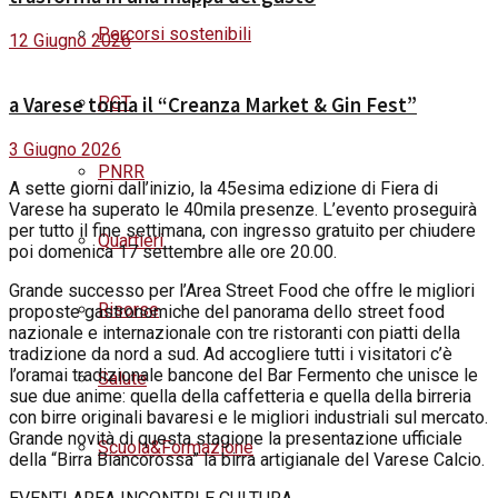
Percorsi sostenibili
12 Giugno 2026
PGT
a Varese torna il “Creanza Market & Gin Fest”
3 Giugno 2026
PNRR
A sette giorni dall’inizio, la 45esima edizione di Fiera di
Varese ha superato le 40mila presenze. L’evento proseguirà
per tutto il fine settimana, con ingresso gratuito per chiudere
Quartieri
poi domenica 17 settembre alle ore 20.00.
Grande successo per l’Area Street Food che offre le migliori
Risorse
proposte gastronomiche del panorama dello street food
nazionale e internazionale con tre ristoranti con piatti della
tradizione da nord a sud. Ad accogliere tutti i visitatori c’è
l’oramai tradizionale bancone del Bar Fermento che unisce le
Salute
sue due anime: quella della caffetteria e quella della birreria
con birre originali bavaresi e le migliori industriali sul mercato.
Grande novità di questa stagione la presentazione ufficiale
Scuola&Formazione
della “Birra Biancorossa” la birra artigianale del Varese Calcio.