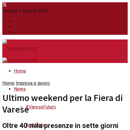
venerdì 7 Agosto 2026
WhatsApp
Contatti
Newsletter
Home
Home
Impresa e lavoro
News
Ultimo weekend per la Fiera di
Varese
#VareseFuturo
Oltre 40 mila presenze in sette giorni
Ambiente