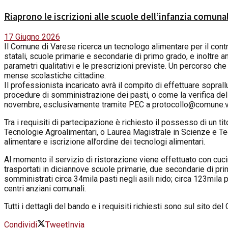
Riaprono le iscrizioni alle scuole dell’infanzia comuna
17 Giugno 2026
Il Comune di Varese ricerca un tecnologo alimentare per il contr
statali, scuole primarie e secondarie di primo grado, e inoltre a
parametri qualitativi e le prescrizioni previste. Un percorso che è
mense scolastiche cittadine.
Il professionista incaricato avrà il compito di effettuare soprall
procedure di somministrazione dei pasti, o come la verifica del
novembre, esclusivamente tramite PEC a
protocollo@comune.va
Tra i requisiti di partecipazione è richiesto il possesso di un t
Tecnologie Agroalimentari, o Laurea Magistrale in Scienze e Tecn
alimentare e iscrizione all’ordine dei tecnologi alimentari.
Al momento il servizio di ristorazione viene effettuato con cucin
trasportati in diciannove scuole primarie, due secondarie di pr
somministrati circa 34mila pasti negli asili nido; circa 123mila 
centri anziani comunali.
Tutti i dettagli del bando e i requisiti richiesti sono sul sito d
Condividi
Tweet
Invia