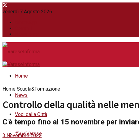
venerdì 7 Agosto 2026
WhatsApp
Contatti
Newsletter
Home
Home
Scuola&Formazione
News
Controllo della qualità nelle me
Voci dalla Città
C'è tempo fino al 15 novembre per inviar
#ViviVarese
3 Novembre 2022