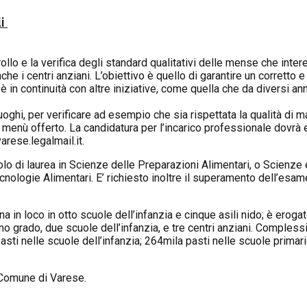
li
ollo e la verifica degli standard qualitativi delle mense che inter
nche i centri anziani. L’obiettivo è quello di garantire un corrett
 in continuità con altre iniziative, come quella che da diversi anni
uoghi, per verificare ad esempio che sia rispettata la qualità di ma
 menù offerto. La candidatura per l’incarico professionale dovrà 
rese.legalmail.it.
itolo di laurea in Scienze delle Preparazioni Alimentari, o Scienz
ologie Alimentari. E’ richiesto inoltre il superamento dell’esame
a in loco in otto scuole dell’infanzia e cinque asili nido; è eroga
imo grado, due scuole dell’infanzia, e tre centri anziani. Comple
pasti nelle scuole dell’infanzia; 264mila pasti nelle scuole primar
el Comune di Varese.