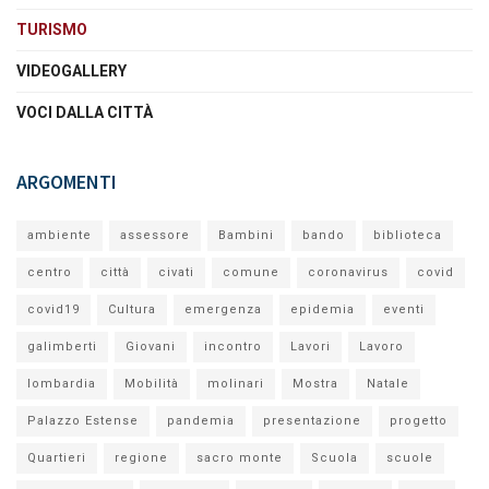
TURISMO
VIDEOGALLERY
VOCI DALLA CITTÀ
ARGOMENTI
ambiente
assessore
Bambini
bando
biblioteca
centro
città
civati
comune
coronavirus
covid
covid19
Cultura
emergenza
epidemia
eventi
galimberti
Giovani
incontro
Lavori
Lavoro
lombardia
Mobilità
molinari
Mostra
Natale
Palazzo Estense
pandemia
presentazione
progetto
Quartieri
regione
sacro monte
Scuola
scuole