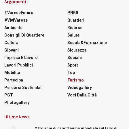
Argomenti
#VareseFuturo
PNRR
#ViviVarese
Quartieri
Ambiente
Risorse
Consigli Di Quartiere
Salute
Cultura
Scuola&Formazione
Giovani
Sicurezza
Impresa E Lavoro
Sociale
Lavori Pubblici
Sport
Mobilità
Top
Partecipa
Turismo
Percorsi Sostenibili
Videogallery
PGT
Voci Dalla Città
Photogallery
Ultime News
Otto anni di canottaggio mondiale sul lago di