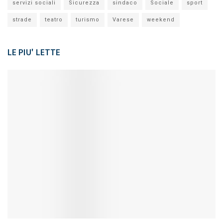
servizi sociali
Sicurezza
sindaco
Sociale
sport
strade
teatro
turismo
Varese
weekend
LE PIU' LETTE