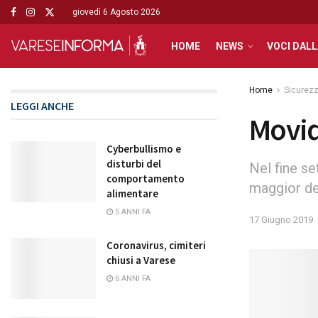
giovedì 6 Agosto 2026
HOME
NEWS
VOCI DALL
Home
Sicurez
LEGGI ANCHE
Movid
Cyberbullismo e
disturbi del
Nel fine se
comportamento
maggior de
alimentare
5 ANNI FA
17 Giugno 2019
Coronavirus, cimiteri
chiusi a Varese
6 ANNI FA