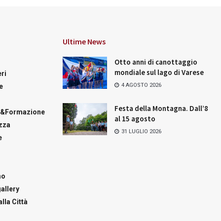
Ultime News
Otto anni di canottaggio
mondiale sul lago di Varese
ri
4 AGOSTO 2026
e
Festa della Montagna. Dall’8
a&Formazione
al 15 agosto
zza
31 LUGLIO 2026
e
mo
allery
lla Città