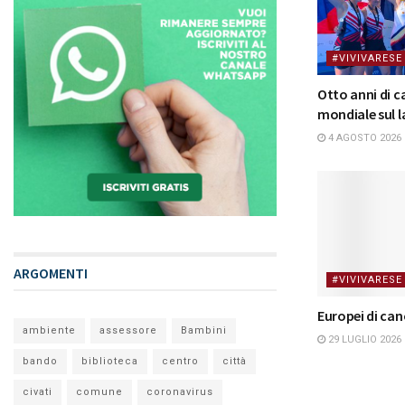
#VIVIVARESE
Otto anni di 
mondiale sul l
4 AGOSTO 2026
ARGOMENTI
#VIVIVARESE
Europei di ca
ambiente
assessore
Bambini
29 LUGLIO 2026
bando
biblioteca
centro
città
civati
comune
coronavirus