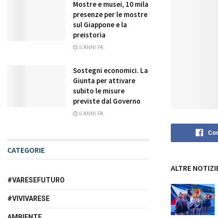
Mostre e musei, 10 mila
presenze per le mostre
sul Giappone e la
preistoria
5 ANNI FA
Sostegni economici. La
Giunta per attivare
subito le misure
previste dal Governo
6 ANNI FA
Con
CATEGORIE
ALTRE NOTIZI
#VARESEFUTURO
#VIVIVARESE
AMBIENTE