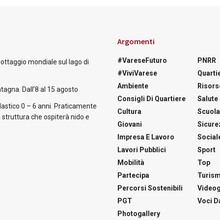
Argomenti
#VareseFuturo
PNRR
nottaggio mondiale sul lago di
#ViviVarese
Quartie
Ambiente
Risors
tagna. Dall’8 al 15 agosto
Consigli Di Quartiere
Salute
astico 0 – 6 anni. Praticamente
Cultura
Scuol
 struttura che ospiterà nido e
Giovani
Sicure
Impresa E Lavoro
Social
Lavori Pubblici
Sport
Mobilità
Top
Partecipa
Turis
Percorsi Sostenibili
Videog
PGT
Voci Da
Photogallery