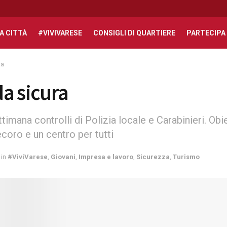
A CITTÀ
#VIVIVARESE
CONSIGLI DI QUARTIERE
PARTECIPA
za
a sicura
ttimana controlli di Polizia locale e Carabinieri. Obi
coro e un centro per tutti
in
#ViviVarese
,
Giovani
,
Impresa e lavoro
,
Sicurezza
,
Turismo