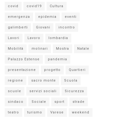
covid
covid19
Cultura
emergenza
epidemia
eventi
galimberti
Giovani
incontro
Lavori
Lavoro
lombardia
Mobilità
molinari
Mostra
Natale
Palazzo Estense
pandemia
presentazione
progetto
Quartieri
regione
sacro monte
Scuola
scuole
servizi sociali
Sicurezza
sindaco
Sociale
sport
strade
teatro
turismo
Varese
weekend