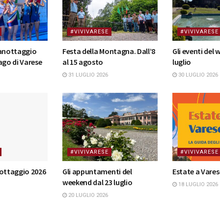
#VIVIVARESE
#VIVIVARESE
canottaggio
Festa della Montagna. Dall’8
Gli eventi del
ago di Varese
al 15 agosto
luglio
31 LUGLIO 2026
30 LUGLIO 2026
#VIVIVARESE
#VIVIVARESE
nottaggio 2026
Gli appuntamenti del
Estate a Vares
weekend dal 23 luglio
18 LUGLIO 2026
20 LUGLIO 2026