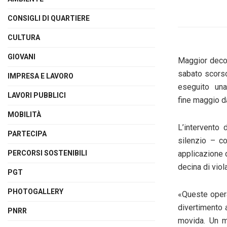
CONSIGLI DI QUARTIERE
CULTURA
GIOVANI
Maggior decor
sabato scorso
IMPRESA E LAVORO
eseguito una
LAVORI PUBBLICI
fine
maggio
d
MOBILITÀ
L’intervento 
PARTECIPA
silenzio – co
PERCORSI SOSTENIBILI
applicazione d
decina di viol
PGT
PHOTOGALLERY
«Queste opera
divertimento a
PNRR
movida. Un m