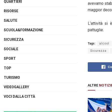
QUARTIERI
avevamo stabi
maggior deco
RISORSE
SALUTE
L’attività si
pattuglie.
SCUOLA&FORMAZIONE
SICUREZZA
Tags:
alcool
SOCIALE
Sicurezza
SPORT
Co
TOP
TURISMO
ALTRE
NOTIZI
VIDEOGALLERY
VOCI DALLA CITTÀ