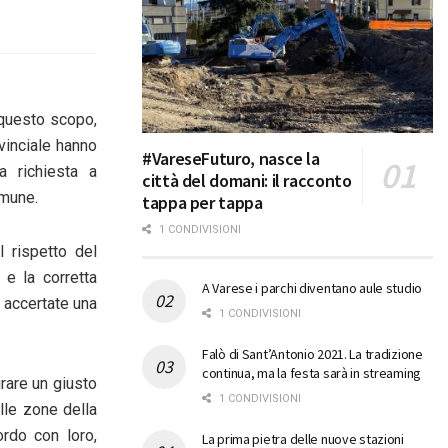
 questo scopo,
vinciale hanno
#VareseFuturo, nasce la
a richiesta a
città del domani: il racconto
omune.
tappa per tappa
1 CONDIVISIONI
l rispetto del
 e la corretta
A Varese i parchi diventano aule studio
e accertate una
1 CONDIVISIONI
Falò di Sant’Antonio 2021. La tradizione
continua, ma la festa sarà in streaming
rare un giusto
1 CONDIVISIONI
elle zone della
rdo con loro,
La prima pietra delle nuove stazioni