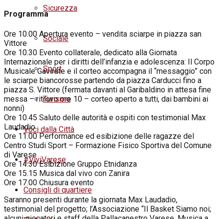
Sicurezza
Programma
Ore 10.00 Apertura evento – vendita sciarpe in piazza san
Sociale
Vittore
Ore 10.30 Evento collaterale, dedicato alla Giornata
Internazionale per i diritti dell’infanzia e adolescenza: Il Corpo
Sport
Musicale Gavirate e il corteo accompagna il “messaggio” con
le sciarpe biancorosse partendo da piazza Carducci fino a
piazza S. Vittore (fermata davanti al Garibaldino in attesa fine
messa – ritrovo ore 10 – corteo aperto a tutti, dai bambini ai
Turismo
nonni)
Ore 10.45 Saluto delle autorità e ospiti con testimonial Max
Laudadio
Voci dalla Città
Ore 11.00 Performance ed esibizione delle ragazze del
Centro Studi Sport – Formazione Fisico Sportiva del Comune
di Varese
#ViviVarese
Ore 14.30 Esibizione Gruppo Etnidanza
Ore 15.15 Musica dal vivo con Zanira
Ore 17.00 Chiusura evento
Consigli di quartiere
Saranno presenti durante la giornata Max Laudadio,
testimonial del progetto; l’Associazione “Il Basket Siamo noi;
alcuni giocatori e staff della Pallacanestro Varese. Musica a