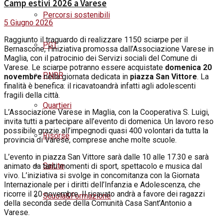
Camp estivi 2026 a Varese
Percorsi sostenibili
5 Giugno 2026
Raggiunto il traguardo di realizzare 1150 sciarpe per il
PGT
Bernascone, l’iniziativa promossa dall’Associazione Varese in
Maglia, con il patrocinio dei Servizi sociali del Comune di
Varese. Le sciarpe potranno essere acquistate
domenica 20
PNRR
novembre
nella giornata dedicata in
piazza San Vittore
. La
finalità è benefica: il ricavatoandrà infatti agli adolescenti
fragili della città.
Quartieri
L’Associazione Varese in Maglia, con la Cooperativa S. Luigi,
invita tutti a partecipare all’evento di domenica. Un lavoro reso
possibile grazie all’impegnodi quasi 400 volontari da tutta la
Risorse
provincia di Varese, comprese anche molte scuole.
L’evento in piazza San Vittore sarà dalle 10 alle 17.30 e sarà
Salute
animato da tanti momenti di sport, spettacolo e musica dal
vivo. L’iniziativa si svolge in concomitanza con la Giornata
Internazionale per i diritti dell’Infanzia e Adolescenza, che
ricorre il 20 novembre. Il ricavato andrà a favore dei ragazzi
Scuola&Formazione
della seconda sede della Comunità Casa Sant’Antonio a
Varese.