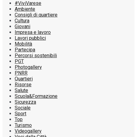
#ViviVarese
Ambiente
Consigli di quartiere
Cultura
Giovani
Impresa e lavoro
Lavori pubblici
Mobilità
Partecipa
Percorsi sostenibili
PGT
Photogallery
PNRR
Quartieri
Risorse
Salute
Scuola&Formazione
Sicurezza
Sociale
Sport
Top
Turismo
Videogallery
Voci dalla Città