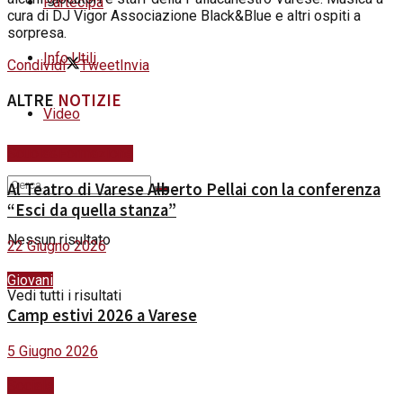
Partecipa
cura di DJ Vigor Associazione Black&Blue e altri ospiti a
sorpresa.
Info Utili
Condividi
Tweet
Invia
ALTRE
NOTIZIE
Video
Scuola&Formazione
Al Teatro di Varese Alberto Pellai con la conferenza
“Esci da quella stanza”
Nessun risultato
22 Giugno 2026
Giovani
Vedi tutti i risultati
Camp estivi 2026 a Varese
5 Giugno 2026
Sociale