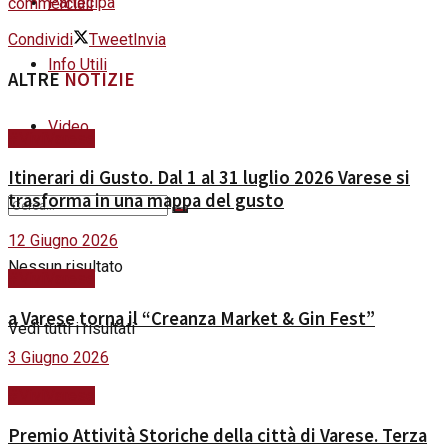
Partecipa
commerciali
Condividi
Tweet
Invia
Info Utili
ALTRE
NOTIZIE
Video
#ViviVarese
Itinerari di Gusto. Dal 1 al 31 luglio 2026 Varese si
trasforma in una mappa del gusto
12 Giugno 2026
Nessun risultato
#ViviVarese
a Varese torna il “Creanza Market & Gin Fest”
Vedi tutti i risultati
3 Giugno 2026
#ViviVarese
Premio Attività Storiche della città di Varese. Terza