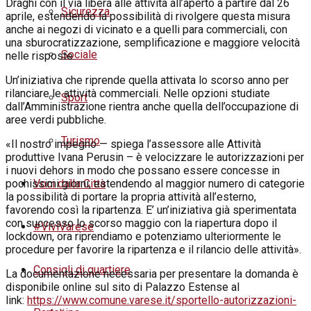
Draghi con il via libera alle attività all’aperto a partire dal 26
Sicurezza
aprile, estendendo la possibilità di rivolgere questa misura
anche ai negozi di vicinato e a quelli para commerciali, con
una sburocratizzazione, semplificazione e maggiore velocità
Sociale
nelle risposte.
Un’iniziativa che riprende quella attivata lo scorso anno per
rilanciare le attività commerciali. Nelle opzioni studiate
Sport
dall’Amministrazione rientra anche quella dell’occupazione di
aree verdi pubbliche.
Turismo
«Il nostro impegno — spiega l’assessore alle Attività
produttive Ivana Perusin – è velocizzare le autorizzazioni per
i nuovi dehors in modo che possano essere concesse in
Voci dalla Città
pochissimi giorni, estendendo al maggior numero di categorie
la possibilità di portare la propria attività all’esterno,
favorendo così la ripartenza. E’ un’iniziativa già sperimentata
con successo lo scorso
maggio
con la riapertura dopo il
#ViviVarese
lockdown, ora riprendiamo e potenziamo ulteriormente le
procedure per favorire la ripartenza e il rilancio delle attività».
Consigli di quartiere
La documentazione necessaria per presentare la domanda è
disponibile online sul sito di Palazzo Estense al
link:
https://www.comune.varese.it/sportello-autorizzazioni-