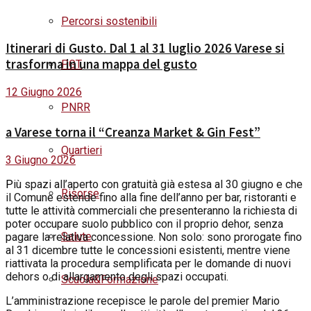
Percorsi sostenibili
Itinerari di Gusto. Dal 1 al 31 luglio 2026 Varese si
trasforma in una mappa del gusto
PGT
12 Giugno 2026
PNRR
a Varese torna il “Creanza Market & Gin Fest”
Quartieri
3 Giugno 2026
P
iù spazi all’aperto con gratuità già estesa al 30
giugno
e che
Risorse
il Comune estende fino alla fine dell’anno per bar, ristoranti e
tutte le attività commerciali che presenteranno la richiesta di
poter occupare suolo pubblico con il proprio dehor, senza
Salute
pagare la relativa concessione. Non solo: sono prorogate fino
al 31
dicembre
tutte le concessioni esistenti, mentre viene
riattivata la procedura semplificata per le domande di nuovi
dehors o di allargamento degli spazi occupati.
Scuola&Formazione
L’amministrazione recepisce le parole del premier Mario