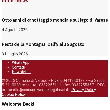
Ultime News
Otto anni di canottaggio mondiale sul lago di Varese
4 Agosto 2026
Festa della Montagna. Dall’8 al 15 agosto
31 Luglio 2026
WhatsApp
Contatti
Newsletter
© 2025 Comune di Varese - P.Iva: 00441340122 - via Sacco,
5 21100 Varese - tel: 0332255111 - fax: 0332255357 - PEC:
protocollo@comune.varese.legalmail.it -
Privacy Policy
-
Cookie Policy
Welcome Back!