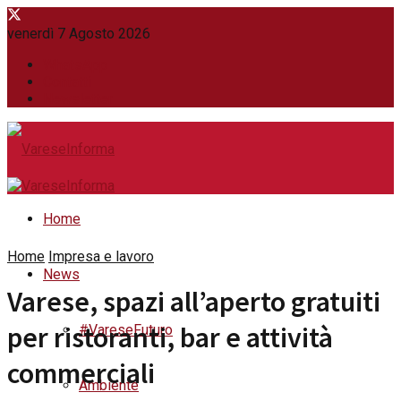
venerdì 7 Agosto 2026
WhatsApp
Contatti
Newsletter
Home
Home
Impresa e lavoro
News
Varese, spazi all’aperto gratuiti
per ristoranti, bar e attività
#VareseFuturo
commerciali
Ambiente