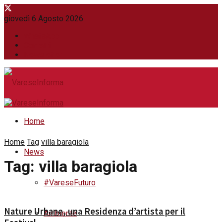
giovedì 6 Agosto 2026
WhatsApp
Contatti
Newsletter
Home
Home
Tag
villa baragiola
News
Tag:
villa baragiola
#VareseFuturo
Nature Urbane, una Residenza d’artista per il
Ambiente