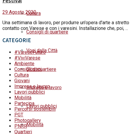
Festival
29 Agosto 2020
Cultura
Una settimana di lavoro, per produrre un'opera d'arte a stretto
contatto con Varese e con i varesini. Installazione che, poi, ...
Consigli di quartiere
CATEGORIE
Voci dalla Città
#VareseFuturo
#ViviVarese
Ambiente
Giovani
Consigli di quartiere
Cultura
Giovani
Impresa e lavoro
Impresa e lavoro
Lavori pubblici
Mobilità
Partecipa
Lavori pubblici
Percorsi sostenibili
PGT
Photogallery
Mobilità
PNRR
Quartieri