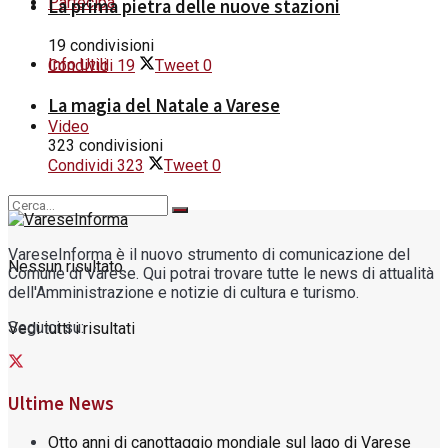
Partecipa
La prima pietra delle nuove stazioni
19 condivisioni
Info Utili
Condividi
19
Tweet
0
La magia del Natale a Varese
Video
323 condivisioni
Condividi
323
Tweet
0
VareseInforma è il nuovo strumento di comunicazione del
Nessun risultato
Comune di Varese. Qui potrai trovare tutte le news di attualità
dell'Amministrazione e notizie di cultura e turismo.
Seguici su:
Vedi tutti i risultati
Ultime News
Otto anni di canottaggio mondiale sul lago di Varese