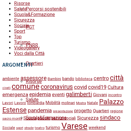
Risorse
Salute
Percorsi sostenibili
Scuola&Formazione
Sicurezza
Sociale
PGT
Sport
Top
Turismo
PNRR
Videogallery
Voci dalla Città
Quartieri
ARGOMENTI
città
assessore
centro
bando
ambiente
Bambini
biblioteca
Risorse
comune
coronavirus
covid
covid19
Cultura
civati
galimberti
epidemia
emergenza
eventi
Giovani
incontro
Salute
Palazzo
Lavori
Mobilità
molinari
Lavoro
lombardia
Natale
Mostra
Estense
pandemia
progetto
Quartieri
regione
presentazione
sindaco
Scuola&Formazione
Sicurezza
Scuola
scuole
servizi sociali
sacro monte
Varese
turismo
weekend
Sociale
strade
teatro
sport