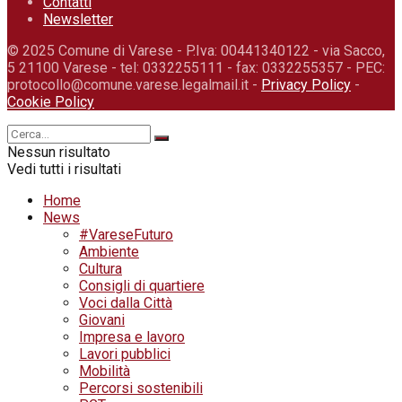
Contatti
Newsletter
© 2025 Comune di Varese - P.Iva: 00441340122 - via Sacco,
5 21100 Varese - tel: 0332255111 - fax: 0332255357 - PEC:
protocollo@comune.varese.legalmail.it -
Privacy Policy
-
Cookie Policy
Nessun risultato
Vedi tutti i risultati
Home
News
#VareseFuturo
Ambiente
Cultura
Consigli di quartiere
Voci dalla Città
Giovani
Impresa e lavoro
Lavori pubblici
Mobilità
Percorsi sostenibili