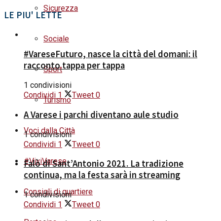
Sicurezza
LE PIU' LETTE
Sociale
#VareseFuturo, nasce la città del domani: il
racconto tappa per tappa
Sport
1 condivisioni
Condividi
1
Tweet
0
Turismo
A Varese i parchi diventano aule studio
Voci dalla Città
1 condivisioni
Condividi
1
Tweet
0
#ViviVarese
Falò di Sant’Antonio 2021. La tradizione
continua, ma la festa sarà in streaming
Consigli di quartiere
1 condivisioni
Condividi
1
Tweet
0