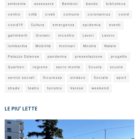
ambiente
assessore
Bambini
bando
biblioteca
centro
città
civati
comune
coronavirus
covid
covid19
Cultura
emergenza
epidemia
eventi
galimberti
Giovani
incontro
Lavori
Lavoro
lombardia
Mobilità
molinari
Mostra
Natale
Palazzo Estense
pandemia
presentazione
progetto
Quartieri
regione
sacro monte
Scuola
scuole
servizi sociali
Sicurezza
sindaco
Sociale
sport
strade
teatro
turismo
Varese
weekend
LE PIU' LETTE