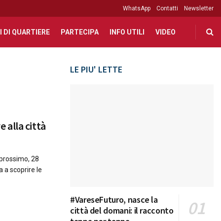
WhatsApp
Contatti
Newsletter
I DI QUARTIERE
PARTECIPA
INFO UTILI
VIDEO
LE PIU' LETTE
e alla città
 prossimo, 28
 a scoprire le
#VareseFuturo, nasce la
città del domani: il racconto