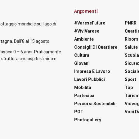
Argomenti
#VareseFuturo
PNRR
nottaggio mondiale sul lago di
#ViviVarese
Quartie
Ambiente
Risors
tagna. Dall’8 al 15 agosto
Consigli Di Quartiere
Salute
astico 0 – 6 anni. Praticamente
Cultura
Scuol
 struttura che ospiterà nido e
Giovani
Sicure
Impresa E Lavoro
Social
Lavori Pubblici
Sport
Mobilità
Top
Partecipa
Turis
Percorsi Sostenibili
Videog
PGT
Voci Da
Photogallery