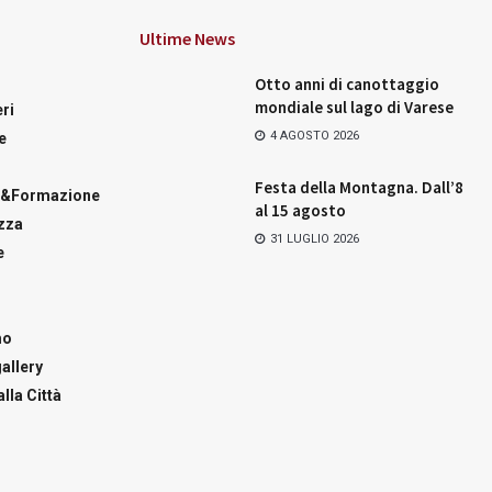
Ultime News
Otto anni di canottaggio
mondiale sul lago di Varese
ri
4 AGOSTO 2026
e
Festa della Montagna. Dall’8
a&Formazione
al 15 agosto
zza
31 LUGLIO 2026
e
mo
allery
lla Città