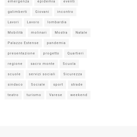
emergenza
epidemia
eventi
galimberti
Giovani
incontro
Lavori
Lavoro
lombardia
Mobilità
molinari
Mostra
Natale
Palazzo Estense
pandemia
presentazione
progetto
Quartieri
regione
sacro monte
Scuola
scuole
servizi sociali
Sicurezza
sindaco
Sociale
sport
strade
teatro
turismo
Varese
weekend