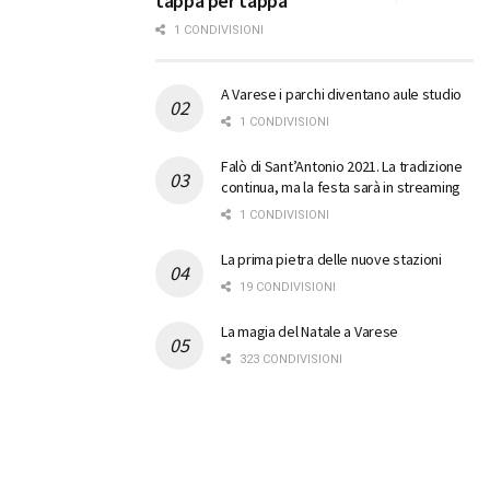
tappa per tappa
1 CONDIVISIONI
A Varese i parchi diventano aule studio
1 CONDIVISIONI
Falò di Sant’Antonio 2021. La tradizione
continua, ma la festa sarà in streaming
1 CONDIVISIONI
La prima pietra delle nuove stazioni
19 CONDIVISIONI
La magia del Natale a Varese
323 CONDIVISIONI