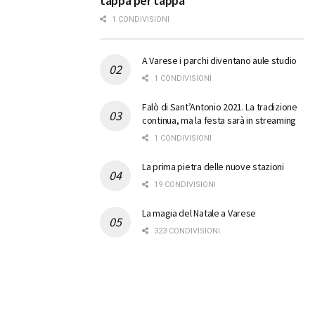
tappa per tappa
1 CONDIVISIONI
A Varese i parchi diventano aule studio
1 CONDIVISIONI
Falò di Sant’Antonio 2021. La tradizione
continua, ma la festa sarà in streaming
1 CONDIVISIONI
La prima pietra delle nuove stazioni
19 CONDIVISIONI
La magia del Natale a Varese
323 CONDIVISIONI