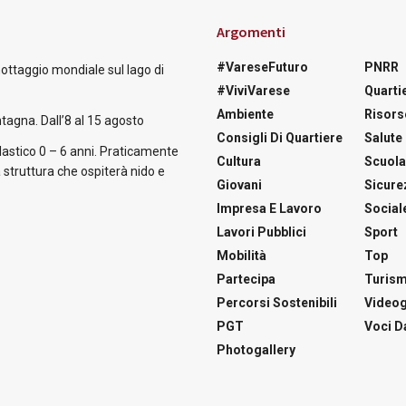
Argomenti
#VareseFuturo
PNRR
nottaggio mondiale sul lago di
#ViviVarese
Quartie
Ambiente
Risors
tagna. Dall’8 al 15 agosto
Consigli Di Quartiere
Salute
astico 0 – 6 anni. Praticamente
Cultura
Scuol
 struttura che ospiterà nido e
Giovani
Sicure
Impresa E Lavoro
Social
Lavori Pubblici
Sport
Mobilità
Top
Partecipa
Turis
Percorsi Sostenibili
Videog
PGT
Voci Da
Photogallery