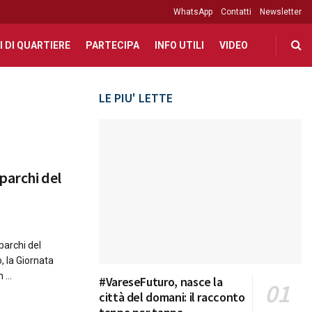
WhatsApp
Contatti
Newsletter
I DI QUARTIERE
PARTECIPA
INFO UTILI
VIDEO
LE PIU' LETTE
parchi del
parchi del
, la Giornata
...
#VareseFuturo, nasce la
città del domani: il racconto