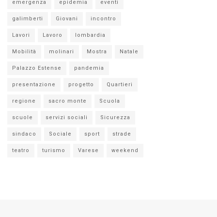
emergenza
epidemia
eventi
galimberti
Giovani
incontro
Lavori
Lavoro
lombardia
Mobilità
molinari
Mostra
Natale
Palazzo Estense
pandemia
presentazione
progetto
Quartieri
regione
sacro monte
Scuola
scuole
servizi sociali
Sicurezza
sindaco
Sociale
sport
strade
teatro
turismo
Varese
weekend