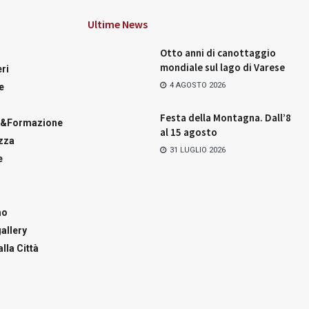
Ultime News
Otto anni di canottaggio
mondiale sul lago di Varese
ri
4 AGOSTO 2026
e
Festa della Montagna. Dall’8
a&Formazione
al 15 agosto
zza
31 LUGLIO 2026
e
mo
allery
lla Città