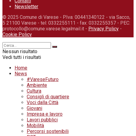
Contatti
Newsletter
© 2025 Comune di Varese - P.Iva: 00441340122 - via Sacco,
5 21100 Varese - tel: 0332255111 - fax: 0332255357 - PEC:
protocollo@comune.varese.legalmail.it -
Privacy Policy
-
Cookie Policy
Nessun risultato
Vedi tutti i risultati
Home
News
#VareseFuturo
Ambiente
Cultura
Consigli di quartiere
Voci dalla Città
Giovani
Impresa e lavoro
Lavori pubblici
Mobilità
Percorsi sostenibili