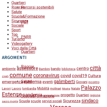
Quartieri
Risorse
Percorsi sostenibili
Salute
Scuola&Formazione
Sicurezza
PGT
Sociale
Sport
Top
PNRR
Turismo
Videogallery
Voci dalla Città
Quartieri
ARGOMENTI
Risorse
città
assessore
centro
bando
ambiente
Bambini
biblioteca
comune
coronavirus
covid
covid19
Cultura
civati
galimberti
Salute
epidemia
emergenza
eventi
Giovani
incontro
Palazzo
Lavori
Mobilità
molinari
Lavoro
lombardia
Natale
Mostra
Estense
pandemia
progetto
Quartieri
regione
Scuola&Formazione
presentazione
sindaco
Sicurezza
Scuola
scuole
servizi sociali
sacro monte