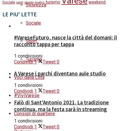
Varese
turismo
weekend
Sociale
strade
teatro
sport
Sicurezza
LE PIU' LETTE
Sociale
#VareseFuturo, nasce la città del domani: il
Sport
racconto tappa per tappa
1 condivisioni
Turismo
Condividi
1
Tweet
0
A Varese i parchi diventano aule studio
Voci dalla Città
1 condivisioni
Condividi
1
Tweet
0
#ViviVarese
Falò di Sant’Antonio 2021. La tradizione
continua, ma la festa sarà in streaming
Consigli di quartiere
1 condivisioni
Condividi
1
Tweet
0