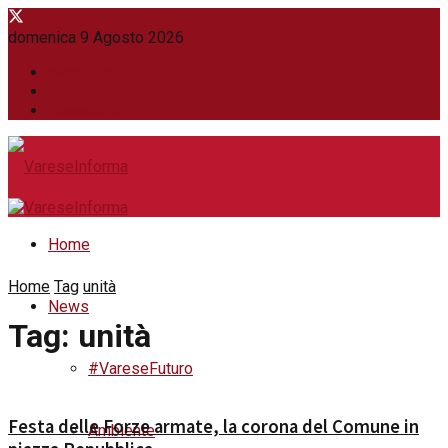
domenica 9 Agosto 2026
WhatsApp
Contatti
Newsletter
Home
Home
Tag
unità
News
Tag:
unità
#VareseFuturo
Festa delle Forze armate, la corona del Comune in
Ambiente