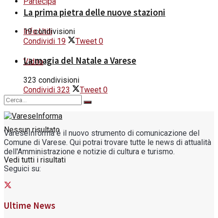
Partecipa
La prima pietra delle nuove stazioni
Info Utili
19 condivisioni
Condividi
19
Tweet
0
La magia del Natale a Varese
Video
323 condivisioni
Condividi
323
Tweet
0
Nessun risultato
VareseInforma è il nuovo strumento di comunicazione del
Comune di Varese. Qui potrai trovare tutte le news di attualità
dell'Amministrazione e notizie di cultura e turismo.
Vedi tutti i risultati
Seguici su:
Ultime News