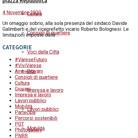
piazza Repubblica
4 Novembre 2020
Cultura
Un omaggio sobrio, alla sola presenza del sindaco Davide
Galimberti e del viceprefetto vicario Roberto Bolognesi. Le
Consigli di quartiere
limitazioni imposte dalla ...
CATEGORIE
Voci dalla Città
#VareseFuturo
#ViviVarese
Giovani
Ambiente
Consigli di quartiere
Cultura
Giovani
Impresa e lavoro
Impresa e lavoro
Lavori pubblici
Mobilità
Lavori pubblici
Partecipa
Percorsi sostenibili
PGT
Mobilità
Photogallery
PNRR