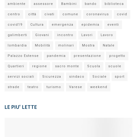
ambiente
assessore
Bambini
bando
biblioteca
centro
città
civati
comune
coronavirus
covid
covid19
Cultura
emergenza
epidemia
eventi
galimberti
Giovani
incontro
Lavori
Lavoro
lombardia
Mobilità
molinari
Mostra
Natale
Palazzo Estense
pandemia
presentazione
progetto
Quartieri
regione
sacro monte
Scuola
scuole
servizi sociali
Sicurezza
sindaco
Sociale
sport
strade
teatro
turismo
Varese
weekend
LE PIU' LETTE