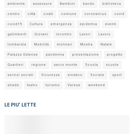
ambiente
assessore
Bambini
bando
biblioteca
centro
città
civati
comune
coronavirus
covid
covid19
Cultura
emergenza
epidemia
eventi
galimberti
Giovani
incontro
Lavori
Lavoro
lombardia
Mobilità
molinari
Mostra
Natale
Palazzo Estense
pandemia
presentazione
progetto
Quartieri
regione
sacro monte
Scuola
scuole
servizi sociali
Sicurezza
sindaco
Sociale
sport
strade
teatro
turismo
Varese
weekend
LE PIU' LETTE